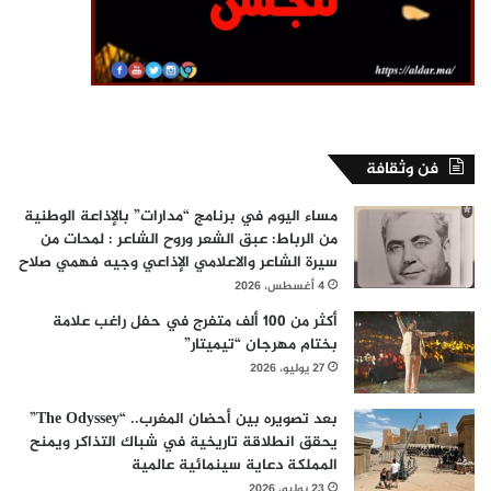
فن وثقافة
مساء اليوم في برنامج “مدارات” بالإذاعة الوطنية
من الرباط: عبق الشعر وروح الشاعر : لمحات من
سيرة الشاعر والاعلامي الإذاعي وجيه فهمي صلاح
4 أغسطس، 2026
أكثر من 100 ألف متفرج في حفل راغب علامة
بختام مهرجان “تيميتار”
27 يوليو، 2026
بعد تصويره بين أحضان المغرب.. “The Odyssey”
يحقق انطلاقة تاريخية في شباك التذاكر ويمنح
المملكة دعاية سينمائية عالمية
23 يوليو، 2026