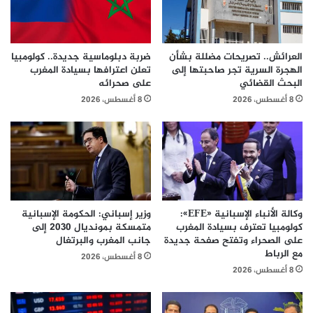
العرائش.. تصريحات مضللة بشأن
ضربة دبلوماسية جديدة.. كولومبيا
الهجرة السرية تجر صاحبتها إلى
تعلن اعترافها بسيادة المغرب
البحث القضائي
على صحرائه
8 أغسطس، 2026
8 أغسطس، 2026
وكالة الأنباء الإسبانية «EFE»:
وزير إسباني: الحكومة الإسبانية
كولومبيا تعترف بسيادة المغرب
متمسكة بمونديال 2030 إلى
على الصحراء وتفتح صفحة جديدة
جانب المغرب والبرتغال
مع الرباط
8 أغسطس، 2026
8 أغسطس، 2026