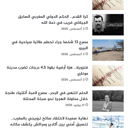
كرة القدم.. الحكم الدولي المغربي السابق
الجيلالي غريب في ذمة الله
3 أغسطس، 2026
مصرع 13 شخصا جراء تحطم طائرة سياحية في
البيرو
2 أغسطس، 2026
فنزويلا.. هزة أرضية بقوة 4,5 درجات تضرب مدينة
موناري
2 أغسطس، 2026
الحلم انتهى في البحر.. مصرع لاعبة أتلتيك طنجة
خلال محاولة الهجرة نحو سبتة المحتلة
31 يوليو، 2026
نهاية سعيدة لاختفاء سائح نرويجي بالمغرب..
تنسيق أمني بين أكادير ومراكش يكشف مكانه