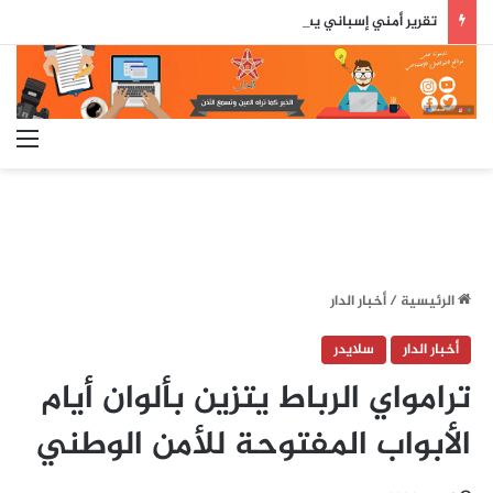
تقرير أمني إسباني يسلط الضوء على دور جزائري في التنسيق الرقمي لأحداث سبتة..
الق
الرئيسية
/
أخبار الدار
أخبار الدار
سلايدر
ترامواي الرباط يتزين بألوان أيام
الأبواب المفتوحة للأمن الوطني