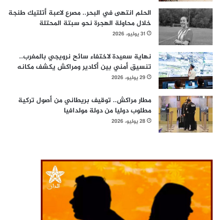
الحلم انتهى في البحر.. مصرع لاعبة أتلتيك طنجة
خلال محاولة الهجرة نحو سبتة المحتلة
31 يوليو، 2026
نهاية سعيدة لاختفاء سائح نرويجي بالمغرب..
تنسيق أمني بين أكادير ومراكش يكشف مكانه
29 يوليو، 2026
مطار مراكش.. توقيف بريطاني من أصول تركية
مطلوب دوليا من دولة مولدافيا
28 يوليو، 2026