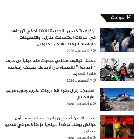
حوادث
توقيف شخصين بالجديدة للاشتباه في تورطهما
في سرقات استهدفت منازل.. والتحقيقات
متواصلة لتوقيف شركاء محتملين
7 أغسطس، 2026
وجدة.. توقيف هولندي مبحوث عنه دولياً من طرف
“الأنتربول” للاشتباه في ارتباطه بشبكة إجرامية
عابرة للحدود
7 أغسطس، 2026
الفلبين.. زلزال بقوة 5,9 درجات يضرب جنوب غربي
سارانجاني
6 أغسطس، 2026
ابتز سائحين أجنبيين بالمدينة العتيقة.. أمن
مراكش يوقف مرشداً سياحياً مزيفاً ظهر في فيديو
متداول
5 أغسطس، 2026