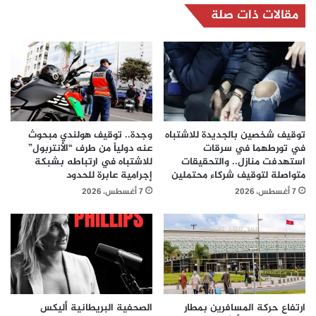
مقالات ذات صلة
توقيف شخصين بالجديدة للاشتباه
وجدة.. توقيف هولندي مبحوث
في تورطهما في سرقات
عنه دولياً من طرف “الأنتربول”
استهدفت منازل.. والتحقيقات
للاشتباه في ارتباطه بشبكة
متواصلة لتوقيف شركاء محتملين
إجرامية عابرة للحدود
7 أغسطس، 2026
7 أغسطس، 2026
ارتفاع حركة المسافرين بمطار
الصحفية البريطانية أليكس