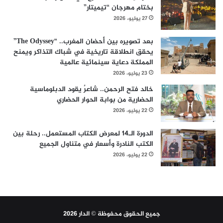
بختام مهرجان “تيميتار”
27 يوليو، 2026
بعد تصويره بين أحضان المغرب.. “The Odyssey”
يحقق انطلاقة تاريخية في شباك التذاكر ويمنح
المملكة دعاية سينمائية عالمية
23 يوليو، 2026
خالد فتح الرحمن.. شاعرٌ يقود الدبلوماسية
الحضارية من بوابة الحوار الحضاري
22 يوليو، 2026
الدورة الـ14 لمعرض الكتاب المستعمل.. رحلة بين
الكتب النادرة وأسعار في متناول الجميع
22 يوليو، 2026
جميع الحقوق محفوظة © الدار 2026