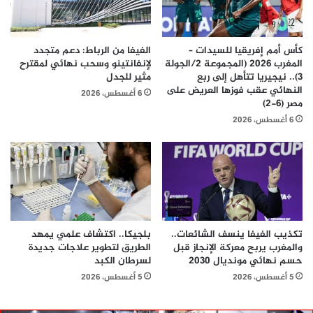
كأس أمم إفريقيا للسيدات –
الفيفا من الرباط: دعم متجدد
المغرب 2026 (المجموعة 2/الجولة
لإنفانتينو وسحب نهائي لمقترح
3).. نيجيريا تتأهل إلى ربع
مثير للجدل
النهائي عقب فوزها العريض على
6 أغسطس، 2026
مصر (6-2)
6 أغسطس، 2026
تكذيب الفيفا ينسف الشائعات..
بلجيكا.. اكتشاف علمي يمهد
والمغرب يربح معركة الإنجاز قبل
الطريق لتطوير علاجات جديدة
حسم نهائي مونديال 2030
لسرطان الكبد
5 أغسطس، 2026
5 أغسطس، 2026