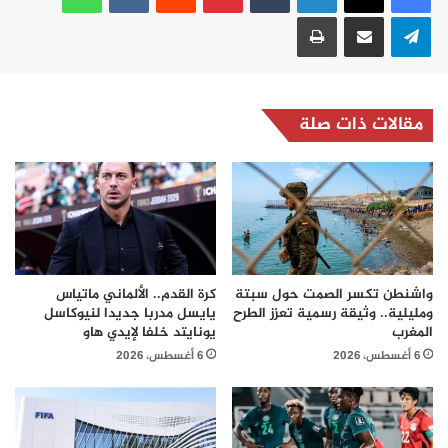
تيلقرام
مشاركة عبر البريد
طباعة
مقالات ذات صلة
واشنطن تكسر الصمت حول سبتة
كرة القدم.. الألماني ماتياس
ومليلية.. وثيقة رسمية تعزز الطرح
يايسل مدربا جديدا لنيوكاسل
المغرب
يونايتد خلفا لإيدي هاو
6 أغسطس، 2026
6 أغسطس، 2026