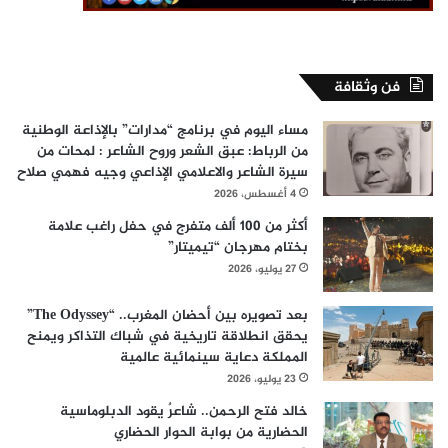
فن وثقافة
مساء اليوم في برنامج “مدارات” بالإذاعة الوطنية
من الرباط: عبق الشعر وروح الشاعر : لمحات من
سيرة الشاعر والاعلامي الإذاعي وجيه فهمي صلاح
4 أغسطس، 2026
أكثر من 100 ألف متفرج في حفل راغب علامة
بختام مهرجان “تيميتار”
27 يوليو، 2026
بعد تصويره بين أحضان المغرب.. “The Odyssey”
يحقق انطلاقة تاريخية في شباك التذاكر ويمنح
المملكة دعاية سينمائية عالمية
23 يوليو، 2026
خالد فتح الرحمن.. شاعرٌ يقود الدبلوماسية
الحضارية من بوابة الحوار الحضاري