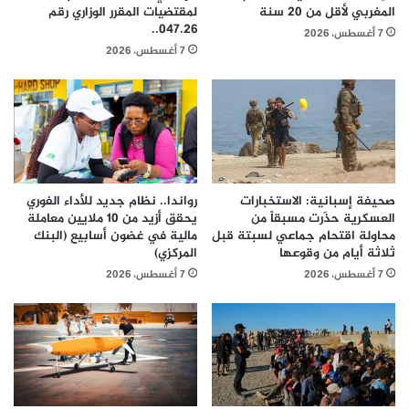
المغربي لأقل من 20 سنة
لمقتضیات المقرر الوزاري رقم
047.26..
7 أغسطس، 2026
7 أغسطس، 2026
صحيفة إسبانية: الاستخبارات
رواندا.. نظام جديد للأداء الفوري
العسكرية حذّرت مسبقاً من
يحقق أزيد من 10 ملايين معاملة
محاولة اقتحام جماعي لسبتة قبل
مالية في غضون أسابيع (البنك
ثلاثة أيام من وقوعها
المركزي)
7 أغسطس، 2026
7 أغسطس، 2026