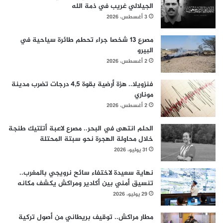
الجيلالي غريب في ذمة الله
3 أغسطس، 2026
مصرع 13 شخصا جراء تحطم طائرة سياحية في
البيرو
2 أغسطس، 2026
فنزويلا.. هزة أرضية بقوة 4,5 درجات تضرب مدينة
موناري
2 أغسطس، 2026
الحلم انتهى في البحر.. مصرع لاعبة أتلتيك طنجة
خلال محاولة الهجرة نحو سبتة المحتلة
31 يوليو، 2026
نهاية سعيدة لاختفاء سائح نرويجي بالمغرب..
تنسيق أمني بين أكادير ومراكش يكشف مكانه
29 يوليو، 2026
مطار مراكش.. توقيف بريطاني من أصول تركية