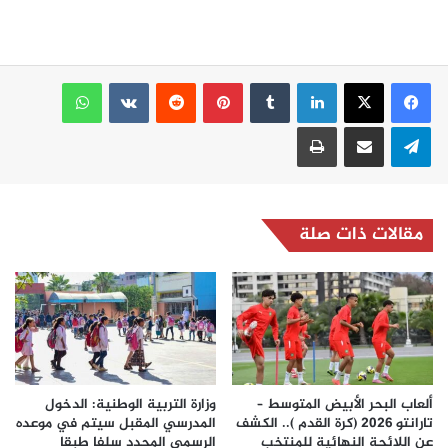
لينكدإن
بينتيريست
واتساب
تيلقرام
مشاركة عبر البريد
طباعة
مقالات ذات صلة
ألعاب البحر الأبيض المتوسط –
وزارة التربية الوطنية: الدخول
تارانتو 2026 (كرة القدم ).. الكشف
المدرسي المقبل سیتم في موعده
عن اللائحة النهائية للمنتخب
الرسمي المحدد سلفا طبقا