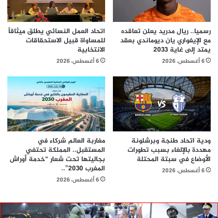
رسميا.. ريال مدريد يعلن تعاقده
اتحاد العمل النسائي يطلق ميثاقاً
مع الإيفواري يان ديوماندي بعقد
للمساواة قبيل الاستحقاقات
يمتد إلى غاية 2033
الانتخابية
6 أغسطس، 2026
6 أغسطس، 2026
ودية اتحاد طنجة وبرشلونة
مغاربة العالم شركاء في
مهددة بالإلغاء بسبب تطورات
المستقبل.. المملكة تحتفي
الأوضاع في سبتة المحتلة
بجاليتها تحت شعار “خدمة أوراش
المغرب 2030”..
6 أغسطس، 2026
6 أغسطس، 2026