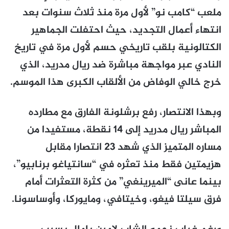
ملعب “كامب نو” لأول مرة منذ ثلاث سنوات بعد
انتهاء أعمال التجديد، حيث احتفلت الجماهير
الكتالونية بلقب تاريخي حسم لأول مرة في تاريخ
النادي عبر مواجهة مباشرة ضد ريال مدريد، الذي
خرج خالي الوفاض من الألقاب الكبرى هذا الموسم.
وبهذا الانتصار، رفع برشلونة الفارق مع مطارده
المباشر ريال مدريد إلى 14 نقطة، مستفيدا من
مساره المتميز الذي شهد 23 انتصارا مقابل
هزيمتين فقط منذ تعثره في “سانتياغو برنابيو”،
بينما عانى “الميرينغي” من كثرة التعثرات أمام
فرق سيلتا فيغو، وخيتافي، ومايوركا، وأوساسونا.