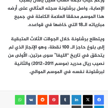
ورغم غياب نجمه الشاب لامين يامال بسبب
الإصابة، واصل برشلونة سجله المثالي على أرضه
هذا الموسم محققا العلامة الكاملة في جميع
مبارياته الـ18 التي خاضها في قواعده.
ويتطلع برشلونة خلال الجولات الثلاث المتبقية
إلى بلوغ حاجز الـ 100 نقطة، وهو الإنجاز الذي لم
يتحقق في تاريخ “الليغا” سوى مرتين، الأولى من
نصيب ريال مدريد (موسم 2011-2012) والثانية
لبرشلونة نفسه في الموسم الموالي.
لينكدإن
بينتيريست
واتساب
تيلقرام
مشاركة عبر البريد
طباعة