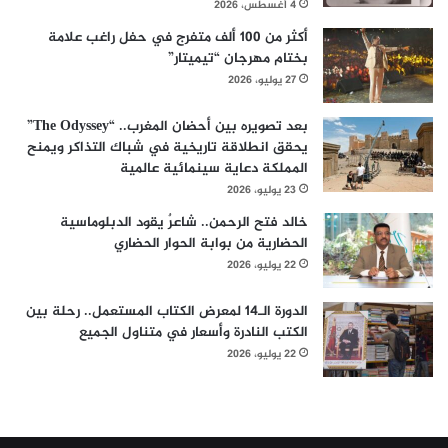
4 أغسطس، 2026
أكثر من 100 ألف متفرج في حفل راغب علامة
بختام مهرجان “تيميتار”
27 يوليو، 2026
بعد تصويره بين أحضان المغرب.. “The Odyssey”
يحقق انطلاقة تاريخية في شباك التذاكر ويمنح
المملكة دعاية سينمائية عالمية
23 يوليو، 2026
خالد فتح الرحمن.. شاعرٌ يقود الدبلوماسية
الحضارية من بوابة الحوار الحضاري
22 يوليو، 2026
الدورة الـ14 لمعرض الكتاب المستعمل.. رحلة بين
الكتب النادرة وأسعار في متناول الجميع
22 يوليو، 2026