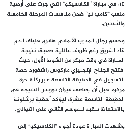
0)، في مباراة “الكلاسيكو” التي جرت على أرضية
ملعب “كامب نو” ضمن منافسات المرحلة الخامسة
والثلاثين.
وحسم رجال المدرب الألماني هانزي فليك، الذي
قاد الفريق رغم ظروف عائلية صعبة، نتيجة
المباراة في وقت مبكر من الشوط الأول، حيث
افتتح الجناح الإنجليزي ماركوس راشفورد حصة
التسجيل في الدقيقة التاسعة عبر ركلة حرة
مركزة، قبل أن يضاعف فيران توريس النتيجة في
الدقيقة التاسعة عشرة، ليؤكد أحقية برشلونة
بالاحتفاظ بلقبه للموسم الثاني على التوالي.
وشهدت المباراة عودة أجواء “الكلاسيكو” إلى