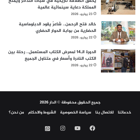
يحقق انطلاقة تاريخية في شباك التذاكر ويمنح
المملكة دعاية سينمائية عالمية
23 يوليو، 2026
خالد فتح الرحمن.. شاعرٌ يقود الدبلوماسية
الحضارية من بوابة الحوار الحضاري
22 يوليو، 2026
الدورة الـ14 لمعرض الكتاب المستعمل.. رحلة بين
الكتب النادرة وأسعار في متناول الجميع
22 يوليو، 2026
جميع الحقوق محفوظة © الدار 2026
خدماتنا
للاتصال بنا
سياسة الخصوصية
الشروط والاحكام
من نحن؟
فيسبوك
‫YouTube
انستقرام
واتساب