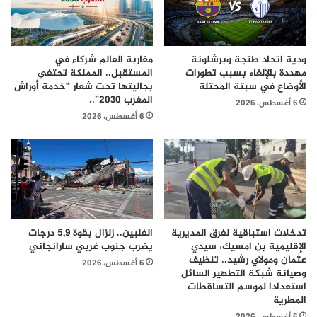
ودية اتحاد طنجة وبرشلونة
مغاربة العالم شركاء في
مهددة بالإلغاء بسبب تطورات
المستقبل.. المملكة تحتفي
الأوضاع في سبتة المحتلة
بجاليتها تحت شعار “خدمة أوراش
المغرب 2030”..
6 أغسطس، 2026
6 أغسطس، 2026
تدخلات استباقية لفرق المديرية
الفلبين.. زلزال بقوة 5,9 درجات
الإقليمية بن امسيك، سيدي
يضرب جنوب غربي سارانجاني
عثمان ومولاي رشيد.. تنظيف
6 أغسطس، 2026
وصيانة شبكة التطهير السائل
استعدادا لموسم التساقطات
المطرية
6 أغسطس، 2026