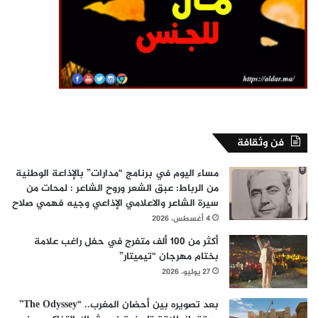
فن وثقافة
مساء اليوم في برنامج “مدارات” بالإذاعة الوطنية
من الرباط: عبق الشعر وروح الشاعر : لمحات من
سيرة الشاعر والاعلامي الإذاعي وجيه فهمي صلاح
4 أغسطس، 2026
أكثر من 100 ألف متفرج في حفل راغب علامة
بختام مهرجان “تيميتار”
27 يوليو، 2026
بعد تصويره بين أحضان المغرب.. “The Odyssey”