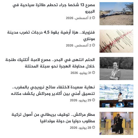
مصرع 13 شخصا جراء تحطم طائرة سياحية في
البيرو
2 أغسطس، 2026
فنزويلا.. هزة أرضية بقوة 4,5 درجات تضرب مدينة
موناري
2 أغسطس، 2026
الحلم انتهى في البحر.. مصرع لاعبة أتلتيك طنجة
خلال محاولة الهجرة نحو سبتة المحتلة
31 يوليو، 2026
نهاية سعيدة لاختفاء سائح نرويجي بالمغرب..
تنسيق أمني بين أكادير ومراكش يكشف مكانه
29 يوليو، 2026
مطار مراكش.. توقيف بريطاني من أصول تركية
مطلوب دوليا من دولة مولدافيا
28 يوليو، 2026