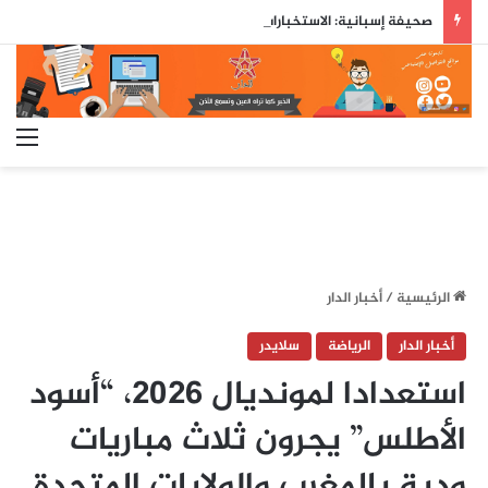
صحيفة إسبانية: الاستخبارات العسكرية حذّرت مسبقاً من محاولة اقتحام جماعي لسبتة قبل ثلاثة أيام من وقوعها
الق
الرئيسية
/
أخبار الدار
أخبار الدار
الرياضة
سلايدر
استعدادا لمونديال 2026، “أسود
الأطلس” يجرون ثلاث مباريات
ودية بالمغرب والولايات المتحدة