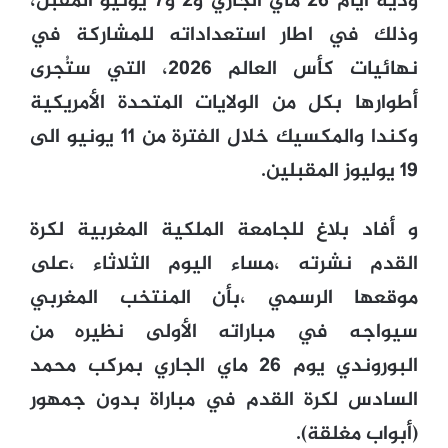
ودية أيام 26 ماي الجاري و2 و7 يونيو المقبل،
وذلك في اطار استعداداته للمشاركة في
نهائيات كأس العالم 2026، التي ستُجرى
أطوارها بكل من الولايات المتحدة الأمريكية
وكندا والمكسيك خلال الفترة من 11 يونيو الى
19 يوليوز المقبلين.
و أفاد بلاغ للجامعة الملكية المغربية لكرة
القدم نشرته ،مساء اليوم الثلاثاء ،على
موقعها الرسمي ،بأن المنتخب المغربي
سيواجه في مباراته الأولى نظيره من
البوروندي يوم 26 ماي الجاري بمركب محمد
السادس لكرة القدم في مباراة بدون جمهور
(أبواب مغلقة).