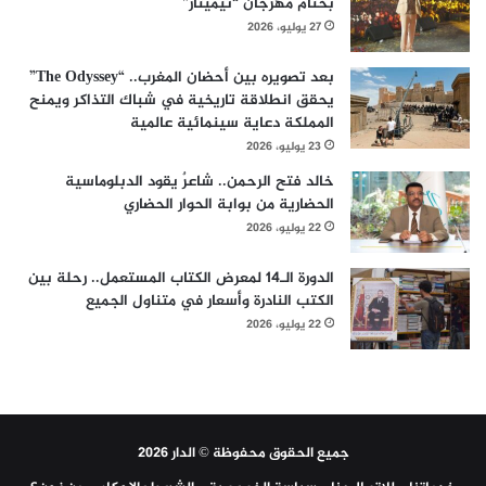
بختام مهرجان “تيميتار”
27 يوليو، 2026
بعد تصويره بين أحضان المغرب.. “The Odyssey”
يحقق انطلاقة تاريخية في شباك التذاكر ويمنح
المملكة دعاية سينمائية عالمية
23 يوليو، 2026
خالد فتح الرحمن.. شاعرٌ يقود الدبلوماسية
الحضارية من بوابة الحوار الحضاري
22 يوليو، 2026
الدورة الـ14 لمعرض الكتاب المستعمل.. رحلة بين
الكتب النادرة وأسعار في متناول الجميع
22 يوليو، 2026
جميع الحقوق محفوظة © الدار 2026