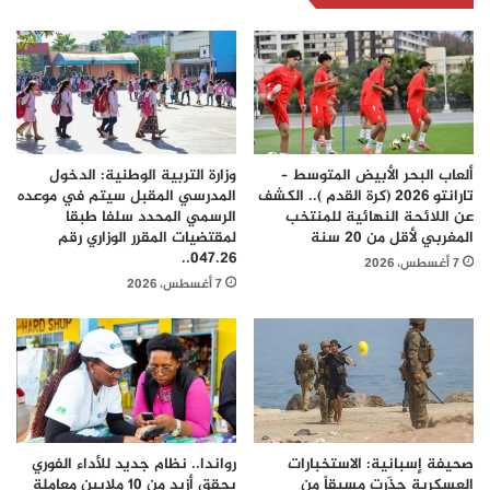
ألعاب البحر الأبيض المتوسط –
وزارة التربية الوطنية: الدخول
تارانتو 2026 (كرة القدم ).. الكشف
المدرسي المقبل سیتم في موعده
عن اللائحة النهائية للمنتخب
الرسمي المحدد سلفا طبقا
المغربي لأقل من 20 سنة
لمقتضیات المقرر الوزاري رقم
047.26..
7 أغسطس، 2026
7 أغسطس، 2026
صحيفة إسبانية: الاستخبارات
رواندا.. نظام جديد للأداء الفوري
العسكرية حذّرت مسبقاً من
يحقق أزيد من 10 ملايين معاملة