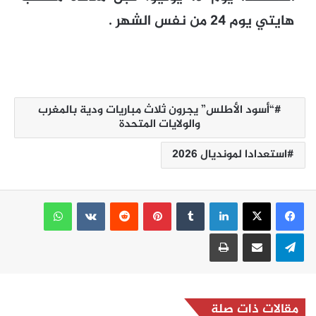
هايتي يوم 24 من نفس الشهر .
“أسود الأطلس” يجرون ثلاث مباريات ودية بالمغرب
والولايات المتحدة
استعدادا لمونديال 2026
لينكدإن
بينتيريست
واتساب
تيلقرام
مشاركة عبر البريد
طباعة
مقالات ذات صلة