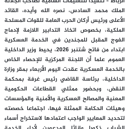
الرباط – تنفيذا للتعليمات السامية لصاحب الجلالة
الملك محمد السادس، نصره الله وأيده، القائد
الأعلى ورئيس أركان الحرب العامة للقوات المسلحة
الملكية، بخصوص اتخاذ التدابير اللازمة لإدماج
الفوج المقبل للمجندين في الخدمة العسكرية
ابتداء من فاتح شتنبر 2026، يحيط وزير الداخلية
العموم علما أن اللجنة المركزية للإحصاء الخاص
بالخدمة العسكرية عقدت اليوم الأربعاء بمقر وزارة
الداخلية، برئاسة القاضي رئيس غرفة بمحكمة
النقض، وبحضور ممثلي القطاعات الحكومية
المعنية والمصالح العسكرية والأمنية والمؤسسات
وهيئات الحكامة الممثلة فيها، اجتماعا خصصته
لتحديد المعايير الواجب اعتمادها لاستخراج أسماء
الشباب ذكورا وإناثا المدعوين لأداء الخدمة