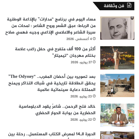
فن وثقافة
مساء اليوم في برنامج “مدارات” بالإذاعة الوطنية
من الرباط: عبق الشعر وروح الشاعر : لمحات من
سيرة الشاعر والاعلامي الإذاعي وجيه فهمي صلاح
4 أغسطس، 2026
أكثر من 100 ألف متفرج في حفل راغب علامة
بختام مهرجان “تيميتار”
27 يوليو، 2026
بعد تصويره بين أحضان المغرب.. “The Odyssey”
يحقق انطلاقة تاريخية في شباك التذاكر ويمنح
المملكة دعاية سينمائية عالمية
23 يوليو، 2026
خالد فتح الرحمن.. شاعرٌ يقود الدبلوماسية
الحضارية من بوابة الحوار الحضاري
22 يوليو، 2026
الدورة الـ14 لمعرض الكتاب المستعمل.. رحلة بين