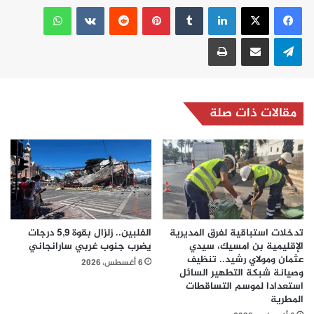
لينكدإن
بينتيريست
واتساب
تيلقرام
مشاركة عبر البريد
طباعة
مقالات ذات صلة
تدخلات استباقية لفرق المديرية
الفلبين.. زلزال بقوة 5,9 درجات
الإقليمية بن امسيك، سيدي
يضرب جنوب غربي سارانجاني
عثمان ومولاي رشيد.. تنظيف
6 أغسطس، 2026
وصيانة شبكة التطهير السائل
استعدادا لموسم التساقطات
المطرية