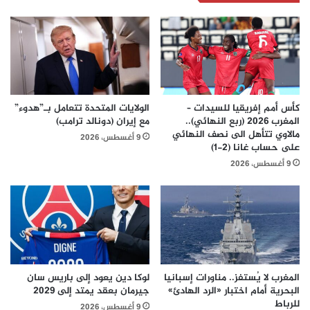
كأس أمم إفريقيا للسيدات –
الولايات المتحدة تتعامل بـ”هدوء”
المغرب 2026 (ربع النهائي)..
مع إيران (دونالد ترامب)
مالاوي تتأهل الى نصف النهائي
9 أغسطس، 2026
على حساب غانا (2-1)
9 أغسطس، 2026
المغرب لا يُستفز.. مناورات إسبانيا
لوكا دين يعود إلى باريس سان
البحرية أمام اختبار «الرد الهادئ»
جيرمان بعقد يمتد إلى 2029
للرباط
9 أغسطس، 2026