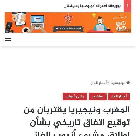
بوريطة: اعتراف كولومبيا بسيادة المغرب على صحرائه «قرار تاريخي»…
الق
الرئيسية
/
أخبار الدار
أخبار الدار
سلايدر
مال وأعمال
المغرب ونيجيريا يقتربان من
توقيع اتفاق تاريخي بشأن
إطلاق مشروع أنبوب الغاز