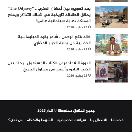
بعد تصويره بين أحضان المغرب.. “The Odyssey”
يحقق انطلاقة تاريخية في شباك التذاكر ويمنح
المملكة دعاية سينمائية عالمية
23 يوليو، 2026
خالد فتح الرحمن.. شاعرٌ يقود الدبلوماسية
الحضارية من بوابة الحوار الحضاري
22 يوليو، 2026
الدورة الـ14 لمعرض الكتاب المستعمل.. رحلة بين
الكتب النادرة وأسعار في متناول الجميع
22 يوليو، 2026
جميع الحقوق محفوظة © الدار 2026
خدماتنا
للاتصال بنا
سياسة الخصوصية
الشروط والاحكام
من نحن؟