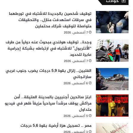
حوادث
توقيف شخصين بالجديدة للاشتباه في تورطهما
في سرقات استهدفت منازل.. والتحقيقات
متواصلة لتوقيف شركاء محتملين
7 أغسطس، 2026
وجدة.. توقيف هولندي مبحوث عنه دولياً من طرف
“الأنتربول” للاشتباه في ارتباطه بشبكة إجرامية
عابرة للحدود
7 أغسطس، 2026
الفلبين.. زلزال بقوة 5,9 درجات يضرب جنوب غربي
سارانجاني
6 أغسطس، 2026
ابتز سائحين أجنبيين بالمدينة العتيقة.. أمن
مراكش يوقف مرشداً سياحياً مزيفاً ظهر في فيديو
متداول
5 أغسطس، 2026
مصر .. تسجيل هزة أرضية بقوة 5,6 درجات
3 أغسطس، 2026