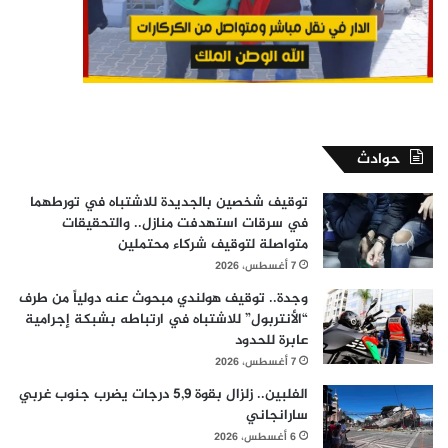
حوادث
توقيف شخصين بالجديدة للاشتباه في تورطهما
في سرقات استهدفت منازل.. والتحقيقات
متواصلة لتوقيف شركاء محتملين
7 أغسطس، 2026
وجدة.. توقيف هولندي مبحوث عنه دولياً من طرف
“الأنتربول” للاشتباه في ارتباطه بشبكة إجرامية
عابرة للحدود
7 أغسطس، 2026
الفلبين.. زلزال بقوة 5,9 درجات يضرب جنوب غربي
سارانجاني
6 أغسطس، 2026