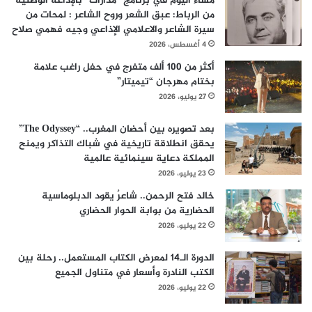
مساء اليوم في برنامج “مدارات” بالإذاعة الوطنية
من الرباط: عبق الشعر وروح الشاعر : لمحات من
سيرة الشاعر والاعلامي الإذاعي وجيه فهمي صلاح
4 أغسطس، 2026
أكثر من 100 ألف متفرج في حفل راغب علامة
بختام مهرجان “تيميتار”
27 يوليو، 2026
بعد تصويره بين أحضان المغرب.. “The Odyssey”
يحقق انطلاقة تاريخية في شباك التذاكر ويمنح
المملكة دعاية سينمائية عالمية
23 يوليو، 2026
خالد فتح الرحمن.. شاعرٌ يقود الدبلوماسية
الحضارية من بوابة الحوار الحضاري
22 يوليو، 2026
الدورة الـ14 لمعرض الكتاب المستعمل.. رحلة بين
الكتب النادرة وأسعار في متناول الجميع
22 يوليو، 2026