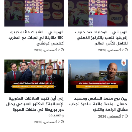
الرميشي .. المقابلة ضد جنوب
الرميشي .. الشباك قائدة كبيرة
إفريقيا تلعب بالتركيز الذهني
100 مقابلة لي لعبات مع المغرب
للتاهل لكأس العالم
كتلخص كولشي
7 أغسطس، 2026
7 أغسطس، 2026
بين برج محمد السادس ومسجد
إلى أين تتجه العلاقات المغربية
حسان.. منصة مائية ساحرة تجذب
الإسبانية؟ الدكتور السباعي يحلل
عشاق الراحة والتنزه
دور بوريطة في ملفات الهجرة
والسيادة
7 أغسطس، 2026
7 أغسطس، 2026