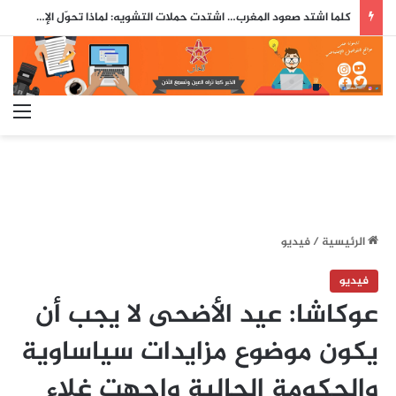
كلما اشتد صعود المغرب… اشتدت حملات التشويه: لماذا تحوّل الإعلام الإسباني إلى ساحة مواجهة مع المملكة؟
الق
الرئيسية
/
فيديو
فيديو
عوكاشا: عيد الأضحى لا يجب أن
يكون موضوع مزايدات سياساوية
والحكومة الحالية واجهت غلاء