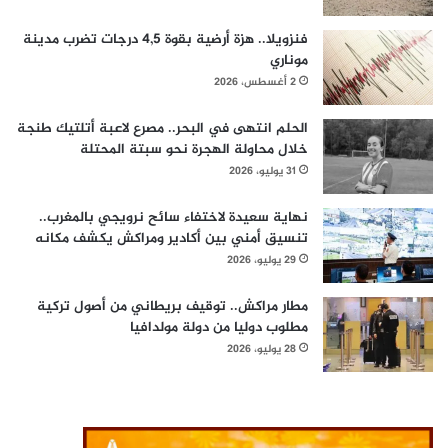
فنزويلا.. هزة أرضية بقوة 4,5 درجات تضرب مدينة
موناري
2 أغسطس، 2026
الحلم انتهى في البحر.. مصرع لاعبة أتلتيك طنجة
خلال محاولة الهجرة نحو سبتة المحتلة
31 يوليو، 2026
نهاية سعيدة لاختفاء سائح نرويجي بالمغرب..
تنسيق أمني بين أكادير ومراكش يكشف مكانه
29 يوليو، 2026
مطار مراكش.. توقيف بريطاني من أصول تركية
مطلوب دوليا من دولة مولدافيا
28 يوليو، 2026