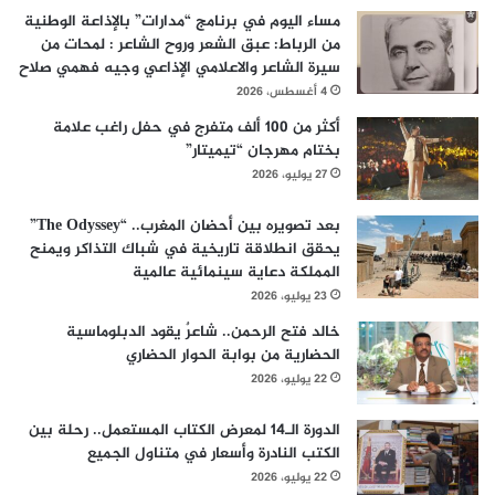
مساء اليوم في برنامج “مدارات” بالإذاعة الوطنية
من الرباط: عبق الشعر وروح الشاعر : لمحات من
سيرة الشاعر والاعلامي الإذاعي وجيه فهمي صلاح
4 أغسطس، 2026
أكثر من 100 ألف متفرج في حفل راغب علامة
بختام مهرجان “تيميتار”
27 يوليو، 2026
بعد تصويره بين أحضان المغرب.. “The Odyssey”
يحقق انطلاقة تاريخية في شباك التذاكر ويمنح
المملكة دعاية سينمائية عالمية
23 يوليو، 2026
خالد فتح الرحمن.. شاعرٌ يقود الدبلوماسية
الحضارية من بوابة الحوار الحضاري
22 يوليو، 2026
الدورة الـ14 لمعرض الكتاب المستعمل.. رحلة بين
الكتب النادرة وأسعار في متناول الجميع
22 يوليو، 2026