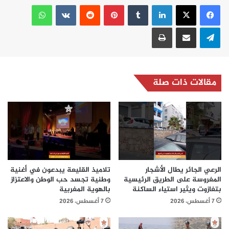
لينكدإن
بينتيريست
واتساب
تيلقرام
مشاركة عبر البريد
طباعة
مقالات ذات صلة
الرعي الجائر يطال الأشجار
تلاميذ القليعة يبدعون في أغنية
المغروسة على الطريق الرئيسية
وطنية تجسد حب الوطن والاعتزاز
بتغازوت ويثير استياء الساكنة
بالهوية المغربية
7 أغسطس، 2026
7 أغسطس، 2026