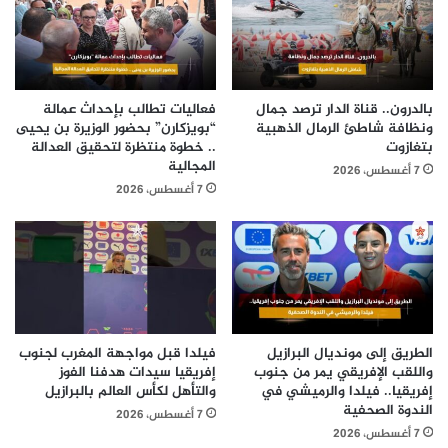
بالدرون.. قناة الدار ترصد جمال
فعاليات تطالب بإحداث عمالة
ونظافة شاطئ الرمال الذهبية
“بويزكارن” بحضور الوزيرة بن يحيى
بتغازوت
.. خطوة منتظرة لتحقيق العدالة
المجالية
7 أغسطس، 2026
7 أغسطس، 2026
الطريق إلى مونديال البرازيل
فيلدا قبل مواجهة المغرب لجنوب
واللقب الإفريقي يمر من جنوب
إفريقيا سيدات هدفنا الفوز
إفريقيا.. فيلدا والرميشي في
والتأهل لكأس العالم بالبرازيل
الندوة الصحفية
7 أغسطس، 2026
7 أغسطس، 2026