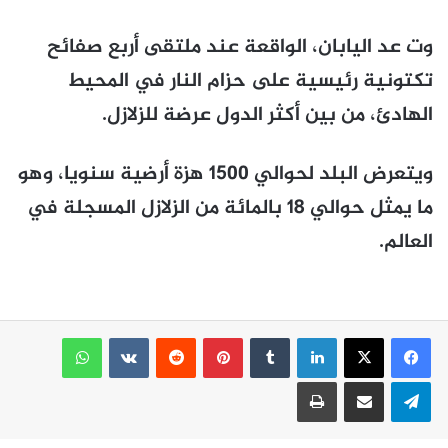
وت عد اليابان، الواقعة عند ملتقى أربع صفائح
تكتونية رئيسية على حزام النار في المحيط
الهادئ، من بين أكثر الدول عرضة للزلازل.
ويتعرض البلد لحوالي 1500 هزة أرضية سنويا، وهو
ما يمثل حوالي 18 بالمائة من الزلازل المسجلة في
العالم.
لينكدإن
بينتيريست
واتساب
تيلقرام
مشاركة عبر البريد
طباعة