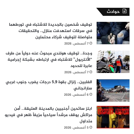
حوادث
توقيف شخصين بالجديدة للاشتباه في تورطهما
في سرقات استهدفت منازل.. والتحقيقات
متواصلة لتوقيف شركاء محتملين
7 أغسطس، 2026
وجدة.. توقيف هولندي مبحوث عنه دولياً من طرف
“الأنتربول” للاشتباه في ارتباطه بشبكة إجرامية
عابرة للحدود
7 أغسطس، 2026
الفلبين.. زلزال بقوة 5,9 درجات يضرب جنوب غربي
سارانجاني
6 أغسطس، 2026
ابتز سائحين أجنبيين بالمدينة العتيقة.. أمن
مراكش يوقف مرشداً سياحياً مزيفاً ظهر في فيديو
متداول
5 أغسطس، 2026