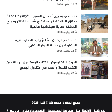
27 يوليو، 2026
بعد تصويره بين أحضان المغرب.. “The Odyssey”
يحقق انطلاقة تاريخية في شباك التذاكر ويمنح
المملكة دعاية سينمائية عالمية
23 يوليو، 2026
خالد فتح الرحمن.. شاعرٌ يقود الدبلوماسية
الحضارية من بوابة الحوار الحضاري
22 يوليو، 2026
الدورة الـ14 لمعرض الكتاب المستعمل.. رحلة بين
الكتب النادرة وأسعار في متناول الجميع
22 يوليو، 2026
جميع الحقوق محفوظة © الدار 2026
خدماتنا
للاتصال بنا
سياسة الخصوصية
الشروط والاحكام
من نحن؟