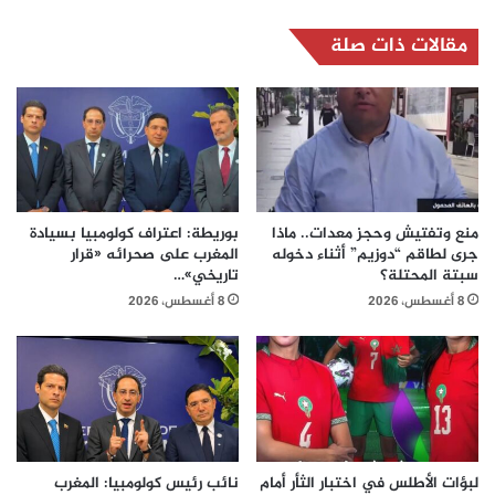
مقالات ذات صلة
منع وتفتيش وحجز معدات.. ماذا
بوريطة: اعتراف كولومبيا بسيادة
جرى لطاقم “دوزيم” أثناء دخوله
المغرب على صحرائه «قرار
سبتة المحتلة؟
تاريخي»…
8 أغسطس، 2026
8 أغسطس، 2026
لبؤات الأطلس في اختبار الثأر أمام
نائب رئيس كولومبيا: المغرب