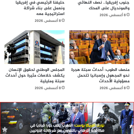
جنوب إفريقيا.. نصف النهائي
حليفنا الرئيسي في إفريقيا
والمونديال على المحك
ونعمل على بناء شراكة
استراتيجية معه
8 أغسطس، 2026
8 أغسطس، 2026
منصف الطوب: أحداث سبتة هجرة
المجلس الوطني لحقوق الإنسان
نحو المجهول وإسبانيا تتحمل
يكشف خلاصات مثيرة حول أحداث
مسؤولية الأحداث
سبتة ومليلية
8 أغسطس، 2026
8 أغسطس، 2026