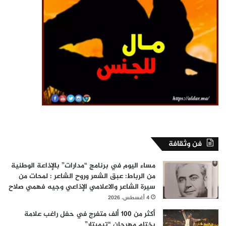
فن وثقافة
مساء اليوم في برنامج “مدارات” بالإذاعة الوطنية
من الرباط: عبق الشعر وروح الشاعر : لمحات من
سيرة الشاعر والاعلامي الإذاعي وجيه فهمي صلاح
4 أغسطس، 2026
أكثر من 100 ألف متفرج في حفل راغب علامة
بختام مهرجان “تيميتار”