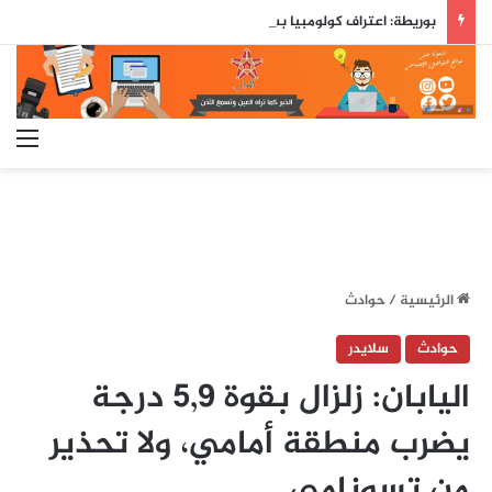
بوريطة: اعتراف كولومبيا بسيادة المغرب على صحرائه «قرار تاريخي»…
الق
الرئيسية
/
حوادث
حوادث
سلايدر
اليابان: زلزال بقوة 5,9 درجة
يضرب منطقة أمامي، ولا تحذير
من تسونامي