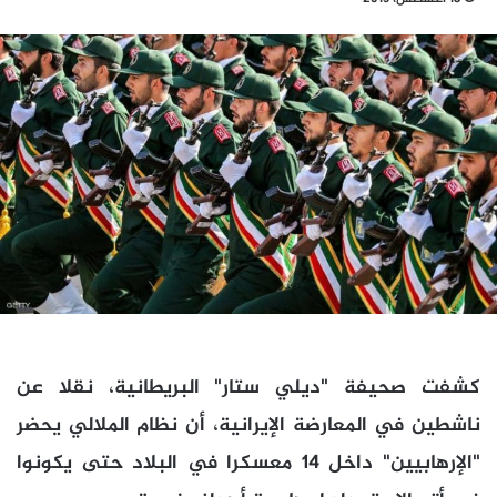
كشفت صحيفة "ديلي ستار" البريطانية، نقلا عن
ناشطين في المعارضة الإيرانية، أن نظام الملالي يحضر
"الإرهابيين" داخل 14 معسكرا في البلاد حتى يكونوا