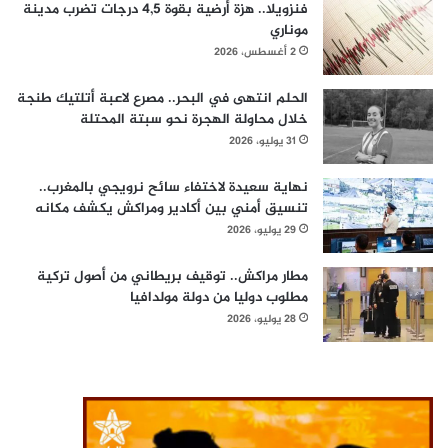
فنزويلا.. هزة أرضية بقوة 4,5 درجات تضرب مدينة
موناري
2 أغسطس، 2026
الحلم انتهى في البحر.. مصرع لاعبة أتلتيك طنجة
خلال محاولة الهجرة نحو سبتة المحتلة
31 يوليو، 2026
نهاية سعيدة لاختفاء سائح نرويجي بالمغرب..
تنسيق أمني بين أكادير ومراكش يكشف مكانه
29 يوليو، 2026
مطار مراكش.. توقيف بريطاني من أصول تركية
مطلوب دوليا من دولة مولدافيا
28 يوليو، 2026