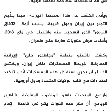
في أتم الاستعداد لمهاجمة أهداف غربية.
ويأتي الكشف عن هذا المخطط الإيراني، فيما يتأجج
التوتر بين إيران ودول غربية، بسبب أزمة "الاتفاق
النووي" الذي انسحبت منه واشنطن في ماي 2018،
وأعادت فرض عقوبات صارمة على طهران.
وكشف ناشطو منظمة "مجاهدي خلق" الإيرانية
المعارضة، خريطة المعسكرات داخل إيران، ويخشى
الخبراء أن يجري استغلال هذه المعسكرات لأجل تنفيذ
اعتداءات في قلب الولايات المتحدة ودول أوروبية.
وأوضح المتحدث باسم المنظمة المعارضة، شاهين
قوبادي، أن مقر هذه القوات يقع في قاعدة "الإمام