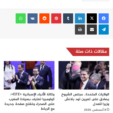
لينكدإن
بينتيريست
واتساب
تيلقرام
مشاركة عبر البريد
طباعة
مقالات ذات صلة
الولايات المتحدة.. مجلس الشيوخ
وكالة الأنباء الإسبانية «EFE»:
يصادق على تعيين تود بلانش
كولومبيا تعترف بسيادة المغرب
وزيرا للعدل
على الصحراء وتفتح صفحة جديدة
مع الرباط
8 أغسطس، 2026