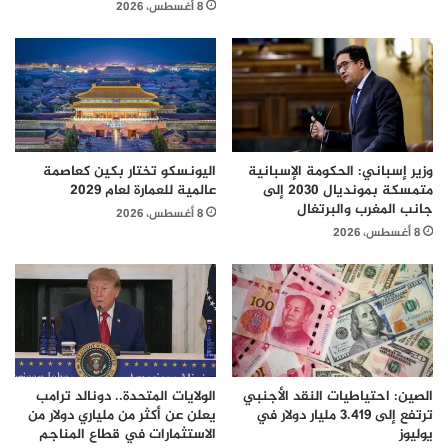
8 أغسطس، 2026
وزير إسباني: الحكومة الإسبانية
اليونسكو تختار بكين كعاصمة
متمسكة بمونديال 2030 إلى
عالمية للعمارة لعام 2029
جانب المغرب والبرتغال
8 أغسطس، 2026
8 أغسطس، 2026
الصين: احتياطيات النقد الأجنبي
الولايات المتحدة.. دونالد ترامب
ترتفع إلى 3.419 مليار دولار في
يعلن عن أكثر من ملياري دولار من
يوليوز
الاستثمارات في قطاع المناجم