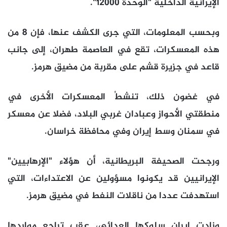
الإيرانية الداخلية "الوحدة 12000".
وبحسب المعلومات، التي جرى الكشف عنها، فإن 8 من
هذه المعسكرات، تقع في العاصمة طهران، إلى جانب
قاعد في جزيرة قشم على مقربة من مضيق هرمز.
في غضون ذلك، تنشطُ المعسكرات الأخرى في
منطقتي الأحواز وعبادان غربي البلاد، فضلا عن معسكر
في سمنان وسط إيران وفي محافظة خراسان.
ورجحت الصحيفة البريطانية، أن هؤلاء "الإرهابيين"
الإيرانيين قد يكونوا مسؤولين عن الاعتداءات، التي
استهدفت عددا من ناقلات النفط في مضيق هرمز.
وزادت إيران سلوكها العدائي، عقب تراجع مواردها