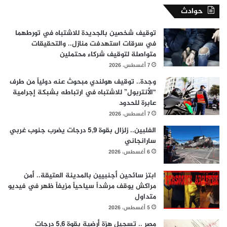
حوادث
توقيف شخصين بالجديدة للاشتباه في تورطهما
في سرقات استهدفت منازل.. والتحقيقات
متواصلة لتوقيف شركاء محتملين
7 أغسطس، 2026
وجدة.. توقيف هولندي مبحوث عنه دولياً من طرف
“الأنتربول” للاشتباه في ارتباطه بشبكة إجرامية
عابرة للحدود
7 أغسطس، 2026
الفلبين.. زلزال بقوة 5,9 درجات يضرب جنوب غربي
سارانجاني
6 أغسطس، 2026
ابتز سائحين أجنبيين بالمدينة العتيقة.. أمن
مراكش يوقف مرشداً سياحياً مزيفاً ظهر في فيديو
متداول
5 أغسطس، 2026
مصر .. تسجيل هزة أرضية بقوة 5,6 درجات