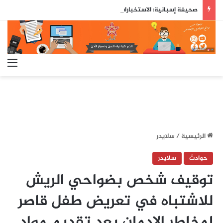
صحيفة إسبانية: الاستخبارات العسكرية حذّرت مسبقاً من محاولة اقتحام جماعي لسبتة قبل ثلاثة أيام من وقوعها
الق
الرئيسية
/
سلايدر
حوادث
سلايدر
توقيف شخص بضواحي الريش
للاشتباه في تعريض طفل قاصر
لمخاطر الإدمان بعد تقديم مواد