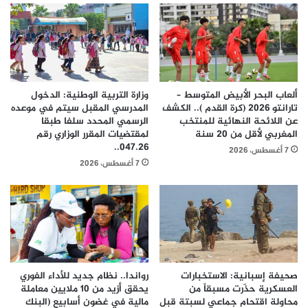
ألعاب البحر الأبيض المتوسط –
وزارة التربية الوطنية: الدخول
تارانتو 2026 (كرة القدم ).. الكشف
المدرسي المقبل سیتم في موعده
عن اللائحة النهائية للمنتخب
الرسمي المحدد سلفا طبقا
المغربي لأقل من 20 سنة
لمقتضیات المقرر الوزاري رقم
047.26..
7 أغسطس، 2026
7 أغسطس، 2026
صحيفة إسبانية: الاستخبارات
رواندا.. نظام جديد للأداء الفوري
العسكرية حذّرت مسبقاً من
يحقق أزيد من 10 ملايين معاملة
محاولة اقتحام جماعي لسبتة قبل
مالية في غضون أسابيع (البنك