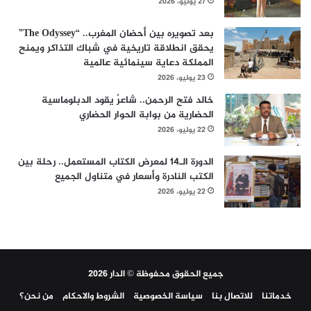
27 يوليو، 2026
بعد تصويره بين أحضان المغرب.. “The Odyssey”
يحقق انطلاقة تاريخية في شباك التذاكر ويمنح
المملكة دعاية سينمائية عالمية
23 يوليو، 2026
خالد فتح الرحمن.. شاعرٌ يقود الدبلوماسية
الحضارية من بوابة الحوار الحضاري
22 يوليو، 2026
الدورة الـ14 لمعرض الكتاب المستعمل.. رحلة بين
الكتب النادرة وأسعار في متناول الجميع
22 يوليو، 2026
جميع الحقوق محفوظة © الدار 2026
خدماتنا
للاتصال بنا
سياسة الخصوصية
الشروط والاحكام
من نحن؟