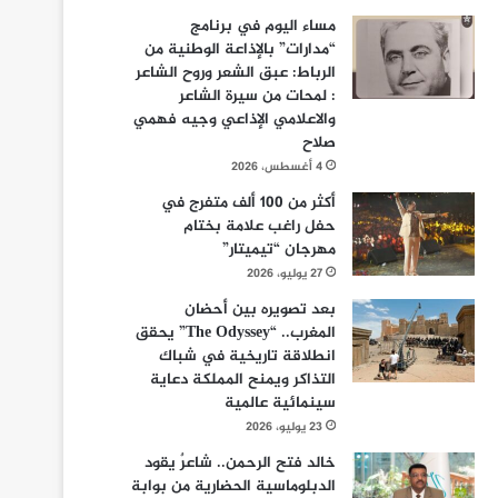
مساء اليوم في برنامج
“مدارات” بالإذاعة الوطنية من
الرباط: عبق الشعر وروح الشاعر
: لمحات من سيرة الشاعر
والاعلامي الإذاعي وجيه فهمي
صلاح
4 أغسطس، 2026
أكثر من 100 ألف متفرج في
حفل راغب علامة بختام
مهرجان “تيميتار”
27 يوليو، 2026
بعد تصويره بين أحضان
المغرب.. “The Odyssey” يحقق
انطلاقة تاريخية في شباك
التذاكر ويمنح المملكة دعاية
سينمائية عالمية
23 يوليو، 2026
خالد فتح الرحمن.. شاعرٌ يقود
الدبلوماسية الحضارية من بوابة