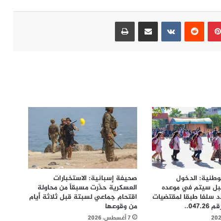
بينتيريست
مشاركة عبر البريد
طباعة
الوطنية: الدخول
صحيفة إسبانية: الاستخبارات
بل سیتم في موعده
العسكرية حذّرت مسبقاً من محاولة
د سلفا طبقا لمقتضیات
اقتحام جماعي لسبتة قبل ثلاثة أيام
047...
من وقوعها
7 أغسطس، 2026