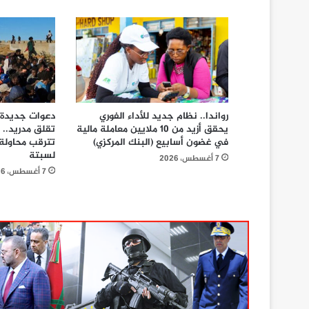
رواندا.. نظام جديد للأداء الفوري
دعوات جديدة ع
يحقق أزيد من 10 ملايين معاملة مالية
تقلق مدريد.. 
في غضون أسابيع (البنك المركزي)
تترقب محاولة
لسبتة
7 أغسطس، 2026
7 أغسطس، 2026