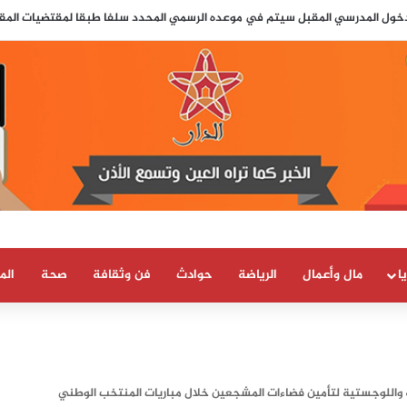
لدخول المدرسي المقبل سیتم في موعده الرسمي المحدد سلفا طبقا لمقتضیات المقرر الوزاري
ا
مال وأعمال
الرياضة
حوادث
فن وثقافة
صحة
الم
ية واللوجستية لتأمين فضاءات المشجعين خلال مباريات المنتخب الوطني