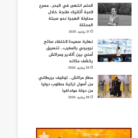
الحلم انتهى في البحر.. مصرع
لاعبة أتلتيك طنجة خلال
محاولة الهجرة نحو سبتة
المحتلة
31 يوليو، 2026
نهاية سعيدة لاختفاء سائح
نرويجي بالمغرب.. تنسيق
أمني بين أكادير ومراكش
يكشف مكانه
29 يوليو، 2026
مطار مراكش.. توقيف بريطاني
من أصول تركية مطلوب دوليا
من دولة مولدافيا
28 يوليو، 2026