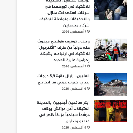
توقيف شخصين بالجديدة
للاشتباه في تورطهما في
سرقات استهدفت منازل..
والتحقيقات متواصلة لتوقيف
شركاء محتملين
7 أغسطس، 2026
وجدة.. توقيف هولندي مبحوث
عنه دولياً من طرف “الأنتربول”
للاشتباه في ارتباطه بشبكة
إجرامية عابرة للحدود
7 أغسطس، 2026
الفلبين.. زلزال بقوة 5,9 درجات
يضرب جنوب غربي سارانجاني
6 أغسطس، 2026
ابتز سائحين أجنبيين بالمدينة
العتيقة.. أمن مراكش يوقف
مرشداً سياحياً مزيفاً ظهر في
فيديو متداول
5 أغسطس، 2026