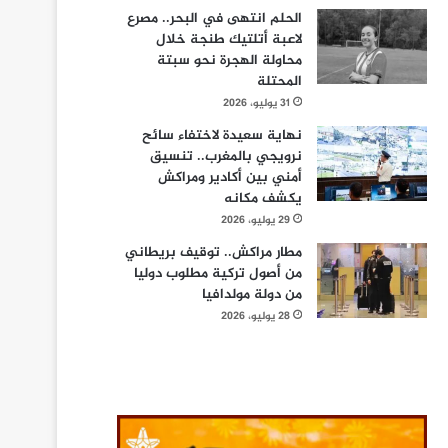
الحلم انتهى في البحر.. مصرع
لاعبة أتلتيك طنجة خلال
محاولة الهجرة نحو سبتة
المحتلة
31 يوليو، 2026
نهاية سعيدة لاختفاء سائح
نرويجي بالمغرب.. تنسيق
أمني بين أكادير ومراكش
يكشف مكانه
29 يوليو، 2026
مطار مراكش.. توقيف بريطاني
من أصول تركية مطلوب دوليا
من دولة مولدافيا
28 يوليو، 2026