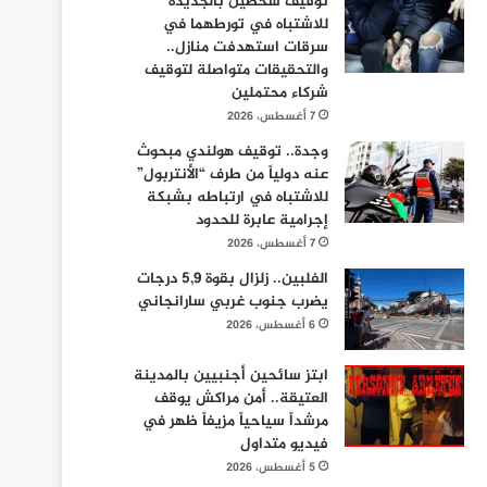
توقيف شخصين بالجديدة
للاشتباه في تورطهما في
سرقات استهدفت منازل..
والتحقيقات متواصلة لتوقيف
شركاء محتملين
7 أغسطس، 2026
وجدة.. توقيف هولندي مبحوث
عنه دولياً من طرف “الأنتربول”
للاشتباه في ارتباطه بشبكة
إجرامية عابرة للحدود
7 أغسطس، 2026
الفلبين.. زلزال بقوة 5,9 درجات
يضرب جنوب غربي سارانجاني
6 أغسطس، 2026
ابتز سائحين أجنبيين بالمدينة
العتيقة.. أمن مراكش يوقف
مرشداً سياحياً مزيفاً ظهر في
فيديو متداول
5 أغسطس، 2026