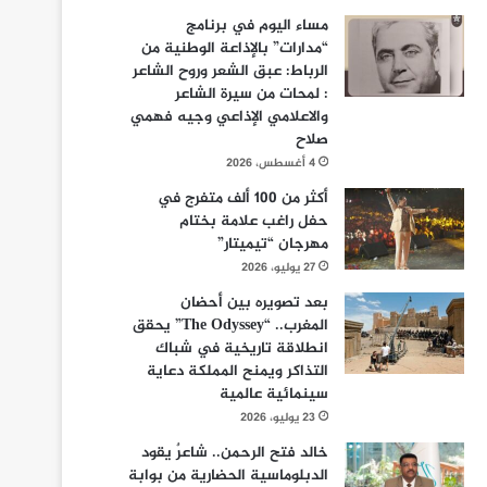
مساء اليوم في برنامج
“مدارات” بالإذاعة الوطنية من
الرباط: عبق الشعر وروح الشاعر
: لمحات من سيرة الشاعر
والاعلامي الإذاعي وجيه فهمي
صلاح
4 أغسطس، 2026
أكثر من 100 ألف متفرج في
حفل راغب علامة بختام
مهرجان “تيميتار”
27 يوليو، 2026
بعد تصويره بين أحضان
المغرب.. “The Odyssey” يحقق
انطلاقة تاريخية في شباك
التذاكر ويمنح المملكة دعاية
سينمائية عالمية
23 يوليو، 2026
خالد فتح الرحمن.. شاعرٌ يقود
الدبلوماسية الحضارية من بوابة