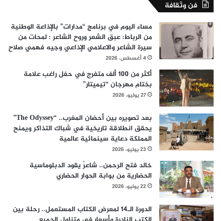
فن وثقافة
مساء اليوم في برنامج “مدارات” بالإذاعة الوطنية
من الرباط: عبق الشعر وروح الشاعر : لمحات من
سيرة الشاعر والاعلامي الإذاعي وجيه فهمي صلاح
4 أغسطس، 2026
أكثر من 100 ألف متفرج في حفل راغب علامة
بختام مهرجان “تيميتار”
27 يوليو، 2026
بعد تصويره بين أحضان المغرب.. “The Odyssey”
يحقق انطلاقة تاريخية في شباك التذاكر ويمنح
المملكة دعاية سينمائية عالمية
23 يوليو، 2026
خالد فتح الرحمن.. شاعرٌ يقود الدبلوماسية
الحضارية من بوابة الحوار الحضاري
22 يوليو، 2026
الدورة الـ14 لمعرض الكتاب المستعمل.. رحلة بين
الكتب النادرة وأسعار في متناول الجميع