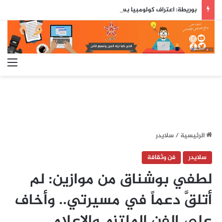
بوريطة: اعتراف كولومبيا بسيادة المغرب على صحرائه «قرار تاريخي»…
الق
الرئيسية
/
سلايدر
سلايدر
فن وثقافة
لطفي بوشناق من موازين: لم
أتلقَّ دعماً في مسيرتي.. وأخاف
على الفن الملتزم والإعلام