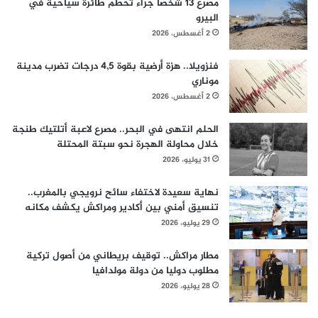
مصرع 13 شخصا جراء تحطم طائرة سياحية في
البيرو
2 أغسطس، 2026
فنزويلا.. هزة أرضية بقوة 4,5 درجات تضرب مدينة
موناري
2 أغسطس، 2026
الحلم انتهى في البحر.. مصرع لاعبة أتلتيك طنجة
خلال محاولة الهجرة نحو سبتة المحتلة
31 يوليو، 2026
نهاية سعيدة لاختفاء سائح نرويجي بالمغرب..
تنسيق أمني بين أكادير ومراكش يكشف مكانه
29 يوليو، 2026
مطار مراكش.. توقيف بريطاني من أصول تركية
مطلوب دوليا من دولة مولدافيا
28 يوليو، 2026