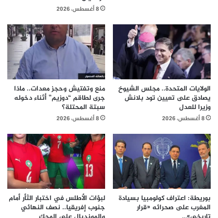
8 أغسطس، 2026
الولايات المتحدة.. مجلس الشيوخ
منع وتفتيش وحجز معدات.. ماذا
يصادق على تعيين تود بلانش
جرى لطاقم “دوزيم” أثناء دخوله
وزيرا للعدل
سبتة المحتلة؟
8 أغسطس، 2026
8 أغسطس، 2026
بوريطة: اعتراف كولومبيا بسيادة
لبؤات الأطلس في اختبار الثأر أمام
المغرب على صحرائه «قرار
جنوب إفريقيا.. نصف النهائي
تاريخي»…
والمونديال على المحك