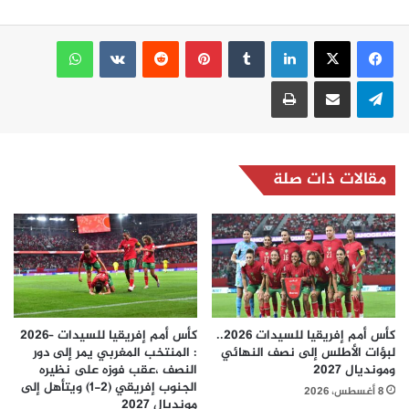
لينكدإن
بينتيريست
واتساب
تيلقرام
مشاركة عبر البريد
طباعة
مقالات ذات صلة
كأس أمم إفريقيا للسيدات 2026..
كأس أمم إفريقيا للسيدات –2026
لبؤات الأطلس إلى نصف النهائي
: المنتخب المغربي يمر إلى دور
ومونديال 2027
النصف ،عقب فوزه على نظيره
الجنوب إفريقي (2-1) ويتأهل إلى
8 أغسطس، 2026
مونديال 2027