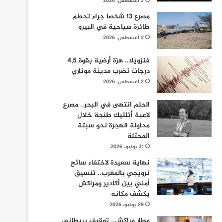
3 أغسطس، 2026
مصرع 13 شخصا جراء تحطم
طائرة سياحية في البيرو
2 أغسطس، 2026
فنزويلا.. هزة أرضية بقوة 4,5
درجات تضرب مدينة موناري
2 أغسطس، 2026
الحلم انتهى في البحر.. مصرع
لاعبة أتلتيك طنجة خلال
محاولة الهجرة نحو سبتة
المحتلة
31 يوليو، 2026
نهاية سعيدة لاختفاء سائح
نرويجي بالمغرب.. تنسيق
أمني بين أكادير ومراكش
يكشف مكانه
29 يوليو، 2026
مطار مراكش.. توقيف بريطاني