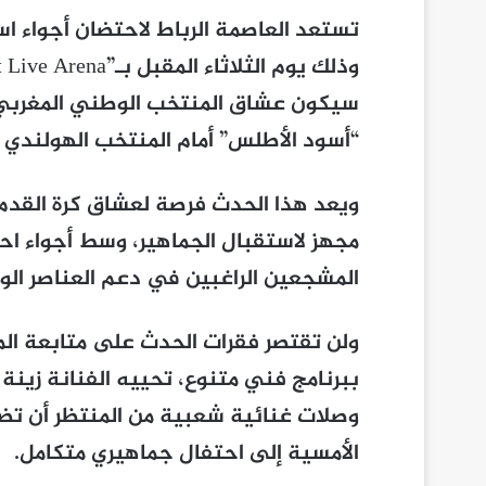
تستعد العاصمة الرباط لاحتضان أجواء اس
سيكون عشاق المنتخب الوطني المغربي 
“أسود الأطلس” أمام المنتخب الهولندي
ويعد هذا الحدث فرصة لعشاق كرة القدم
مجهز لاستقبال الجماهير، وسط أجواء اح
المشجعين الراغبين في دعم العناصر الو
ولن تقتصر فقرات الحدث على متابعة الم
ببرنامج فني متنوع، تحييه الفنانة زينة
وصلات غنائية شعبية من المنتظر أن تضف
الأمسية إلى احتفال جماهيري متكامل.