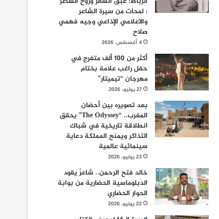
الرباط: عبق الشعر وروح الشاعر
: لمحات من سيرة الشاعر
والاعلامي الإذاعي وجيه فهمي
صلاح
4 أغسطس، 2026
أكثر من 100 ألف متفرج في
حفل راغب علامة بختام
مهرجان “تيميتار”
27 يوليو، 2026
بعد تصويره بين أحضان
المغرب.. “The Odyssey” يحقق
انطلاقة تاريخية في شباك
التذاكر ويمنح المملكة دعاية
سينمائية عالمية
23 يوليو، 2026
خالد فتح الرحمن.. شاعرٌ يقود
الدبلوماسية الحضارية من بوابة
الحوار الحضاري
22 يوليو، 2026