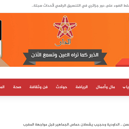
ل سبتة ومليلية.. وثيقة رسمية تعزز الطرح المغرب
ا
مال وأعمال
الرياضة
حوادث
فن وثقافة
صحة
الم
 .. الداودية وحجيب يشعلان حماس الجماهير قبل مواجهة المغرب