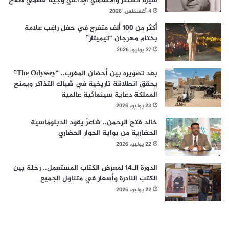
سيرة الشاعر والاعلامي الإذاعي وجيه فهمي صلاح
4 أغسطس، 2026
أكثر من 100 ألف متفرج في حفل راغب علامة
بختام مهرجان “تيميتار”
27 يوليو، 2026
بعد تصويره بين أحضان المغرب.. “The Odyssey”
يحقق انطلاقة تاريخية في شباك التذاكر ويمنح
المملكة دعاية سينمائية عالمية
23 يوليو، 2026
خالد فتح الرحمن.. شاعرٌ يقود الدبلوماسية
الحضارية من بوابة الحوار الحضاري
22 يوليو، 2026
الدورة الـ14 لمعرض الكتاب المستعمل.. رحلة بين
الكتب النادرة وأسعار في متناول الجميع
22 يوليو، 2026