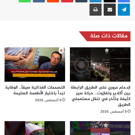
تيلقرام
مشاركة عبر البريد
طباعة
مقالات ذات صلة
ازدحام مروري على الطريق الرابطة
التسممات الغذائية صيفاً.. الوقاية
بين أكادير وتغازوت.. حركة سير
تبدأ باختيار الأطعمة السليمة
كثيفة وتأخر في تنقل مستعملي
9 أغسطس، 2026
الطريق
9 أغسطس، 2026