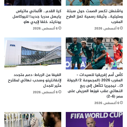
واشنطن تكسر الصمت حول سبتة
كرة القدم.. الألماني ماتياس
ومليلية.. وثيقة رسمية تعزز الطرح
يايسل مدربا جديدا لنيوكاسل
المغرب
يونايتد خلفا لإيدي هاو
6 أغسطس، 2026
6 أغسطس، 2026
كأس أمم إفريقيا للسيدات –
الفيفا من الرباط: دعم متجدد
المغرب 2026 (المجموعة 2/الجولة
لإنفانتينو وسحب نهائي لمقترح
3).. نيجيريا تتأهل إلى ربع
مثير للجدل
النهائي عقب فوزها العريض على
6 أغسطس، 2026
مصر (6-2)
6 أغسطس، 2026