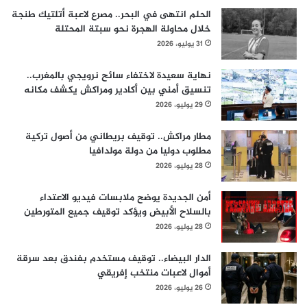
الحلم انتهى في البحر.. مصرع لاعبة أتلتيك طنجة
خلال محاولة الهجرة نحو سبتة المحتلة
31 يوليو، 2026
نهاية سعيدة لاختفاء سائح نرويجي بالمغرب..
تنسيق أمني بين أكادير ومراكش يكشف مكانه
29 يوليو، 2026
مطار مراكش.. توقيف بريطاني من أصول تركية
مطلوب دوليا من دولة مولدافيا
28 يوليو، 2026
أمن الجديدة يوضح ملابسات فيديو الاعتداء
بالسلاح الأبيض ويؤكد توقيف جميع المتورطين
28 يوليو، 2026
الدار البيضاء.. توقيف مستخدم بفندق بعد سرقة
أموال لاعبات منتخب إفريقي
26 يوليو، 2026