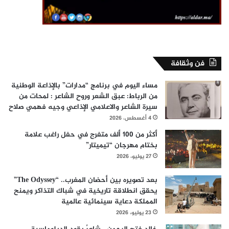
فن وثقافة
مساء اليوم في برنامج “مدارات” بالإذاعة الوطنية
من الرباط: عبق الشعر وروح الشاعر : لمحات من
سيرة الشاعر والاعلامي الإذاعي وجيه فهمي صلاح
4 أغسطس، 2026
أكثر من 100 ألف متفرج في حفل راغب علامة
بختام مهرجان “تيميتار”
27 يوليو، 2026
بعد تصويره بين أحضان المغرب.. “The Odyssey”
يحقق انطلاقة تاريخية في شباك التذاكر ويمنح
المملكة دعاية سينمائية عالمية
23 يوليو، 2026