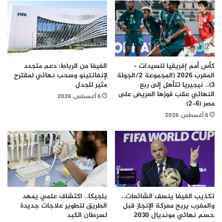
كأس أمم إفريقيا للسيدات –
الفيفا من الرباط: دعم متجدد
المغرب 2026 (المجموعة 2/الجولة
لإنفانتينو وسحب نهائي لمقترح
3).. نيجيريا تتأهل إلى ربع
مثير للجدل
النهائي عقب فوزها العريض على
6 أغسطس، 2026
مصر (6-2)
6 أغسطس، 2026
تكذيب الفيفا ينسف الشائعات..
بلجيكا.. اكتشاف علمي يمهد
والمغرب يربح معركة الإنجاز قبل
الطريق لتطوير علاجات جديدة
حسم نهائي مونديال 2030
لسرطان الكبد