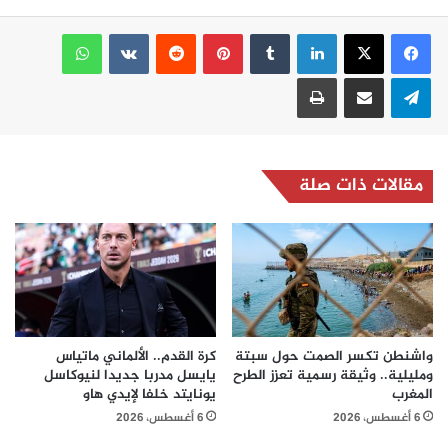
لينكدإن
بينتيريست
واتساب
تيلقرام
مشاركة عبر البريد
طباعة
مقالات ذات صلة
واشنطن تكسر الصمت حول سبتة
كرة القدم.. الألماني ماتياس
ومليلية.. وثيقة رسمية تعزز الطرح
يايسل مدربا جديدا لنيوكاسل
المغرب
يونايتد خلفا لإيدي هاو
6 أغسطس، 2026
6 أغسطس، 2026