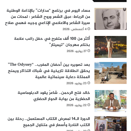
مساء اليوم في برنامج “مدارات” بالإذاعة الوطنية
من الرباط: عبق الشعر وروح الشاعر : لمحات من
سيرة الشاعر والاعلامي الإذاعي وجيه فهمي صلاح
4 أغسطس، 2026
أكثر من 100 ألف متفرج في حفل راغب علامة
بختام مهرجان “تيميتار”
27 يوليو، 2026
بعد تصويره بين أحضان المغرب.. “The Odyssey”
يحقق انطلاقة تاريخية في شباك التذاكر ويمنح
المملكة دعاية سينمائية عالمية
23 يوليو، 2026
خالد فتح الرحمن.. شاعرٌ يقود الدبلوماسية
الحضارية من بوابة الحوار الحضاري
22 يوليو، 2026
الدورة الـ14 لمعرض الكتاب المستعمل.. رحلة بين
الكتب النادرة وأسعار في متناول الجميع