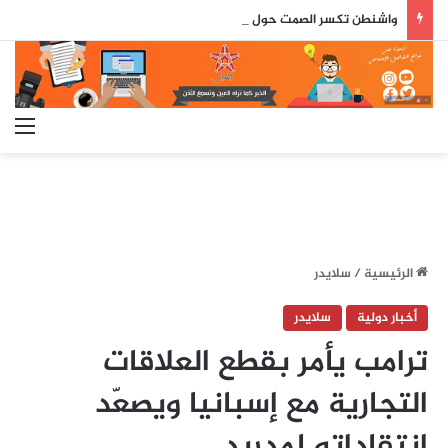
واشنطن تكسر الصمت حول سبتة ومليلية.. وثيقة رسمية تعزز الطرح المغرب
الق
الرئيسية
/
سلايدر
أخبار دولية
سلايدر
ترامب يأمر بقطع العلاقات
التجارية مع إسبانيا ويصعّد
انتقاداته لمدريد