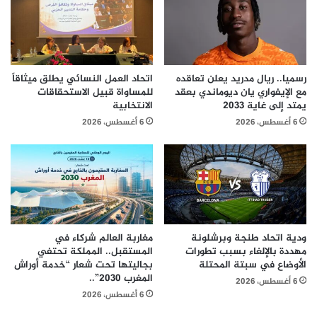
رسميا.. ريال مدريد يعلن تعاقده
اتحاد العمل النسائي يطلق ميثاقاً
مع الإيفواري يان ديوماندي بعقد
للمساواة قبيل الاستحقاقات
يمتد إلى غاية 2033
الانتخابية
6 أغسطس، 2026
6 أغسطس، 2026
ودية اتحاد طنجة وبرشلونة
مغاربة العالم شركاء في
مهددة بالإلغاء بسبب تطورات
المستقبل.. المملكة تحتفي
الأوضاع في سبتة المحتلة
بجاليتها تحت شعار “خدمة أوراش
المغرب 2030”..
6 أغسطس، 2026
6 أغسطس، 2026