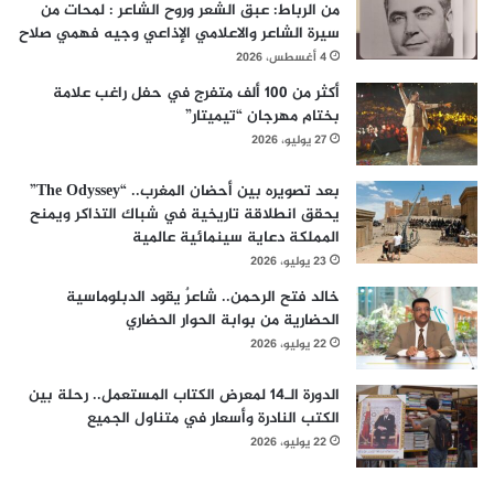
من الرباط: عبق الشعر وروح الشاعر : لمحات من
سيرة الشاعر والاعلامي الإذاعي وجيه فهمي صلاح
4 أغسطس، 2026
أكثر من 100 ألف متفرج في حفل راغب علامة
بختام مهرجان “تيميتار”
27 يوليو، 2026
بعد تصويره بين أحضان المغرب.. “The Odyssey”
يحقق انطلاقة تاريخية في شباك التذاكر ويمنح
المملكة دعاية سينمائية عالمية
23 يوليو، 2026
خالد فتح الرحمن.. شاعرٌ يقود الدبلوماسية
الحضارية من بوابة الحوار الحضاري
22 يوليو، 2026
الدورة الـ14 لمعرض الكتاب المستعمل.. رحلة بين
الكتب النادرة وأسعار في متناول الجميع
22 يوليو، 2026