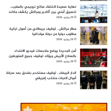
نهاية سعيدة لاختفاء سائح نرويجي بالمغرب..
تنسيق أمني بين أكادير ومراكش يكشف مكانه
29 يوليو، 2026
مطار مراكش.. توقيف بريطاني من أصول تركية
مطلوب دوليا من دولة مولدافيا
28 يوليو، 2026
أمن الجديدة يوضح ملابسات فيديو الاعتداء
بالسلاح الأبيض ويؤكد توقيف جميع المتورطين
28 يوليو، 2026
الدار البيضاء.. توقيف مستخدم بفندق بعد سرقة
أموال لاعبات منتخب إفريقي
26 يوليو، 2026