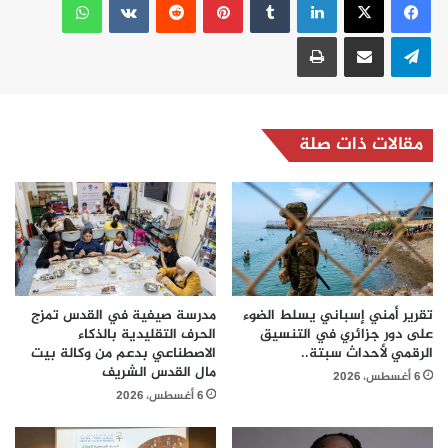
تيلقرام
مشاركة عبر البريد
طباعة
مقالات ذات صلة
تقرير أمني إسباني يسلط الضوء
مدرسة صيفية في القدس تمزج
على دور جزائري في التنسيق
الحرف التقليدية بالذكاء
الرقمي لأحداث سبتة..
الاصطناعي بدعم من وكالة بيت
مال القدس الشريف
6 أغسطس، 2026
6 أغسطس، 2026