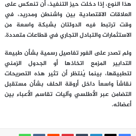
هذا النوع، إذا دخلت حيز التنفيذ، أن تنعكس على
العلاقات الاقتصادية بين واشنطن ومدريد، في
وقت ترتبط فيه الدولتان بشبكة واسعة من
الاستثمارات والتبادل التجاري في قطاعات متعددة.
ولم تصدر على الفور تفاصيل رسمية بشأن طبيعة
التدابير المزمع اتخاذها أو الجدول الزمني
لتطبيقها، بينما يُنتظر أن تثير هذه التصريحات
نقاشاً واسعاً داخل أروقة الحلف بشأن مستقبل
التضامن عبر الأطلسي وآليات تقاسم الأعباء بين
أعضائه.
لينكدإن
بينتيريست
واتساب