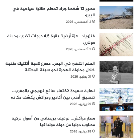
مصرع 13 شخصا جراء تحطم طائرة سياحية في
البيرو
2 أغسطس، 2026
فنزويلا.. هزة أرضية بقوة 4,5 درجات تضرب مدينة
موناري
2 أغسطس، 2026
الحلم انتهى في البحر.. مصرع لاعبة أتلتيك طنجة
خلال محاولة الهجرة نحو سبتة المحتلة
31 يوليو، 2026
نهاية سعيدة لاختفاء سائح نرويجي بالمغرب..
تنسيق أمني بين أكادير ومراكش يكشف مكانه
29 يوليو، 2026
مطار مراكش.. توقيف بريطاني من أصول تركية
مطلوب دوليا من دولة مولدافيا
28 يوليو، 2026