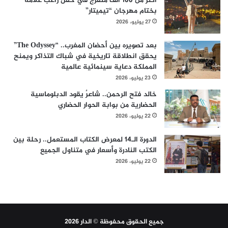
أكثر من 100 ألف متفرج في حفل راغب علامة
بختام مهرجان “تيميتار”
27 يوليو، 2026
بعد تصويره بين أحضان المغرب.. “The Odyssey”
يحقق انطلاقة تاريخية في شباك التذاكر ويمنح
المملكة دعاية سينمائية عالمية
23 يوليو، 2026
خالد فتح الرحمن.. شاعرٌ يقود الدبلوماسية
الحضارية من بوابة الحوار الحضاري
22 يوليو، 2026
الدورة الـ14 لمعرض الكتاب المستعمل.. رحلة بين
الكتب النادرة وأسعار في متناول الجميع
22 يوليو، 2026
جميع الحقوق محفوظة © الدار 2026