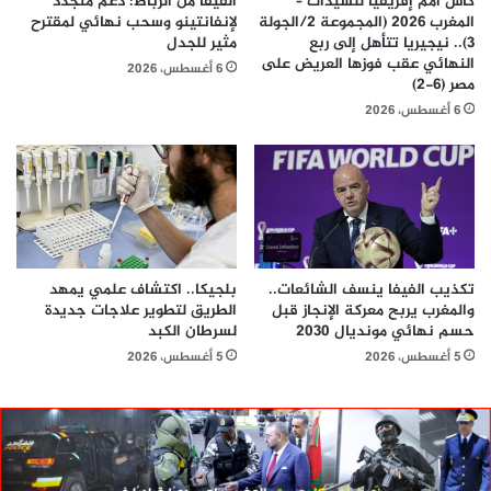
كأس أمم إفريقيا للسيدات –
الفيفا من الرباط: دعم متجدد
المغرب 2026 (المجموعة 2/الجولة
لإنفانتينو وسحب نهائي لمقترح
3).. نيجيريا تتأهل إلى ربع
مثير للجدل
النهائي عقب فوزها العريض على
6 أغسطس، 2026
مصر (6-2)
6 أغسطس، 2026
تكذيب الفيفا ينسف الشائعات..
بلجيكا.. اكتشاف علمي يمهد
والمغرب يربح معركة الإنجاز قبل
الطريق لتطوير علاجات جديدة
حسم نهائي مونديال 2030
لسرطان الكبد
5 أغسطس، 2026
5 أغسطس، 2026