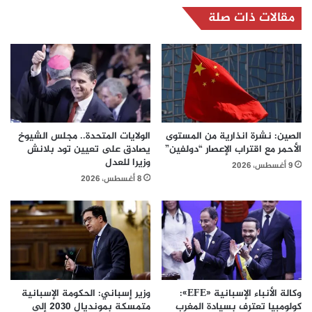
مقالات ذات صلة
الصين: نشرة انذارية من المستوى
الولايات المتحدة.. مجلس الشيوخ
الأحمر مع اقتراب الإعصار “دولفين”
يصادق على تعيين تود بلانش
وزيرا للعدل
9 أغسطس، 2026
8 أغسطس، 2026
وكالة الأنباء الإسبانية «EFE»:
وزير إسباني: الحكومة الإسبانية
كولومبيا تعترف بسيادة المغرب
متمسكة بمونديال 2030 إلى