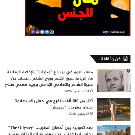
فن وثقافة
مساء اليوم في برنامج “مدارات” بالإذاعة الوطنية
من الرباط: عبق الشعر وروح الشاعر : لمحات من
سيرة الشاعر والاعلامي الإذاعي وجيه فهمي صلاح
4 أغسطس، 2026
أكثر من 100 ألف متفرج في حفل راغب علامة
بختام مهرجان “تيميتار”
27 يوليو، 2026
بعد تصويره بين أحضان المغرب.. “The Odyssey”
يحقق انطلاقة تاريخية في شباك التذاكر ويمنح