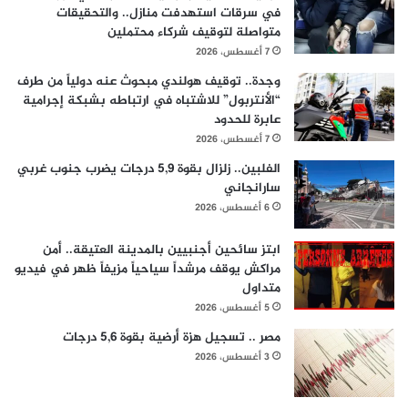
في سرقات استهدفت منازل.. والتحقيقات
متواصلة لتوقيف شركاء محتملين
7 أغسطس، 2026
وجدة.. توقيف هولندي مبحوث عنه دولياً من طرف
“الأنتربول” للاشتباه في ارتباطه بشبكة إجرامية
عابرة للحدود
7 أغسطس، 2026
الفلبين.. زلزال بقوة 5,9 درجات يضرب جنوب غربي
سارانجاني
6 أغسطس، 2026
ابتز سائحين أجنبيين بالمدينة العتيقة.. أمن
مراكش يوقف مرشداً سياحياً مزيفاً ظهر في فيديو
متداول
5 أغسطس، 2026
مصر .. تسجيل هزة أرضية بقوة 5,6 درجات
3 أغسطس، 2026