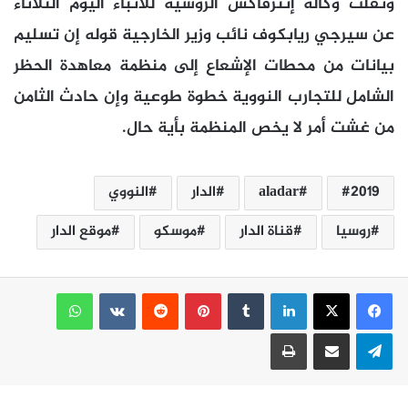
ونقلت وكالة إنترفاكس الروسية للأنباء اليوم الثلاثاء
عن سيرجي ريابكوف نائب وزير الخارجية قوله إن تسليم
بيانات من محطات الإشعاع إلى منظمة معاهدة الحظر
الشامل للتجارب النووية خطوة طوعية وإن حادث الثامن
من
غشت
أمر لا يخص المنظمة بأية حال.
2019
aladar
الدار
النووي
روسيا
قناة الدار
موسكو
موقع الدار
لينكدإن
بينتيريست
واتساب
تيلقرام
مشاركة عبر البريد
طباعة