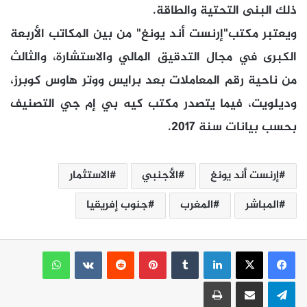
ذلك البنى التحتية والطاقة.
ويعتبر مكتب"إرنست أند يونغ" من بين المكاتب الأربعة
الكبرى في مجال التدقيق المالي والاستشارة، والثالث
من ناحية رقم المعاملات بعد برايس ووتر هاوس كوبرز،
وديلويت، فيما يتصدر مكتب كيه بي إم جي التصنيف
بحسب بيانات سنة 2017.
إرنست أند يونغ
الأجنبي
الاستثمار
المباشر
المغرب
جنوب إفريقيا
لينكدإن
بينتيريست
واتساب
تيلقرام
مشاركة عبر البريد
طباعة