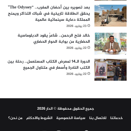
بعد تصويره بين أحضان المغرب.. “The Odyssey”
يحقق انطلاقة تاريخية في شباك التذاكر ويمنح
المملكة دعاية سينمائية عالمية
23 يوليو، 2026
خالد فتح الرحمن.. شاعرٌ يقود الدبلوماسية
الحضارية من بوابة الحوار الحضاري
22 يوليو، 2026
الدورة الـ14 لمعرض الكتاب المستعمل.. رحلة بين
الكتب النادرة وأسعار في متناول الجميع
22 يوليو، 2026
جميع الحقوق محفوظة © الدار 2026
خدماتنا
للاتصال بنا
سياسة الخصوصية
الشروط والاحكام
من نحن؟