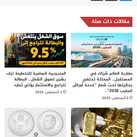
مقالات ذات صلة
مغاربة العالم شركاء في
المندوبية السامية للتخطيط تزف
المستقبل.. المملكة تحتفي
بشرى لسوق الشغل.. البطالة
بجاليتها تحت شعار “خدمة أوراش
تتراجع والاستثمار يؤتي ثماره
المغرب 2030”..
4 أغسطس، 2026
6 أغسطس، 2026