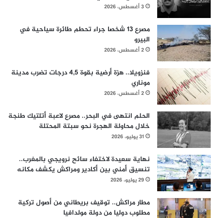
3 أغسطس، 2026
مصرع 13 شخصا جراء تحطم طائرة سياحية في
البيرو
2 أغسطس، 2026
فنزويلا.. هزة أرضية بقوة 4,5 درجات تضرب مدينة
موناري
2 أغسطس، 2026
الحلم انتهى في البحر.. مصرع لاعبة أتلتيك طنجة
خلال محاولة الهجرة نحو سبتة المحتلة
31 يوليو، 2026
نهاية سعيدة لاختفاء سائح نرويجي بالمغرب..
تنسيق أمني بين أكادير ومراكش يكشف مكانه
29 يوليو، 2026
مطار مراكش.. توقيف بريطاني من أصول تركية
مطلوب دوليا من دولة مولدافيا