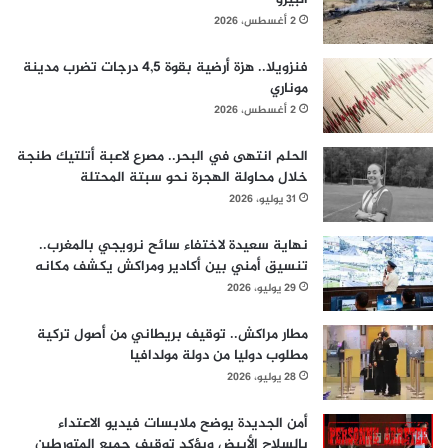
2 أغسطس، 2026
فنزويلا.. هزة أرضية بقوة 4,5 درجات تضرب مدينة
موناري
2 أغسطس، 2026
الحلم انتهى في البحر.. مصرع لاعبة أتلتيك طنجة
خلال محاولة الهجرة نحو سبتة المحتلة
31 يوليو، 2026
نهاية سعيدة لاختفاء سائح نرويجي بالمغرب..
تنسيق أمني بين أكادير ومراكش يكشف مكانه
29 يوليو، 2026
مطار مراكش.. توقيف بريطاني من أصول تركية
مطلوب دوليا من دولة مولدافيا
28 يوليو، 2026
أمن الجديدة يوضح ملابسات فيديو الاعتداء
بالسلاح الأبيض ويؤكد توقيف جميع المتورطين