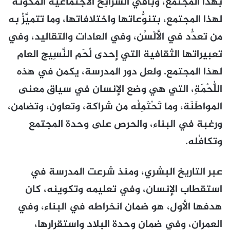
بهذا المجتمع، وباقي الشَّرائِح الاجتماعية المُكوِّنَة
لهذا المجتمع، بتنوُّعاتها واختلافاتها، وما تتميَّزُ به
من تعدُّد في الألْسُن، وفي العادات والتقاليد، وفي
تعبيراتها الثقافية التي إحدى لُحَم النَّسِيج العام
لهذا المجتمع. ولعل دور المدرسة، يكمن في هذه
اللُّحْمَةِ، التي هي وضع الإنسان في سياق معنى
المواطَنَة، وما تَحْتَمِلُه من شراكة، وتعاون، وتضامن،
ورغبة في البناء، والحرص على وحدة المجتمع
وتكافُله.
عبر التاريخ البشري، ومنذ شرعت المدرسة في
استقطاب الإنسان، وفي تعليمه وتكوينه، كان
هدفها الأول، هو ضمان انخراطه في البناء، وفي
العمران، وفي ضمان وحدة البلاد واستقرارها،