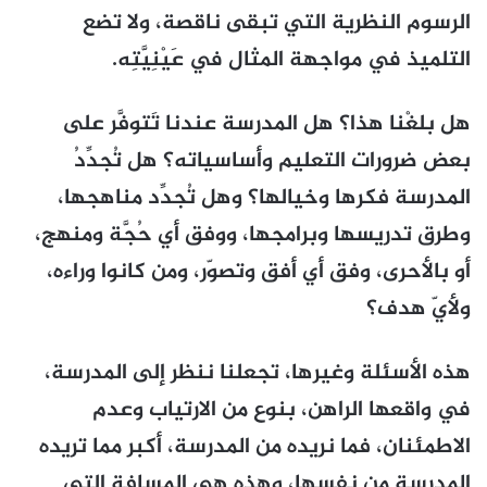
الرسوم النظرية التي تبقى ناقصة، ولا تضع
التلميذ في مواجهة المثال في عَيْنِيَّتِه.
هل بلغْنا هذا؟ هل المدرسة عندنا تَتوفَّر على
بعض ضرورات التعليم وأساسياته؟ هل تُجدِّدُ
المدرسة فكرها وخيالها؟ وهل تُجدِّد مناهجها،
وطرق تدريسها وبرامجها، ووفق أي حُجَّة ومنهج،
أو بالأحرى، وفق أي أفق وتصوّر، ومن كانوا وراءه،
ولأيّ هدف؟
هذه الأسئلة وغيرها، تجعلنا ننظر إلى المدرسة،
في واقعها الراهن، بنوع من الارتياب وعدم
الاطمئنان، فما نريده من المدرسة، أكبر مما تريده
المدرسة من نفسها، وهذه هي المسافة التي