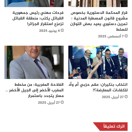
قرار المحكمة الدستورية بخصوص
فرحات مهني رئيس جمهورية
مشروع قانون المسطرة المدنية :
القبائل يكتب: منطقة القبائل
تمرين دستوري يعيد بعض التوازن
تزعزع استقرار الجزائر!
للسلط
4 يونيو، 2025
7 أغسطس، 2025
انتخاب بنكيران: عقم حزبي أم وأد
الفلاحة المغربية: من مخطط
للكفاءات المعارضة؟!
المغرب الأخضر إلى الجيل الأخضر ..
مسار يتجدد باستمرار
27 أبريل، 2025
27 أبريل، 2025
اترك تعليقاً