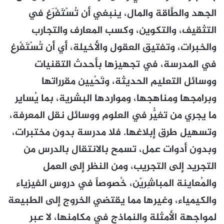
الجهد والطَّاقة والمال، ينبغي أن تُسْتَفْرَغ في
التثقيف، والتكوين، وكسب المعارف والتجارب
والخبرات، وتفتيق العقول والأخيلة، أي أن تُسْتَفْرغ
في المدرسة، في تجهيزها بأحدث التقنيات
ووسائل التعليم الحديثة، وتَحْيين مقرراتها
وبرامجها ومناهجها، ومواردها البشرية، بما يُسايِر
ما يجري من تغيُّر في العلوم ووسائل نقل المعرفة،
وتسهيل طرق إبلاغها. فلا مدرسة بدون مختبرات،
وبدون أدوات عمل، تسمح بالانتقال بالدرس من
التجريد إلى التجريب، ومن النظر إلى العمل
والمُعاينة المباشِريْن، خُصوصاً في دروس الفيزياء
والكيمياء، وغيرها مما يقتضي الخروج إلى الطبيعة
لمواجهة الأمثلة والنماذج في مكامنها، لا عبر