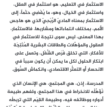
الاستثمار في التعليم، هو استثمار في العقل،
واستثمار في الخيال، وهو، ما يُفْضِي حتْماً، إلى
الاستثمار بمعناه الماديّ الرِّبْحِيّ الذي هو هاجس
الأمم، بمختلف انتماءاتها ومشاربها. فالاستثمار،
بهذا المعنى، ليس سوى نتيجة للاستثمار في
العقول والمؤهِّلات والطاقات البشرية المُنْتِجَة
للأفكار، التي تخلق فُرَص الشُّغْل، وتعمل على
ابتكار الحلول لكل ما يمكن أن يكون سبباً في
الانحسار أو التعتُّر الاقتصادي، وانكماش السُّوق.
المدرسة، إذن، هي المجتمع، هي الإنسان الذي
نُؤَهِّلُه للانخراط في هذا المجتمع، ولفهم طبيعة
أدواره ووظائفه فيه، وطبيعة القِيَم التي تربطُه