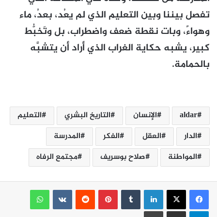
تفصل بيننا وبين التعليم الذي لم يعُد، بعدُ، ماء
وهواءً، وبات نقطة ضعف واضطراب، بل وتَخبُّط
كبير، يشبه حكاية الغراب الذي أراد أن يتشبَّه
بالحمامة.
aldar
الإنسان
التاريخ البشري
التعليم
الدار
العقل
الفكر
المدرسة
المواطنة
صلاح بوسريف
مجتمع الرفاه
لينكدإن
بينتيريست
واتساب
تيلقرام
مشاركة عبر البريد
طباعة