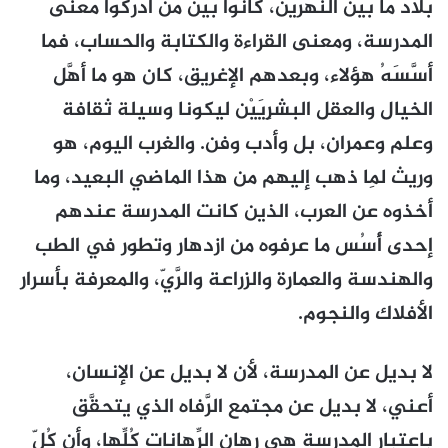
بلاد ما بين النهرين، كانوا بين من أدْركُوا معنى
المدرسة، ومعنى القراءة والكتابة والحساب، فما
أسَّسَهُ هؤلاء، وبعدهم الإغريق، كان هو ما أهَّل
الخيال والعقل البشرِيَيْن ليكونا وسيلة ثقافة
وعلم وعمران، بل وأدب وفن. والغرب اليوم، هو
وريث لِما ذهب إليهم من هذا الماضي البعيد، وما
أخذوه عن العرب، الذين كانت المدرسة عندهم
إحدى أُسُس ما عرفوه من ازدهار وتطور في الطب
والهندسة والعمارة والزراعة والرَّيّ، والمعرفة بأسرار
الأفلاك والنجوم.
لا بديل عن المدرسة، لأن لا بديل عن الإنسان،
أعني، لا بديل عن مجتمع الرَّفاه الذي يتحقَّق
باعتبار المدرسة هي رهان الرِّهانات كُلِّها، وأن كُلّ