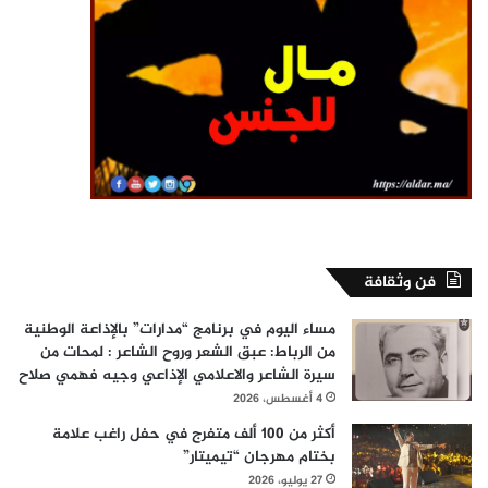
فن وثقافة
مساء اليوم في برنامج “مدارات” بالإذاعة الوطنية
من الرباط: عبق الشعر وروح الشاعر : لمحات من
سيرة الشاعر والاعلامي الإذاعي وجيه فهمي صلاح
4 أغسطس، 2026
أكثر من 100 ألف متفرج في حفل راغب علامة
بختام مهرجان “تيميتار”
27 يوليو، 2026