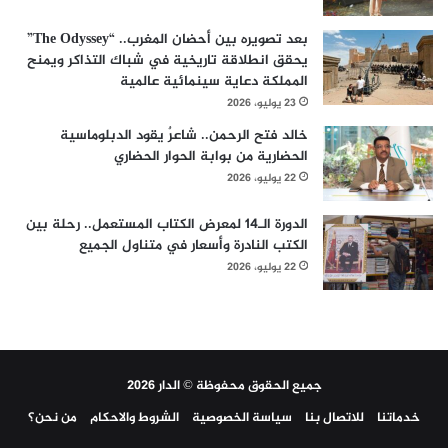
بعد تصويره بين أحضان المغرب.. “The Odyssey”
يحقق انطلاقة تاريخية في شباك التذاكر ويمنح
المملكة دعاية سينمائية عالمية
23 يوليو، 2026
خالد فتح الرحمن.. شاعرٌ يقود الدبلوماسية
الحضارية من بوابة الحوار الحضاري
22 يوليو، 2026
الدورة الـ14 لمعرض الكتاب المستعمل.. رحلة بين
الكتب النادرة وأسعار في متناول الجميع
22 يوليو، 2026
جميع الحقوق محفوظة © الدار 2026
خدماتنا
للاتصال بنا
سياسة الخصوصية
الشروط والاحكام
من نحن؟