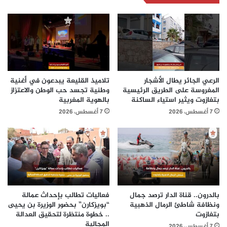
الرعي الجائر يطال الأشجار
تلاميذ القليعة يبدعون في أغنية
المغروسة على الطريق الرئيسية
وطنية تجسد حب الوطن والاعتزاز
بتغازوت ويثير استياء الساكنة
بالهوية المغربية
7 أغسطس، 2026
7 أغسطس، 2026
بالدرون.. قناة الدار ترصد جمال
فعاليات تطالب بإحداث عمالة
ونظافة شاطئ الرمال الذهبية
“بويزكارن” بحضور الوزيرة بن يحيى
بتغازوت
.. خطوة منتظرة لتحقيق العدالة
المجالية
7 أغسطس، 2026