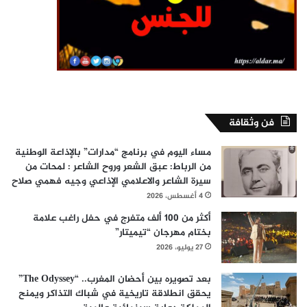
فن وثقافة
مساء اليوم في برنامج “مدارات” بالإذاعة الوطنية
من الرباط: عبق الشعر وروح الشاعر : لمحات من
سيرة الشاعر والاعلامي الإذاعي وجيه فهمي صلاح
4 أغسطس، 2026
أكثر من 100 ألف متفرج في حفل راغب علامة
بختام مهرجان “تيميتار”
27 يوليو، 2026
بعد تصويره بين أحضان المغرب.. “The Odyssey”
يحقق انطلاقة تاريخية في شباك التذاكر ويمنح