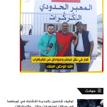
حوادث
توقيف شخصين بالجديدة للاشتباه في تورطهما
في سرقات استهدفت منازل.. والتحقيقات