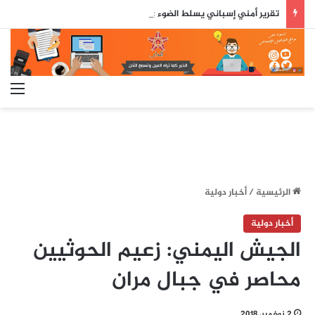
تقرير أمني إسباني يسلط الضوء على دور جزائري في التنسيق الرقمي لأحداث سبتة..
الق
الرئيسية
/
أخبار دولية
أخبار دولية
الجيش اليمني: زعيم الحوثيين
محاصر في جبال مران
2 نوفمبر، 2018