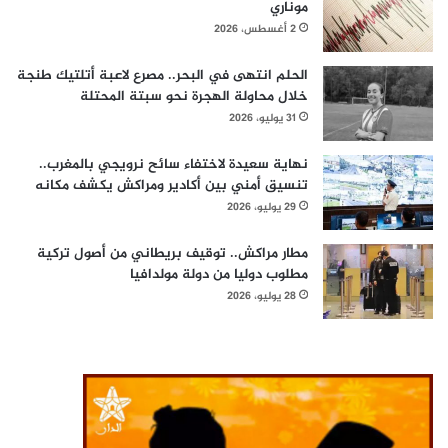
موناري
2 أغسطس، 2026
الحلم انتهى في البحر.. مصرع لاعبة أتلتيك طنجة
خلال محاولة الهجرة نحو سبتة المحتلة
31 يوليو، 2026
نهاية سعيدة لاختفاء سائح نرويجي بالمغرب..
تنسيق أمني بين أكادير ومراكش يكشف مكانه
29 يوليو، 2026
مطار مراكش.. توقيف بريطاني من أصول تركية
مطلوب دوليا من دولة مولدافيا
28 يوليو، 2026