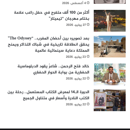
4 أغسطس، 2026
أكثر من 100 ألف متفرج في حفل راغب علامة
بختام مهرجان “تيميتار”
27 يوليو، 2026
بعد تصويره بين أحضان المغرب.. “The Odyssey”
يحقق انطلاقة تاريخية في شباك التذاكر ويمنح
المملكة دعاية سينمائية عالمية
23 يوليو، 2026
خالد فتح الرحمن.. شاعرٌ يقود الدبلوماسية
الحضارية من بوابة الحوار الحضاري
22 يوليو، 2026
الدورة الـ14 لمعرض الكتاب المستعمل.. رحلة بين
الكتب النادرة وأسعار في متناول الجميع
22 يوليو، 2026