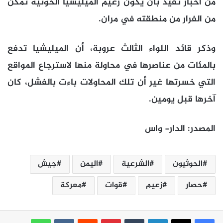
من أخبار تفيد بأن يكون زعيم الميليشيا الحوثية تمكن
من الفرار من منطقته في مران.
وذكر قائد اللواء الثالث عروبة، أن الميليشيا تدفع
بالمئات من عناصرها في محاولة منها لاسترجاع المواقع
التي خسرتها غير أن تلك المحاولات باءت بالفشل، كان
آخرها قبل يومين.
المصدر: الدار- واس
الحوثيون
الشرعية
اليمن
جيش
حصار
زعيم
قوات
معركة
لينكدإن
بينتيريست
واتساب