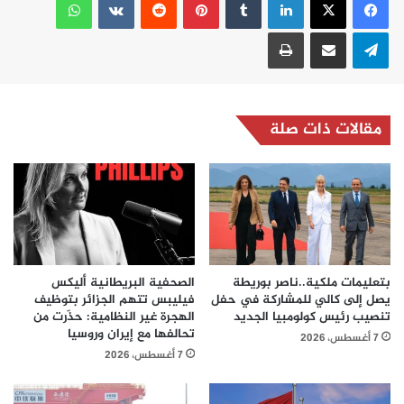
تيلقرام
مشاركة عبر البريد
طباعة
مقالات ذات صلة
بتعليمات ملكية..ناصر بوريطة
الصحفية البريطانية أليكس
يصل إلى كالي للمشاركة في حفل
فيليبس تتهم الجزائر بتوظيف
تنصيب رئيس كولومبيا الجديد
الهجرة غير النظامية: حذّرت من
تحالفها مع إيران وروسيا
7 أغسطس، 2026
7 أغسطس، 2026