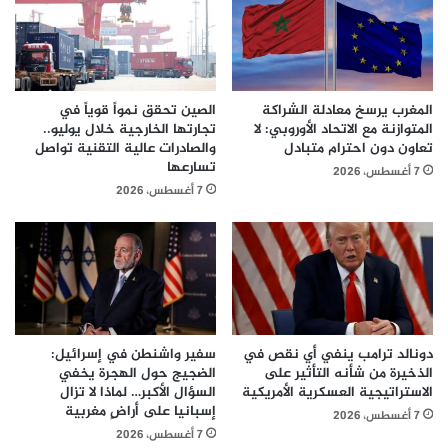
المغرب يرسخ معادلة الشراكة
الصين تحقق نمواً قوياً في
المتوازنة مع الاتحاد الأوروبي: لا
تجارتها الخارجية خلال يوليو..
تعاون دون احترام متبادل
والصادرات عالية التقنية تواصل
تسارعها
7 أغسطس، 2026
7 أغسطس، 2026
دونالد ترامب ينفي أي نقص في
سفير واشنطن في إسرائيل:
الذخيرة من شأنه التأثير على
الضجيج حول الهجرة يخفي
الاستراتيجية العسكرية الأمريكية
السؤال الأكبر… لماذا لا تزال
إسبانيا على أراضٍ مغربية
7 أغسطس، 2026
7 أغسطس، 2026