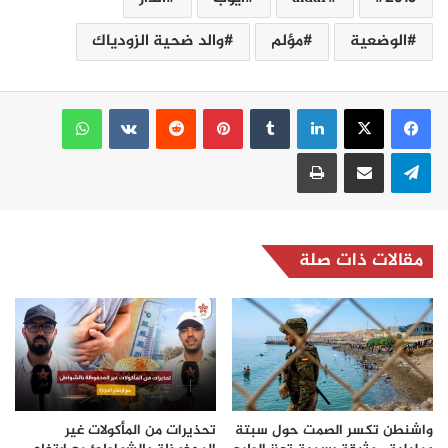
الوضعية
مؤلم
والد ضحية الزودياك
لينكدإن
بينتيريست
واتساب
تيلقرام
مشاركة عبر البريد
طباعة
مقالات ذات صلة
واشنطن تكسر الصمت حول سبتة
تحذيرات من المأكولات غير