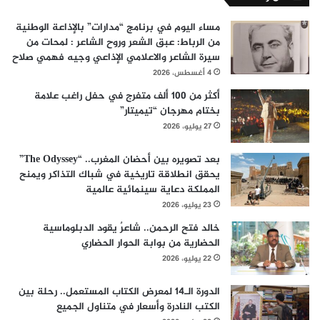
مساء اليوم في برنامج “مدارات” بالإذاعة الوطنية
من الرباط: عبق الشعر وروح الشاعر : لمحات من
سيرة الشاعر والاعلامي الإذاعي وجيه فهمي صلاح
4 أغسطس، 2026
أكثر من 100 ألف متفرج في حفل راغب علامة
بختام مهرجان “تيميتار”
27 يوليو، 2026
بعد تصويره بين أحضان المغرب.. “The Odyssey”
يحقق انطلاقة تاريخية في شباك التذاكر ويمنح
المملكة دعاية سينمائية عالمية
23 يوليو، 2026
خالد فتح الرحمن.. شاعرٌ يقود الدبلوماسية
الحضارية من بوابة الحوار الحضاري
22 يوليو، 2026
الدورة الـ14 لمعرض الكتاب المستعمل.. رحلة بين
الكتب النادرة وأسعار في متناول الجميع