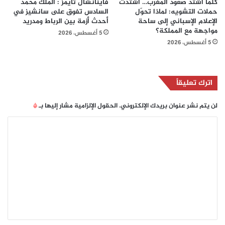
كلما اشتد صعود المغرب… اشتدت
فاينانشال تايمز : الملك محمد
حملات التشويه: لماذا تحوّل
السادس تفوق على سانشيز في
الإعلام الإسباني إلى ساحة
أحدث أزمة بين الرباط ومدريد
مواجهة مع المملكة؟
5 أغسطس، 2026
5 أغسطس، 2026
اترك تعليقاً
لن يتم نشر عنوان بريدك الإلكتروني.
الحقول الإلزامية مشار إليها بـ
*
ا
ل
ت
ع
ل
ي
ق