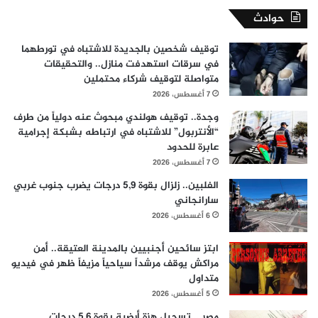
حوادث
توقيف شخصين بالجديدة للاشتباه في تورطهما
في سرقات استهدفت منازل.. والتحقيقات
متواصلة لتوقيف شركاء محتملين
7 أغسطس، 2026
وجدة.. توقيف هولندي مبحوث عنه دولياً من طرف
“الأنتربول” للاشتباه في ارتباطه بشبكة إجرامية
عابرة للحدود
7 أغسطس، 2026
الفلبين.. زلزال بقوة 5,9 درجات يضرب جنوب غربي
سارانجاني
6 أغسطس، 2026
ابتز سائحين أجنبيين بالمدينة العتيقة.. أمن
مراكش يوقف مرشداً سياحياً مزيفاً ظهر في فيديو
متداول
5 أغسطس، 2026
مصر .. تسجيل هزة أرضية بقوة 5,6 درجات