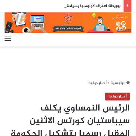
بوريطة: اعتراف كولومبيا بسيادة المغرب على صحرائه «قرار تاريخي»…
الق
الرئيسية
/
أخبار دولية
أخبار دولية
الرئيس النمساوي يكلف
سيباستيان كورتس الاثنين
المقبل رسميا بتشكيل الحكومة