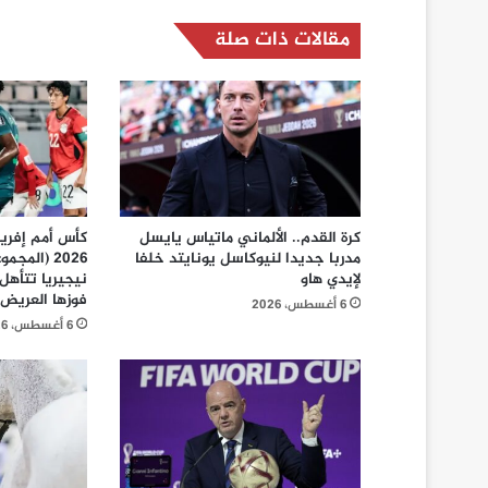
مقالات ذات صلة
كرة القدم.. الألماني ماتياس يايسل
كأس أمم إفريق
مدربا جديدا لنيوكاسل يونايتد خلفا
لإيدي هاو
نيجيريا تتأهل
فوزها العريض عل
6 أغسطس، 2026
6 أغسطس، 2026