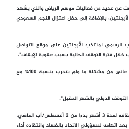
فت عن عديد من فعاليات موسم الرياض والذي يشهد
الأرجنتين، بالإضافة إلى حفل اعتزال النجم السعودي
 الرسمي لمنتخب الأرجنتين على موقع التواصل
 خلال فترة التوقف الحالية بسبب عقوبة الإيقاف".
وأضاف: "وفيما يخص سيرخيو أجويرو فقد عانى من مشكلة ما ولم يتدرب بنسبة 100% مع
لتوقف الدولي بالشهر المقبل".
ويعود ميسي للمشاركة مع "التانجو" بعد إيقافه لمدة 3 أشهر بدءا من 2 أغسطس/آب الماضي،
بعد اتهامه لمسؤولي الاتحاد بالفساد وانتقاده أداء