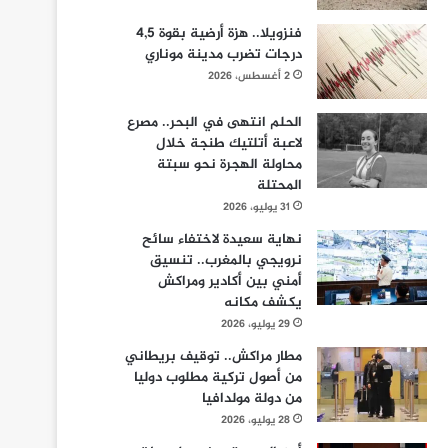
فنزويلا.. هزة أرضية بقوة 4,5
درجات تضرب مدينة موناري
2 أغسطس، 2026
الحلم انتهى في البحر.. مصرع
لاعبة أتلتيك طنجة خلال
محاولة الهجرة نحو سبتة
المحتلة
31 يوليو، 2026
نهاية سعيدة لاختفاء سائح
نرويجي بالمغرب.. تنسيق
أمني بين أكادير ومراكش
يكشف مكانه
29 يوليو، 2026
مطار مراكش.. توقيف بريطاني
من أصول تركية مطلوب دوليا
من دولة مولدافيا
28 يوليو، 2026