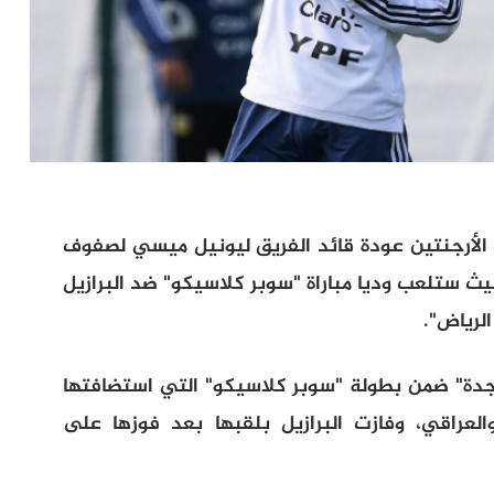
 الأرجنتين عودة قائد الفريق ليونيل ميسي لصفوف
حيث ستلعب وديا مباراة "سوبر كلاسيكو" ضد البرازيل
لرياض".
"جدة" ضمن بطولة "سوبر كلاسيكو" التي استضافتها
لعراقي، وفازت البرازيل بلقبها بعد فوزها على