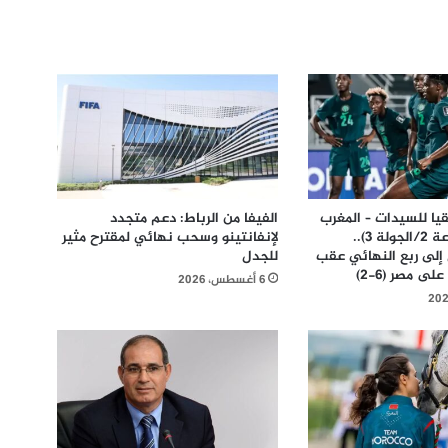
يا للسيدات – المغرب
الفيفا من الرباط: دعم متجدد
2026 (المجموعة 2/الجولة 3)..
لإنفانتينو وسحب نهائي لمقترح مثير
 إلى ربع النهائي عقب
للجدل
ى مصر (6-2)
6 أغسطس، 2026