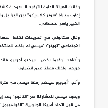
وكانت الهيئة العامة للترفيه السعودية كش
إقامة مباراة "سوبر كلاسيكو" بين البرازيل و
الكبير ياسر القحطاني.
وقال سكالوني في تصريحات نقلها الحساب
الاجتماعي "تويتر": "ميسي لم ينضم للمنتخب
فريقه، ولذلك فضلنا عدم انضمامه".
وأتم: "أجويرو سينضم رفقة ميسي في فترة ا
من قبل اتحاد أمريكا الجنوبية "الكونميبول" 