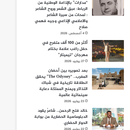
“مدارات” بالإذاعة الوطنية من
الرباط: عبق الشعر وروح الشاعر
: لمحات من سيرة الشاعر
والاعلامي الإذاعي وجيه فهمي
صلاح
4 أغسطس، 2026
أكثر من 100 ألف متفرج في
حفل راغب علامة بختام
مهرجان “تيميتار”
27 يوليو، 2026
بعد تصويره بين أحضان
المغرب.. “The Odyssey” يحقق
انطلاقة تاريخية في شباك
التذاكر ويمنح المملكة دعاية
سينمائية عالمية
23 يوليو، 2026
خالد فتح الرحمن.. شاعرٌ يقود
الدبلوماسية الحضارية من بوابة
الحوار الحضاري
22 يوليو، 2026