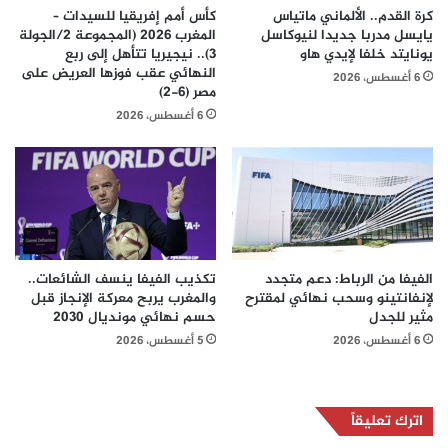
كرة القدم.. الألماني ماتياس
كأس أمم إفريقيا للسيدات –
يايسل مدربا جديدا لنيوكاسل
المغرب 2026 (المجموعة 2/الجولة
يونايتد خلفا لإيدي هاو
3).. نيجيريا تتأهل إلى ربع
النهائي عقب فوزها العريض على
6 أغسطس، 2026
مصر (6-2)
6 أغسطس، 2026
الفيفا من الرباط: دعم متجدد
تكذيب الفيفا ينسف الشائعات..
لإنفانتينو وسحب نهائي لمقترح
والمغرب يربح معركة الإنجاز قبل
مثير للجدل
حسم نهائي مونديال 2030
6 أغسطس، 2026
5 أغسطس، 2026
اترك تعليقاً