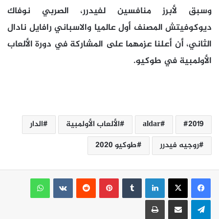
وسبق لأبرز منافسين لفيدرر، الصربي نوفاك
ديوكوفيتش المصنف أول عالميا والاسباني رافايل نادال
الثاني، أن أعلنا عزمهما على المشاركة في دورة الألعاب
الأولمبية في طوكيو.
2019
aldar
الألعاب الأولمبية
الدار
روجيه فيدرر
طوكيو 2020
لينكدإن
بينتيريست
واتساب
تيلقرام
مشاركة عبر البريد
طباعة