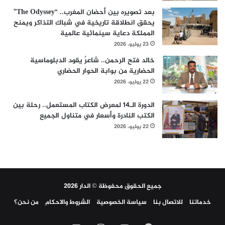
بعد تصويره بين أحضان المغرب.. “The Odyssey”
يحقق انطلاقة تاريخية في شباك التذاكر ويمنح
المملكة دعاية سينمائية عالمية
23 يوليو، 2026
خالد فتح الرحمن.. شاعرٌ يقود الدبلوماسية
الحضارية من بوابة الحوار الحضاري
22 يوليو، 2026
الدورة الـ14 لمعرض الكتاب المستعمل.. رحلة بين
الكتب النادرة وأسعار في متناول الجميع
22 يوليو، 2026
جميع الحقوق محفوظة © الدار 2026
خدماتنا
للاتصال بنا
سياسة الخصوصية
الشروط والاحكام
من نحن؟