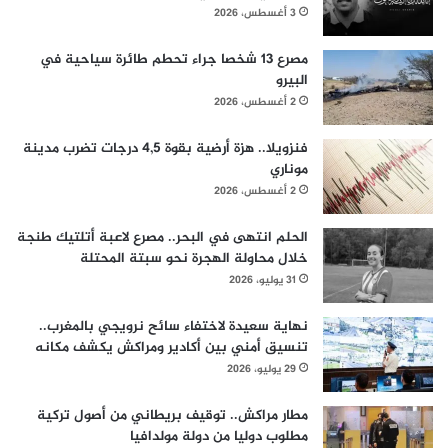
3 أغسطس، 2026
مصرع 13 شخصا جراء تحطم طائرة سياحية في
البيرو
2 أغسطس، 2026
فنزويلا.. هزة أرضية بقوة 4,5 درجات تضرب مدينة
موناري
2 أغسطس، 2026
الحلم انتهى في البحر.. مصرع لاعبة أتلتيك طنجة
خلال محاولة الهجرة نحو سبتة المحتلة
31 يوليو، 2026
نهاية سعيدة لاختفاء سائح نرويجي بالمغرب..
تنسيق أمني بين أكادير ومراكش يكشف مكانه
29 يوليو، 2026
مطار مراكش.. توقيف بريطاني من أصول تركية
مطلوب دوليا من دولة مولدافيا