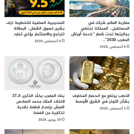
مغاربة العالم شركاء في
المندوبية السامية للتخطيط تزف
المستقبل.. المملكة تحتفي
بشرى لسوق الشغل.. البطالة
بجاليتها تحت شعار “خدمة أوراش
تتراجع والاستثمار يؤتي ثماره
المغرب 2030”..
4 أغسطس، 2026
6 أغسطس، 2026
الذهب يرتفع مع انحسار المخاوف
بنك المغرب يخلّد الذكرى الـ27
بشأن التوتر في الشرق الأوسط
لاعتلاء الملك محمد السادس
العرش بإصدار قطعة نقدية
3 أغسطس، 2026
تذكارية من الفضة
29 يوليو، 2026