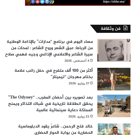
فن وثقافة
مساء اليوم في برنامج “مدارات” بالإذاعة الوطنية
من الرباط: عبق الشعر وروح الشاعر : لمحات من
سيرة الشاعر والاعلامي الإذاعي وجيه فهمي صلاح
4 أغسطس، 2026
أكثر من 100 ألف متفرج في حفل راغب علامة
بختام مهرجان “تيميتار”
27 يوليو، 2026
بعد تصويره بين أحضان المغرب.. “The Odyssey”
يحقق انطلاقة تاريخية في شباك التذاكر ويمنح
المملكة دعاية سينمائية عالمية
23 يوليو، 2026
خالد فتح الرحمن.. شاعرٌ يقود الدبلوماسية
الحضارية من بوابة الحوار الحضاري