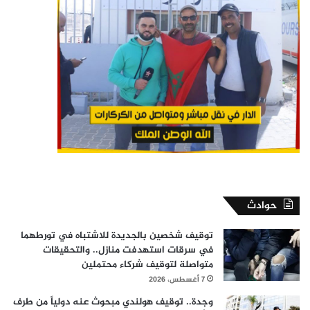
حوادث
توقيف شخصين بالجديدة للاشتباه في تورطهما
في سرقات استهدفت منازل.. والتحقيقات
متواصلة لتوقيف شركاء محتملين
7 أغسطس، 2026
وجدة.. توقيف هولندي مبحوث عنه دولياً من طرف