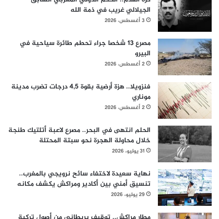
الجيلالي غريب في ذمة الله
3 أغسطس، 2026
مصرع 13 شخصا جراء تحطم طائرة سياحية في
البيرو
2 أغسطس، 2026
فنزويلا.. هزة أرضية بقوة 4,5 درجات تضرب مدينة
موناري
2 أغسطس، 2026
الحلم انتهى في البحر.. مصرع لاعبة أتلتيك طنجة
خلال محاولة الهجرة نحو سبتة المحتلة
31 يوليو، 2026
نهاية سعيدة لاختفاء سائح نرويجي بالمغرب..
تنسيق أمني بين أكادير ومراكش يكشف مكانه
29 يوليو، 2026
مطار مراكش.. توقيف بريطاني من أصول تركية