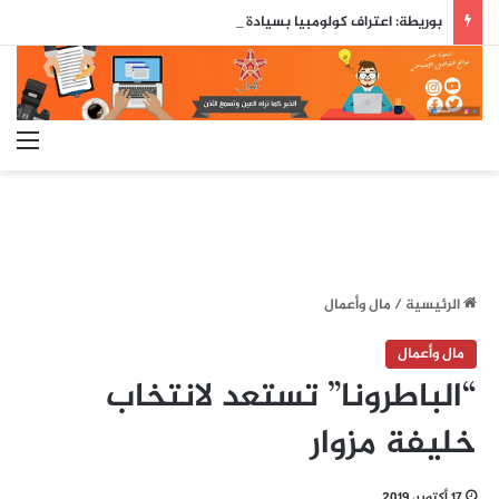
بوريطة: اعتراف كولومبيا بسيادة المغرب على صحرائه «قرار تاريخي»…
الق
الرئيسية
/
مال وأعمال
مال وأعمال
“الباطرونا” تستعد لانتخاب
خليفة مزوار
17 أكتوبر، 2019