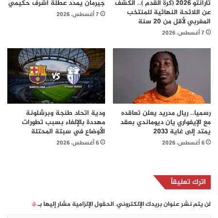
تارانتو 2026 (كرة القدم ).. الكشف
جيرمان يمدّد عطلة أشرف حكيمي
عن اللائحة النهائية للمنتخب
7 أغسطس، 2026
المغربي لأقل من 20 سنة
7 أغسطس، 2026
رسميا.. ريال مدريد يعلن تعاقده
ودية اتحاد طنجة وبرشلونة
مع الإيفواري يان ديوماندي بعقد
مهددة بالإلغاء بسبب تطورات
يمتد إلى غاية 2033
الأوضاع في سبتة المحتلة
6 أغسطس، 2026
6 أغسطس، 2026
اترك تعليقاً
لن يتم نشر عنوان بريدك الإلكتروني.
الحقول الإلزامية مشار إليها بـ
*