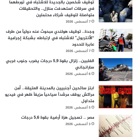
توقيف شخصين بالجديدة للاشتباه في تورطهما
في سرقات استهدفت منازل.. والتحقيقات
متواصلة لتوقيف شركاء محتملين
7 أغسطس، 2026
وجدة.. توقيف هولندي مبحوث عنه دولياً من طرف
“الأنتربول” للاشتباه في ارتباطه بشبكة إجرامية
عابرة للحدود
7 أغسطس، 2026
الفلبين.. زلزال بقوة 5,9 درجات يضرب جنوب غربي
سارانجاني
6 أغسطس، 2026
ابتز سائحين أجنبيين بالمدينة العتيقة.. أمن
مراكش يوقف مرشداً سياحياً مزيفاً ظهر في فيديو
متداول
5 أغسطس، 2026
مصر .. تسجيل هزة أرضية بقوة 5,6 درجات
3 أغسطس، 2026