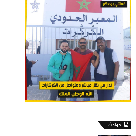
حوادث