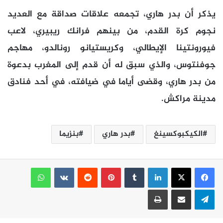
يذكر أن بدر هاري، تجمعه علاقات صداقة مع العديد
نجوم كرة القدم، من بينهم فرانك ريبيري، لاعب
فيورونتينا الإيطالي، وكريستيانو رونالدو، مهاجم
جوفنتوس، والذي سبق له أن قدم إلى المغرب بدعوة
من بدر هاري، وقضى أياما في ضيافته، في أحد فنادق
مدينة مراكش.
الكيكبوكسينغ
بدر هاري
بنزيما
لينكدإن
بينتيريست
واتساب
تيلقرام
مشاركة عبر البريد
طباعة