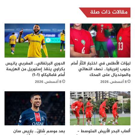
مقالات ذات صلة
لبؤات الأطلس في اختبار الثأر أمام
الدوري البرتغالي.. المغربي يانيس
جنوب إفريقيا.. نصف النهائي
بكراوي ينقذ إستوريل من الهزيمة
والمونديال على المحك
أمام فاماليكاو (1-1)
8 أغسطس، 2026
8 أغسطس، 2026
ألعاب البحر الأبيض المتوسط –
بعد موسم شاقّ.. باريس سان