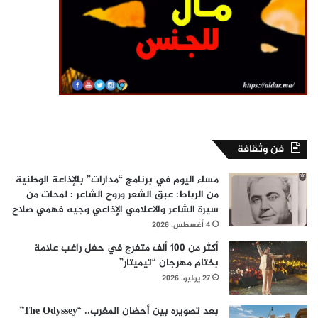
فن وثقافة
مساء اليوم في برنامج “مدارات” بالإذاعة الوطنية
من الرباط: عبق الشعر وروح الشاعر : لمحات من
سيرة الشاعر والاعلامي الإذاعي وجيه فهمي صلاح
4 أغسطس، 2026
أكثر من 100 ألف متفرج في حفل راغب علامة
بختام مهرجان “تيميتار”
27 يوليو، 2026
بعد تصويره بين أحضان المغرب.. “The Odyssey”