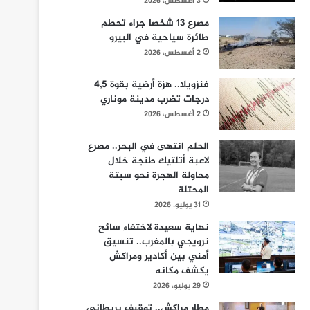
3 أغسطس، 2026
مصرع 13 شخصا جراء تحطم
طائرة سياحية في البيرو
2 أغسطس، 2026
فنزويلا.. هزة أرضية بقوة 4,5
درجات تضرب مدينة موناري
2 أغسطس، 2026
الحلم انتهى في البحر.. مصرع
لاعبة أتلتيك طنجة خلال
محاولة الهجرة نحو سبتة
المحتلة
31 يوليو، 2026
نهاية سعيدة لاختفاء سائح
نرويجي بالمغرب.. تنسيق
أمني بين أكادير ومراكش
يكشف مكانه
29 يوليو، 2026
مطار مراكش.. توقيف بريطاني