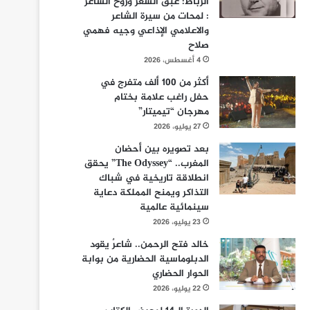
الرباط: عبق الشعر وروح الشاعر
: لمحات من سيرة الشاعر
والاعلامي الإذاعي وجيه فهمي
صلاح
4 أغسطس، 2026
أكثر من 100 ألف متفرج في
حفل راغب علامة بختام
مهرجان “تيميتار”
27 يوليو، 2026
بعد تصويره بين أحضان
المغرب.. “The Odyssey” يحقق
انطلاقة تاريخية في شباك
التذاكر ويمنح المملكة دعاية
سينمائية عالمية
23 يوليو، 2026
خالد فتح الرحمن.. شاعرٌ يقود
الدبلوماسية الحضارية من بوابة
الحوار الحضاري
22 يوليو، 2026