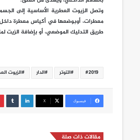
بالسلام الداخلي، ويهدئ من القلق.
وتصل الزيوت العطرية الأساسية إلى الجسم 
معطرات، أوبوضعها في أكياس معطرة داخل خز
طريق التدليك الموضعي، أو بإضافة الزيت لما
2019
التوتر
الدار
الزيوت الع
لينكدإن
فيسبوك
‫X
مقالات ذات صلة