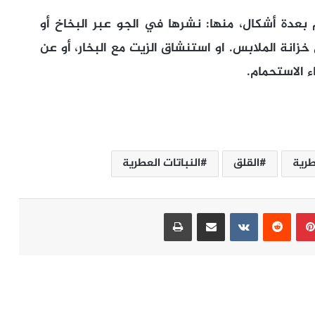
بعدة أشكال، منها: نشرها في الجو عبر البخاخ أو
انة الملابس. او استنشاق الزيت مع البخار، أو عن
ء الاستحمام.
طرية
القلق
النباتات العطرية
بينتيريست
مشاركة عبر البريد
طباعة