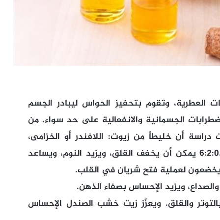
ات العطرية، وتقوم بتحفيز الحواس ليبادر الجسم
طرابات الجسمانية والانفعالية على حد سواء. من
 دراسة أن خليطاً من زيوت: اللافندر أو الخزامى،
والبابونج الروماني، وزهر البرتقال بمعدل 6:2:0.5 يمكن أن يخفف القلق، ويزيد النوم، ويساعد
يخضعون لعملية فتح شريان في القلب.
والصداع، ويزيد الإحساس بصفاء الذهن.
بالتوتر والقلق. ويعزّز زيت خشب الصندل الإحساس