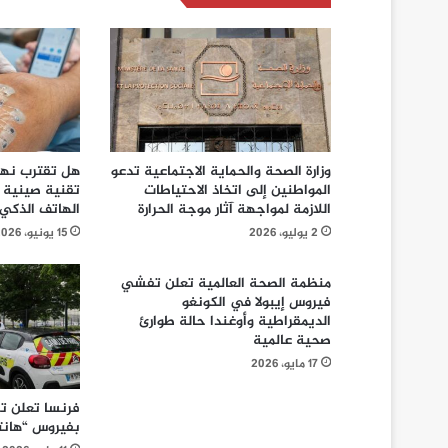
وزارة الصحة والحماية الاجتماعية تدعو
هل تقترب نهاي
المواطنين إلى اتخاذ الاحتياطات
تقنية صينية ج
اللازمة لمواجهة آثار موجة الحرارة
الهاتف الذكي!
2 يوليو، 2026
15 يونيو، 2026
منظمة الصحة العالمية تعلن تفشي
فيروس إيبولا في الكونغو
الديمقراطية وأوغندا حالة طوارئ
صحية عالمية
17 مايو، 2026
فرنسا تعلن ت
بفيروس “هانتا