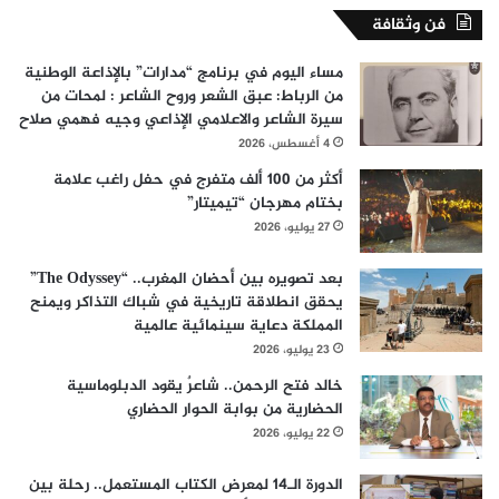
فن وثقافة
مساء اليوم في برنامج “مدارات” بالإذاعة الوطنية
من الرباط: عبق الشعر وروح الشاعر : لمحات من
سيرة الشاعر والاعلامي الإذاعي وجيه فهمي صلاح
4 أغسطس، 2026
أكثر من 100 ألف متفرج في حفل راغب علامة
بختام مهرجان “تيميتار”
27 يوليو، 2026
بعد تصويره بين أحضان المغرب.. “The Odyssey”
يحقق انطلاقة تاريخية في شباك التذاكر ويمنح
المملكة دعاية سينمائية عالمية
23 يوليو، 2026
خالد فتح الرحمن.. شاعرٌ يقود الدبلوماسية
الحضارية من بوابة الحوار الحضاري
22 يوليو، 2026
الدورة الـ14 لمعرض الكتاب المستعمل.. رحلة بين