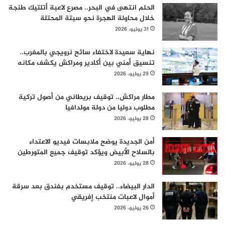
الحلم انتهى في البحر.. مصرع لاعبة أتلتيك طنجة
خلال محاولة الهجرة نحو سبتة المحتلة
31 يوليو، 2026
نهاية سعيدة لاختفاء سائح نرويجي بالمغرب..
تنسيق أمني بين أكادير ومراكش يكشف مكانه
29 يوليو، 2026
مطار مراكش.. توقيف بريطاني من أصول تركية
مطلوب دوليا من دولة مولدافيا
28 يوليو، 2026
أمن الجديدة يوضح ملابسات فيديو الاعتداء
بالسلاح الأبيض ويؤكد توقيف جميع المتورطين
28 يوليو، 2026
الدار البيضاء.. توقيف مستخدم بفندق بعد سرقة
أموال لاعبات منتخب إفريقي
26 يوليو، 2026