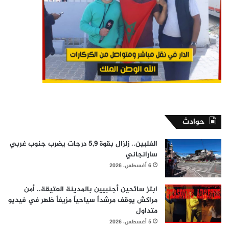
حوادث
الفلبين.. زلزال بقوة 5,9 درجات يضرب جنوب غربي
سارانجاني
6 أغسطس، 2026
ابتز سائحين أجنبيين بالمدينة العتيقة.. أمن
مراكش يوقف مرشداً سياحياً مزيفاً ظهر في فيديو
متداول
5 أغسطس، 2026