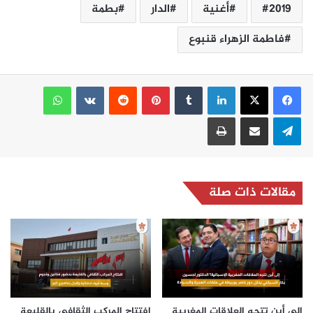
2019
أغنية
الدار
بطمة
فاطمة الزهراء قنبوع
لينكدإن
بينتيريست
واتساب
تيلقرام
مشاركة عبر البريد
طباعة
مقالات ذات صلة
إلى أين تتجه العلاقات المغربية
افتتاح المركب الثقافي بالقليعة