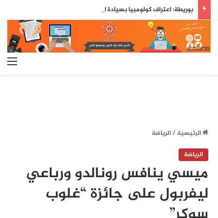
بوريطة: اعتراف كولومبيا بسيادة المغرب على صحرائه «قرار تاريخي»…
الق
الرئيسية
/
الرياضة
الرياضة
ميسي ينافس رونالدو ورباعي
ليفربول على جائزة “غلوب
سوكر”