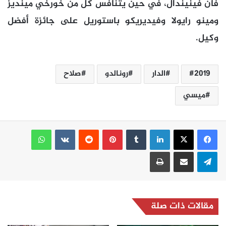
فان فينيندال، في حين يتنافس كل من خورخي مينديز
ومينو رايولا وفيديريكو باستوريل على جائزة أفضل
وكيل.
2019
الدار
رونالدو
صلاح
ميسي
لينكدإن
بينتيريست
واتساب
تيلقرام
مشاركة عبر البريد
طباعة
مقالات ذات صلة