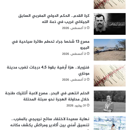
كرة القدم.. الحكم الدولي المغربي السابق
الجيلالي غريب في ذمة الله
3 أغسطس، 2026
مصرع 13 شخصا جراء تحطم طائرة سياحية في
البيرو
2 أغسطس، 2026
فنزويلا.. هزة أرضية بقوة 4,5 درجات تضرب مدينة
موناري
2 أغسطس، 2026
الحلم انتهى في البحر.. مصرع لاعبة أتلتيك طنجة
خلال محاولة الهجرة نحو سبتة المحتلة
31 يوليو، 2026
نهاية سعيدة لاختفاء سائح نرويجي بالمغرب..
تنسيق أمني بين أكادير ومراكش يكشف مكانه