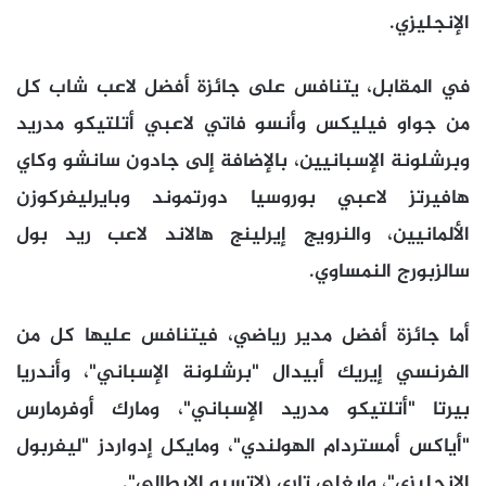
الإنجليزي.
في المقابل، يتنافس على جائزة أفضل لاعب شاب كل
من جواو فيليكس وأنسو فاتي لاعبي أتلتيكو مدريد
وبرشلونة الإسبانيين، بالإضافة إلى جادون سانشو وكاي
هافيرتز لاعبي بوروسيا دورتموند وبايرليفركوزن
الألمانيين، والنرويج إيرلينج هالاند لاعب ريد بول
سالزبورج النمساوي.
أما جائزة أفضل مدير رياضي، فيتنافس عليها كل من
الفرنسي إيريك أبيدال "برشلونة الإسباني"، وأندريا
بيرتا "أتلتيكو مدريد الإسباني"، ومارك أوفرمارس
"أياكس أمستردام الهولندي"، ومايكل إدواردز "ليفربول
الإنجليزي"، وإيغلي تاري (لاتسيو الإيطالي".