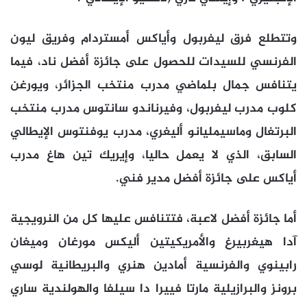
وتتطلع فرق ليفربول وأياكس أمستردام وفريق ليون
الفرنسي للسيدات للحصول على جائزة أفضل ناد، فيما
يتنافس جمال بلماضي مدرب منتخب الجزائر، ويورغن
كلوب مدرب ليفربول، وفيرناندو سانتوس مدرب منتخب
البرتغال وماسيمليانو أليغري، مدرب يوفنتوس الإيطالي
السابق، الذي لا يعمل حاليا، وإيريك تين هاغ مدرب
أياكس على جائزة أفضل مدير فني.
أما جائزة أفضل لاعبة، فتتنافس عليها كل من النرويجية
آدا هيغربيرغ والأمريكيتين أليكس مورغان وميغان
رابينوي والفرنسية أمادين هنري والبريطانية لوسي
برونز والبرازيلية مارتا فييرا دا سيلفا والهولندية ساري