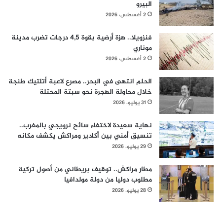
البيرو
2 أغسطس، 2026
فنزويلا.. هزة أرضية بقوة 4,5 درجات تضرب مدينة
موناري
2 أغسطس، 2026
الحلم انتهى في البحر.. مصرع لاعبة أتلتيك طنجة
خلال محاولة الهجرة نحو سبتة المحتلة
31 يوليو، 2026
نهاية سعيدة لاختفاء سائح نرويجي بالمغرب..
تنسيق أمني بين أكادير ومراكش يكشف مكانه
29 يوليو، 2026
مطار مراكش.. توقيف بريطاني من أصول تركية
مطلوب دوليا من دولة مولدافيا
28 يوليو، 2026