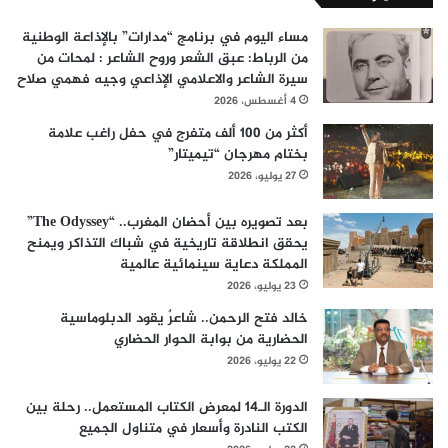
مساء اليوم في برنامج “مدارات” بالإذاعة الوطنية
من الرباط: عبق الشعر وروح الشاعر : لمحات من
سيرة الشاعر والاعلامي الإذاعي وجيه فهمي صلاح
4 أغسطس، 2026
أكثر من 100 ألف متفرج في حفل راغب علامة
بختام مهرجان “تيميتار”
27 يوليو، 2026
بعد تصويره بين أحضان المغرب.. “The Odyssey”
يحقق انطلاقة تاريخية في شباك التذاكر ويمنح
المملكة دعاية سينمائية عالمية
23 يوليو، 2026
خالد فتح الرحمن.. شاعرٌ يقود الدبلوماسية
الحضارية من بوابة الحوار الحضاري
22 يوليو، 2026
الدورة الـ14 لمعرض الكتاب المستعمل.. رحلة بين
الكتب النادرة وأسعار في متناول الجميع