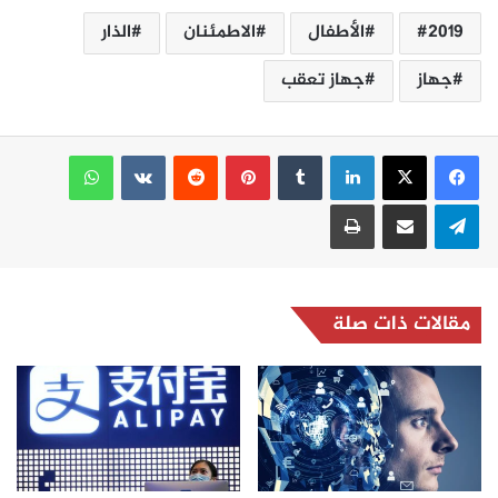
2019
الأطفال
الاطمئنان
الذار
جهاز
جهاز تعقب
لينكدإن
بينتيريست
واتساب
تيلقرام
مشاركة عبر البريد
طباعة
مقالات ذات صلة