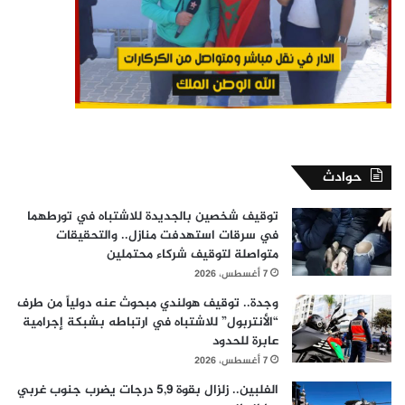
حوادث
توقيف شخصين بالجديدة للاشتباه في تورطهما
في سرقات استهدفت منازل.. والتحقيقات
متواصلة لتوقيف شركاء محتملين
7 أغسطس، 2026
وجدة.. توقيف هولندي مبحوث عنه دولياً من طرف
“الأنتربول” للاشتباه في ارتباطه بشبكة إجرامية
عابرة للحدود
7 أغسطس، 2026
الفلبين.. زلزال بقوة 5,9 درجات يضرب جنوب غربي