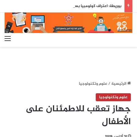
بوريطة: اعتراف كولومبيا بسيادة المغرب على صحرائه «قرار تاريخي»…
الق
الرئيسية
/
علوم وتكنولوجيا
علوم وتكنولوجيا
جهاز تعقب للاطمئنان على
الأطفال
31 أكتوبر، 2019