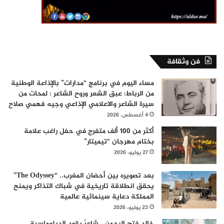
فن وثقافة
مساء اليوم في برنامج “مدارات” بالإذاعة الوطنية
من الرباط: عبق الشعر وروح الشاعر : لمحات من
سيرة الشاعر والاعلامي الإذاعي وجيه فهمي صلاح
4 أغسطس، 2026
أكثر من 100 ألف متفرج في حفل راغب علامة
بختام مهرجان “تيميتار”
27 يوليو، 2026
بعد تصويره بين أحضان المغرب.. “The Odyssey”
يحقق انطلاقة تاريخية في شباك التذاكر ويمنح
المملكة دعاية سينمائية عالمية
23 يوليو، 2026
خالد فتح الرحمن.. شاعرٌ يقود الدبلوماسية