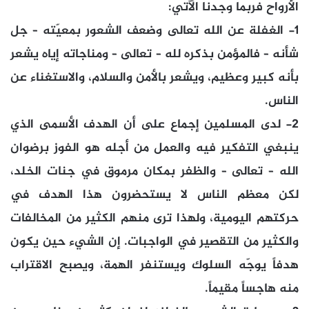
الأرواح فربما وجدنا الآتي:
1- الغفلة عن الله تعالى وضعف الشعور بمعيّته – جل
شأنه – فالمؤمن بذكره لله – تعالى – ومناجاته إياه يشعر
بأنه كبير وعظيم، ويشعر بالأمن والسلام، والاستغناء عن
الناس.
2- لدى المسلمين إجماع على أن الهدف الأسمى الذي
ينبغي التفكير فيه والعمل من أجله هو الفوز برضوان
الله – تعالى – والظفر بمكان مرموق في جنات الخلد،
لكن معظم الناس لا يستحضرون هذا الهدف في
حركتهم اليومية، ولهذا ترى منهم الكثير من المخالفات
والكثير من التقصير في الواجبات. إن الشيء حين يكون
هدفاً يوجّه السلوك ويستنفر الهمة، ويصبح الاقتراب
منه هاجساً مقيماً.