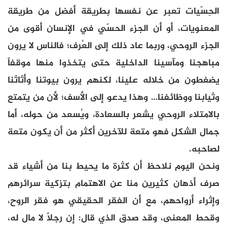
الحِسّيات تعبر عن نفسها بطريقة أفضل من طريقة
المعنويات، أو أن الجزء الحسّي في الإنسان أقوى من
الجزء الروحي، وربما عاد ذلك إلى العُرف؛ فالناس لا يرون
مباهجنا ومآسينا الداخلية حتى يتخذوا منها موقفاً
يضغطون من خلاله علينا، لكنهم يرون بيوتنا وأثاثنا
وثيابنا ووظائفنا… وهذا يدعو إلى الأسف؛ لأن من يتمتع
بالامتلاء الروحي يشعر بالسعادة، ويُسعد من حوله، أما
جمال الشكل فهو متعة للآخرين أكثر من أن يكون متعة
لصاحبه.
ونحن اليوم نلاحظ أن كثرة ما يحيط بنا من أشياء قد
صرف أذهان كثيرين منا عن الاهتمام بتزكية سرائرهم
وإثراء أرواحهم، مع أن الفقر الحقيقي هو فقر الروح،
وقحط المعنى، وقد صدق الذي قال: إن رجلاً لا مال له،