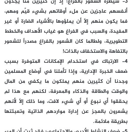
3- سيطرة الشعور بالفراغ؛ إذ إن كثيرين منا يجدون
أنفسهم عاجزين عن ملء أوقاتهم بشيء قيِّم ومهم،
فما يكون منهم إلاّ أن يملؤوها بالأشياء الضارة أو غير
المفيدة، والسبب في الفراغ هو غياب الأهداف والخطط
التطويرية، ولطالما كان الشعور بالفراغ مصدراً للشعور
بالتفاهة والاستخفاف بالذات!
4- الارتباك في استخدام الإمكانات المتوفرة بسبب
ضعف الخبرة الإدارية، وإذا تأملنا في أوضاع المسلمين
وجدنا أن كثيرين منهم يملكون ما يكفي من المال
والوقت والطاقة والذكاء والمعرفة، لكنهم مع هذا لم
يحققوا أي نبوغ أو أي شيء لافت، وما ذلك إلاّ لأنهم
يشعرون بالعجز عن إدارة مواردهم الذاتية وتعبئتها
بطريقة ملائمة.
5- ضعف النشاط الأدبي والاجتماعي؛ فقد ثبت أن المرء