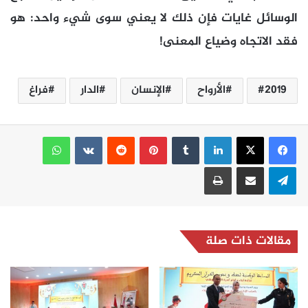
الوسائل غايات فإن ذلك لا يعني سوى شيء واحد: هو
فقد الاتجاه وضياع المعنى!
2019
الأرواح
الإنسان
الدار
فراغ
لينكدإن
بينتيريست
واتساب
تيلقرام
مشاركة عبر البريد
طباعة
مقالات ذات صلة