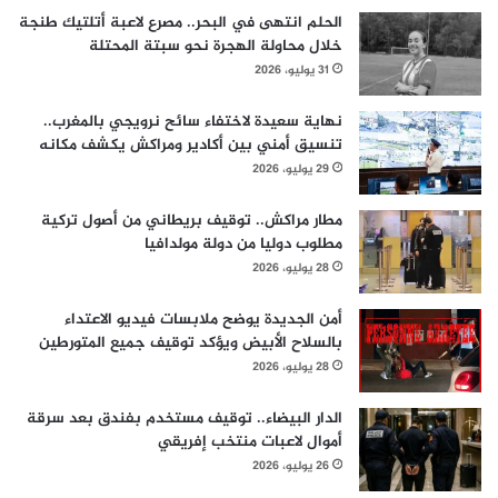
الحلم انتهى في البحر.. مصرع لاعبة أتلتيك طنجة
خلال محاولة الهجرة نحو سبتة المحتلة
31 يوليو، 2026
نهاية سعيدة لاختفاء سائح نرويجي بالمغرب..
تنسيق أمني بين أكادير ومراكش يكشف مكانه
29 يوليو، 2026
مطار مراكش.. توقيف بريطاني من أصول تركية
مطلوب دوليا من دولة مولدافيا
28 يوليو، 2026
أمن الجديدة يوضح ملابسات فيديو الاعتداء
بالسلاح الأبيض ويؤكد توقيف جميع المتورطين
28 يوليو، 2026
الدار البيضاء.. توقيف مستخدم بفندق بعد سرقة
أموال لاعبات منتخب إفريقي
26 يوليو، 2026