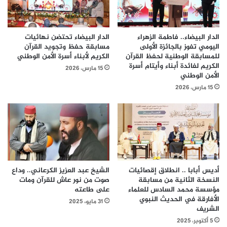
الدار البيضاء.. فاطمة الزهراء
الدار البيضاء تحتضن نهائيات
اليومي تفوز بالجائزة الأولى
مسابقة حفظ وتجويد القرآن
للمسابقة الوطنية لحفظ القرآن
الكريم لأبناء أسرة الأمن الوطني
الكريم لفائدة أبناء وأيتام أسرة
15 مارس، 2026
الأمن الوطني
15 مارس، 2026
أديس أبابا .. انطلاق إقصائيات
الشيخ عبد العزيز الكرعاني.. وداع
النسخة الثانية من مسابقة
صوت من نور عاش للقرآن ومات
مؤسسة محمد السادس للعلماء
على طاعته
الأفارقة في الحديث النبوي
31 مايو، 2025
الشريف
5 أكتوبر، 2025