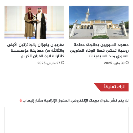
مسجد السوريين بطنجة: معلمة
مغربيان يفوزان بالجائزتين الأولى
روحية تحكي قصة الوفاء المغربي
والثالثة من مسابقة مؤسسسة
السوري منذ السبعينات
كاتارا لتلاوة القرآن الكريم
30 مايو، 2025
27 مارس، 2025
اترك تعليقاً
لن يتم نشر عنوان بريدك الإلكتروني.
الحقول الإلزامية مشار إليها بـ
*
ا
ل
ت