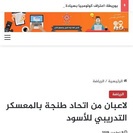
بوريطة: اعتراف كولومبيا بسيادة المغرب على صحرائه «قرار تاريخي»…
الق
الرئيسية
/
الرياضة
الرياضة
لاعبان من اتحاد طنجة بالمعسكر
التدريبي للأسود‎
9 نوفمبر، 2019