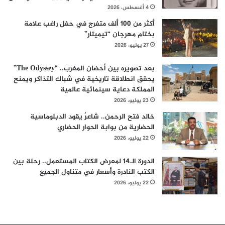
4 أغسطس، 2026
أكثر من 100 ألف متفرج في حفل راغب علامة
بختام مهرجان “تيميتار”
27 يوليو، 2026
بعد تصويره بين أحضان المغرب.. “The Odyssey”
يحقق انطلاقة تاريخية في شباك التذاكر ويمنح
المملكة دعاية سينمائية عالمية
23 يوليو، 2026
خالد فتح الرحمن.. شاعرٌ يقود الدبلوماسية
الحضارية من بوابة الحوار الحضاري
22 يوليو، 2026
الدورة الـ14 لمعرض الكتاب المستعمل.. رحلة بين
الكتب النادرة وأسعار في متناول الجميع
22 يوليو، 2026