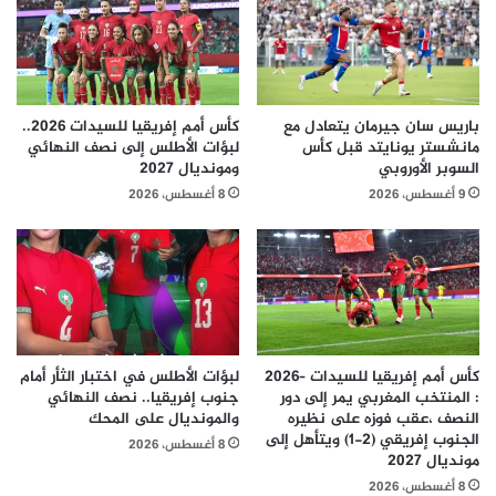
باريس سان جيرمان يتعادل مع
كأس أمم إفريقيا للسيدات 2026..
مانشستر يونايتد قبل كأس
لبؤات الأطلس إلى نصف النهائي
السوبر الأوروبي
ومونديال 2027
9 أغسطس، 2026
8 أغسطس، 2026
كأس أمم إفريقيا للسيدات –2026
لبؤات الأطلس في اختبار الثأر أمام
: المنتخب المغربي يمر إلى دور
جنوب إفريقيا.. نصف النهائي
النصف ،عقب فوزه على نظيره
والمونديال على المحك
الجنوب إفريقي (2-1) ويتأهل إلى
8 أغسطس، 2026
مونديال 2027
8 أغسطس، 2026