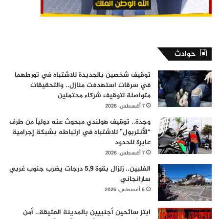
حوادث
توقيف شخصين بالجديدة للاشتباه في تورطهما
في سرقات استهدفت منازل.. والتحقيقات
متواصلة لتوقيف شركاء محتملين
7 أغسطس، 2026
وجدة.. توقيف هولندي مبحوث عنه دولياً من طرف
“الأنتربول” للاشتباه في ارتباطه بشبكة إجرامية
عابرة للحدود
7 أغسطس، 2026
الفلبين.. زلزال بقوة 5,9 درجات يضرب جنوب غربي
سارانجاني
6 أغسطس، 2026
ابتز سائحين أجنبيين بالمدينة العتيقة.. أمن