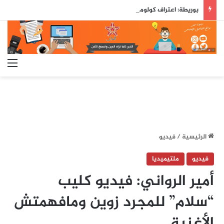
بوريطة: اعتراف كولومبيا بسيادة المغرب على صحرائه «قرار تاريخي»…
الق
الرئيسية
/
فيديو
فيديو
ملتيميديا
أمير الرواني: فيديو كليب
“سلام” للمجرد زوين ومافهمتش
الأغنية