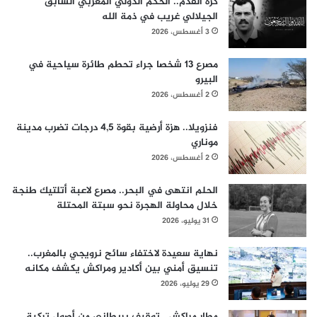
كرة القدم.. الحكم الدولي المغربي السابق
الجيلالي غريب في ذمة الله
3 أغسطس، 2026
مصرع 13 شخصا جراء تحطم طائرة سياحية في
البيرو
2 أغسطس، 2026
فنزويلا.. هزة أرضية بقوة 4,5 درجات تضرب مدينة
موناري
2 أغسطس، 2026
الحلم انتهى في البحر.. مصرع لاعبة أتلتيك طنجة
خلال محاولة الهجرة نحو سبتة المحتلة
31 يوليو، 2026
نهاية سعيدة لاختفاء سائح نرويجي بالمغرب..
تنسيق أمني بين أكادير ومراكش يكشف مكانه
29 يوليو، 2026
مطار مراكش.. توقيف بريطاني من أصول تركية