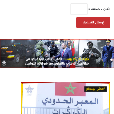
اثنان × خمسة =