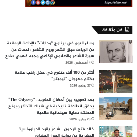
فن وثقافة
مساء اليوم في برنامج “مدارات” بالإذاعة الوطنية
من الرباط: عبق الشعر وروح الشاعر : لمحات من
سيرة الشاعر والاعلامي الإذاعي وجيه فهمي صلاح
4 أغسطس، 2026
أكثر من 100 ألف متفرج في حفل راغب علامة
بختام مهرجان “تيميتار”
27 يوليو، 2026
بعد تصويره بين أحضان المغرب.. “The Odyssey”
يحقق انطلاقة تاريخية في شباك التذاكر ويمنح
المملكة دعاية سينمائية عالمية
23 يوليو، 2026
خالد فتح الرحمن.. شاعرٌ يقود الدبلوماسية
الحضارية من بوابة الحوار الحضاري