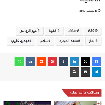
17 نوفمبر، 2019
2019
aldar
أغنية
أمير الرواني
الدار
سعد المجرد
سلام
فيديو كليب
لينكدإن
بينتيريست
واتساب
تيلقرام
مشاركة عبر البريد
طباعة
مقالات ذات صلة