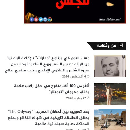
فن وثقافة
مساء اليوم في برنامج “مدارات” بالإذاعة الوطنية
من الرباط: عبق الشعر وروح الشاعر : لمحات من
سيرة الشاعر والاعلامي الإذاعي وجيه فهمي صلاح
4 أغسطس، 2026
أكثر من 100 ألف متفرج في حفل راغب علامة
بختام مهرجان “تيميتار”
27 يوليو، 2026
بعد تصويره بين أحضان المغرب.. “The Odyssey”
يحقق انطلاقة تاريخية في شباك التذاكر ويمنح
المملكة دعاية سينمائية عالمية