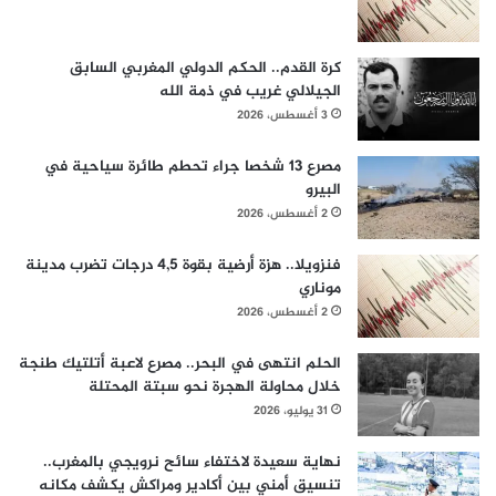
كرة القدم.. الحكم الدولي المغربي السابق
الجيلالي غريب في ذمة الله
3 أغسطس، 2026
مصرع 13 شخصا جراء تحطم طائرة سياحية في
البيرو
2 أغسطس، 2026
فنزويلا.. هزة أرضية بقوة 4,5 درجات تضرب مدينة
موناري
2 أغسطس، 2026
الحلم انتهى في البحر.. مصرع لاعبة أتلتيك طنجة
خلال محاولة الهجرة نحو سبتة المحتلة
31 يوليو، 2026
نهاية سعيدة لاختفاء سائح نرويجي بالمغرب..
تنسيق أمني بين أكادير ومراكش يكشف مكانه