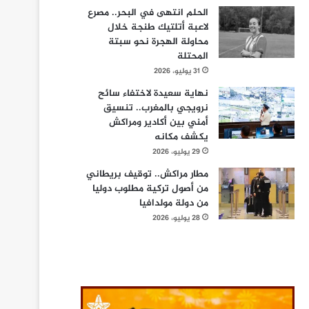
الحلم انتهى في البحر.. مصرع
لاعبة أتلتيك طنجة خلال
محاولة الهجرة نحو سبتة
المحتلة
31 يوليو، 2026
نهاية سعيدة لاختفاء سائح
نرويجي بالمغرب.. تنسيق
أمني بين أكادير ومراكش
يكشف مكانه
29 يوليو، 2026
مطار مراكش.. توقيف بريطاني
من أصول تركية مطلوب دوليا
من دولة مولدافيا
28 يوليو، 2026