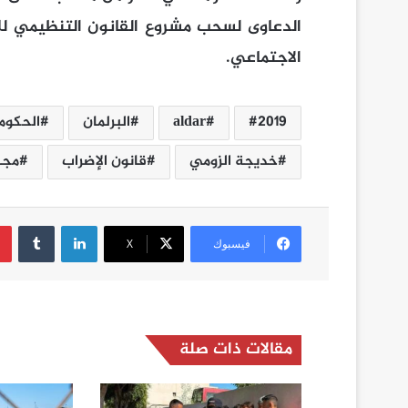
الدعاوى لسحب مشروع القانون التنظيمي للإ
الاجتماعي.
2019
aldar
البرلمان
الحكوم
خديجة الزومي
قانون الإضراب
مجل
لينكدإن
فيسبوك
‫X
مقالات ذات صلة