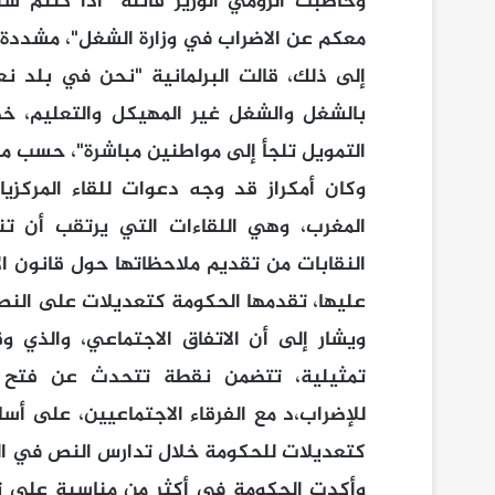
وخاطبت الزومي الوزير قائلة "اذا كنتم 
معكم عن الاضراب في وزارة الشغل"، مشددة ع
إلى ذلك، قالت البرلمانية "نحن في بلد ن
بالشغل والشغل غير المهيكل والتعليم، خ
التمويل تلجأ إلى مواطنين مباشرة"، حسب ما
وكان أمكراز قد وجه دعوات للقاء المركزيات 
المغرب، وهي اللقاءات التي يرتقب أن تنط
النقابات من تقديم ملاحظاتها حول قانون 
عليها، تقدمها الحكومة كتعديلات على النص
ويشار إلى أن الاتفاق الاجتماعي، والذي وق
تمثيلية، تتضمن نقطة تتحدث عن فتح ا
للإضراب،د مع الفرقاء الاجتماعيين، على أ
كتعديلات للحكومة خلال تدارس النص في الب
وأكدت الحكومة في أكثر من مناسبة على تمس