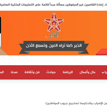
ط الضوء على دور جزائري في التنسيق الرقمي لأحداث سبتة..
ا
مال وأعمال
الرياضة
حوادث
فن وثقافة
صحة
الم
ون الإضراب..والحكومة تستبيح جيوب المواطنين!