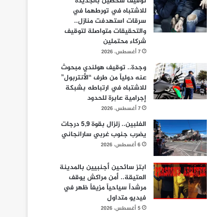
توقيف شخصين بالجديدة
للاشتباه في تورطهما في
سرقات استهدفت منازل..
والتحقيقات متواصلة لتوقيف
شركاء محتملين
7 أغسطس، 2026
وجدة.. توقيف هولندي مبحوث
عنه دولياً من طرف “الأنتربول”
للاشتباه في ارتباطه بشبكة
إجرامية عابرة للحدود
7 أغسطس، 2026
الفلبين.. زلزال بقوة 5,9 درجات
يضرب جنوب غربي سارانجاني
6 أغسطس، 2026
ابتز سائحين أجنبيين بالمدينة
العتيقة.. أمن مراكش يوقف
مرشداً سياحياً مزيفاً ظهر في
فيديو متداول
5 أغسطس، 2026