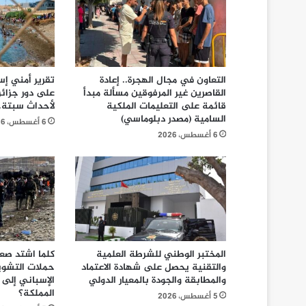
التعاون في مجال الهجرة.. إعادة
تقرير أمني إ
القاصرين غير المرفوقين مسألة مبدأ
على دور جزائ
قائمة على التعليمات الملكية
لأحداث سبتة..
السامية (مصدر دبلوماسي)
6 أغسطس، 2026
6 أغسطس، 2026
المختبر الوطني للشرطة العلمية
كلما اشتد صع
والتقنية يحصل على شهادة الاعتماد
حملات التشويه:
والمطابقة والجودة بالمعيار الدولي
الإسباني إلى
المملكة؟
5 أغسطس، 2026