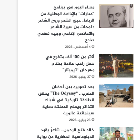
مساء اليوم في برنامج
“مدارات” بالإذاعة الوطنية من
الرباط: عبق الشعر وروح الشاعر
: لمحات من سيرة الشاعر
والاعلامي الإذاعي وجيه فهمي
صلاح
4 أغسطس، 2026
أكثر من 100 ألف متفرج في
حفل راغب علامة بختام
مهرجان “تيميتار”
27 يوليو، 2026
بعد تصويره بين أحضان
المغرب.. “The Odyssey” يحقق
انطلاقة تاريخية في شباك
التذاكر ويمنح المملكة دعاية
سينمائية عالمية
23 يوليو، 2026
خالد فتح الرحمن.. شاعرٌ يقود
الدبلوماسية الحضارية من بوابة