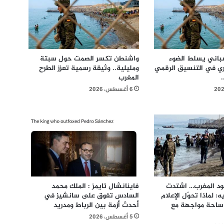
سباني يسلط الضوء
واشنطن تكسر الصمت حول سبتة
ري في التنسيق الرقمي
ومليلية.. وثيقة رسمية تعزز الطرح
المغرب
6 أغسطس، 2026
ود المغرب… اشتدت
فاينانشال تايمز : الملك محمد
 لماذا تحوّل الإعلام
السادس تفوق على سانشيز في
 ساحة مواجهة مع
أحدث أزمة بين الرباط ومدريد
5 أغسطس، 2026