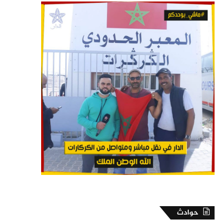
حوادث