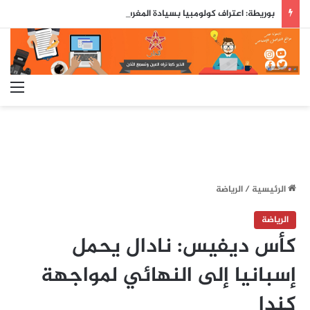
بوريطة: اعتراف كولومبيا بسيادة المغرب على صحرائه «قرار تاريخي»…
الق
الرئيسية
/
الرياضة
الرياضة
كأس ديفيس: نادال يحمل
إسبانيا إلى النهائي لمواجهة
كندا