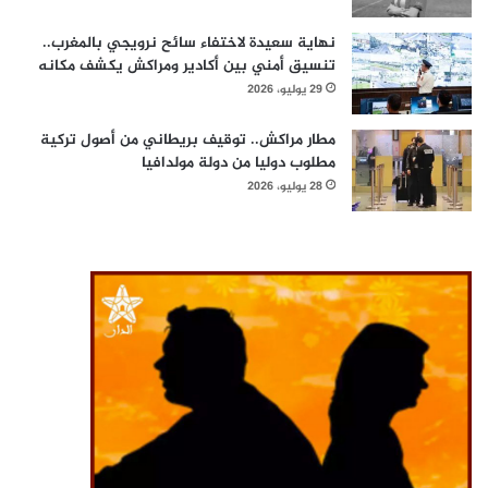
نهاية سعيدة لاختفاء سائح نرويجي بالمغرب..
تنسيق أمني بين أكادير ومراكش يكشف مكانه
29 يوليو، 2026
مطار مراكش.. توقيف بريطاني من أصول تركية
مطلوب دوليا من دولة مولدافيا
28 يوليو، 2026