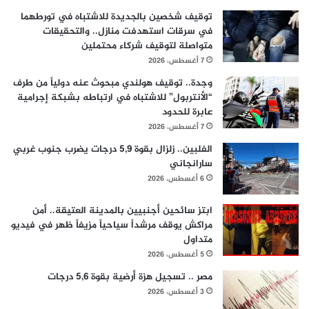
توقيف شخصين بالجديدة للاشتباه في تورطهما
في سرقات استهدفت منازل.. والتحقيقات
متواصلة لتوقيف شركاء محتملين
7 أغسطس، 2026
وجدة.. توقيف هولندي مبحوث عنه دولياً من طرف
“الأنتربول” للاشتباه في ارتباطه بشبكة إجرامية
عابرة للحدود
7 أغسطس، 2026
الفلبين.. زلزال بقوة 5,9 درجات يضرب جنوب غربي
سارانجاني
6 أغسطس، 2026
ابتز سائحين أجنبيين بالمدينة العتيقة.. أمن
مراكش يوقف مرشداً سياحياً مزيفاً ظهر في فيديو
متداول
5 أغسطس، 2026
مصر .. تسجيل هزة أرضية بقوة 5,6 درجات
3 أغسطس، 2026