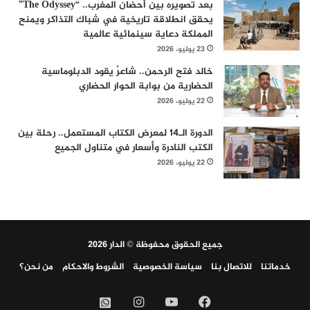
بعد تصويره بين أحضان المغرب.. “The Odyssey”
يحقق انطلاقة تاريخية في شباك التذاكر ويمنح
المملكة دعاية سينمائية عالمية
23 يوليو، 2026
خالد فتح الرحمن.. شاعرٌ يقود الدبلوماسية
الحضارية من بوابة الحوار الحضاري
22 يوليو، 2026
الدورة الـ14 لمعرض الكتاب المستعمل.. رحلة بين
الكتب النادرة وأسعار في متناول الجميع
22 يوليو، 2026
جميع الحقوق محفوظة © الدار 2026
خدماتنا
للاتصال بنا
سياسة الخصوصية
الشروط والاحكام
من نحن؟
فيسبوك
‫YouTube
انستقرام
واتساب