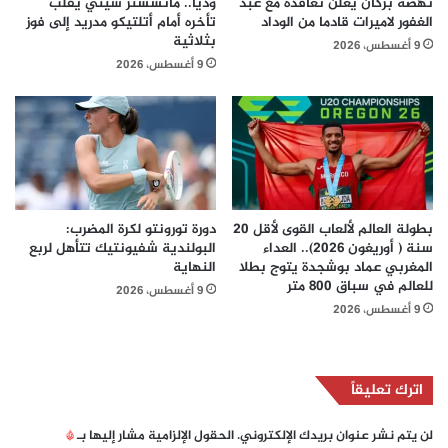
نهضة بركان يعلن تعاقده مع عبد
وديا.. مانشستر سيتي يقلب
الغفور لاميرات قادما من الوداد
تأخره أمام أتلتيكو مدريد إلى فوز
بثلاثية
9 أغسطس، 2026
9 أغسطس، 2026
بطولة العالم لألعاب القوى لأقل 20
دورة تورونتو لكرة المضرب:
سنة ( أوريغون 2026).. العداء
البولندية شفيونتيك تتأهل لربع
المغربي عماد بوشجدة يتوج بطلا
النهاية
للعالم في سباق 800 متر
9 أغسطس، 2026
9 أغسطس، 2026
اترك تعليقاً
لن يتم نشر عنوان بريدك الإلكتروني.
الحقول الإلزامية مشار إليها بـ
*