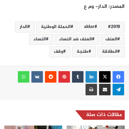
المصدر: الدار- وم ع
2019
aldar
الحملة الوطنية
الدار
العنف
العنف ضد النساء
النساء
انطلاقة
طنجة
وقف
لينكدإن
بينتيريست
واتساب
تيلقرام
مشاركة عبر البريد
طباعة
مقالات ذات صلة