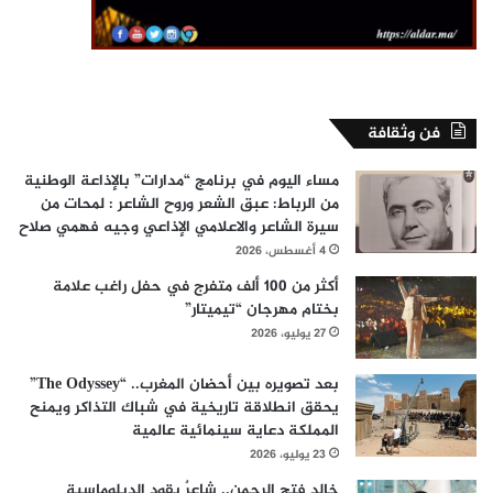
فن وثقافة
مساء اليوم في برنامج “مدارات” بالإذاعة الوطنية
من الرباط: عبق الشعر وروح الشاعر : لمحات من
سيرة الشاعر والاعلامي الإذاعي وجيه فهمي صلاح
4 أغسطس، 2026
أكثر من 100 ألف متفرج في حفل راغب علامة
بختام مهرجان “تيميتار”
27 يوليو، 2026
بعد تصويره بين أحضان المغرب.. “The Odyssey”
يحقق انطلاقة تاريخية في شباك التذاكر ويمنح
المملكة دعاية سينمائية عالمية
23 يوليو، 2026
خالد فتح الرحمن.. شاعرٌ يقود الدبلوماسية