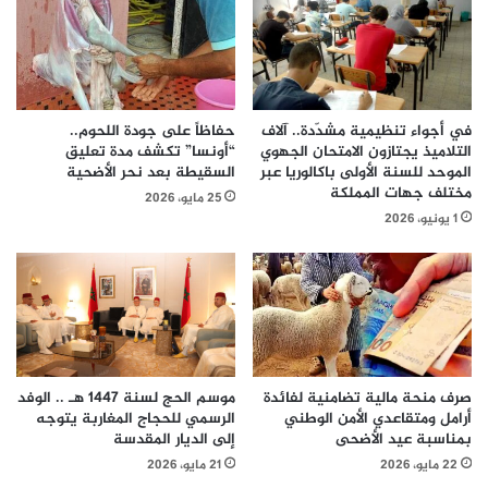
في أجواء تنظيمية مشدّدة.. آلاف
حفاظاً على جودة اللحوم..
التلاميذ يجتازون الامتحان الجهوي
“أونسا” تكشف مدة تعليق
الموحد للسنة الأولى باكالوريا عبر
السقيطة بعد نحر الأضحية
مختلف جهات المملكة
25 مايو، 2026
1 يونيو، 2026
صرف منحة مالية تضامنية لفائدة
موسم الحج لسنة 1447 هـ .. الوفد
أرامل ومتقاعدي الأمن الوطني
الرسمي للحجاج المغاربة يتوجه
بمناسبة عيد الأضحى
إلى الديار المقدسة
22 مايو، 2026
21 مايو، 2026