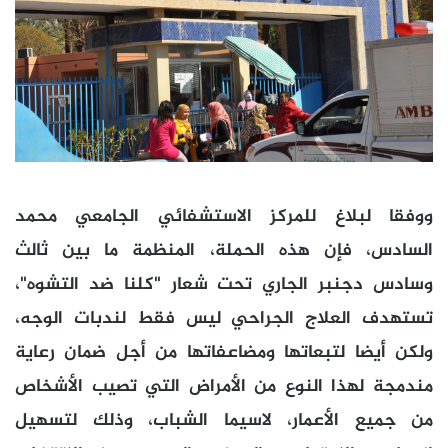
ووفقا لبلاغ للمركز الاستشفائي الجامعي محمد
السادس، فإن هذه الحملة، المنظمة ما بين ثالث
وسادس دجنبر الجاري تحت شعار "كلنا ضد التشوه"،
تستهدف العلاج الجراحي ليس فقط لندبات الوجه،
ولكن أيضا لتبعاتها ومضاعفاتها من أجل ضمان رعاية
مندمجة لهذا النوع من الأمراض التي تصيب الأشخاص
من جميع الأعمار، لاسيما الشباب، وذلك لتسهيل