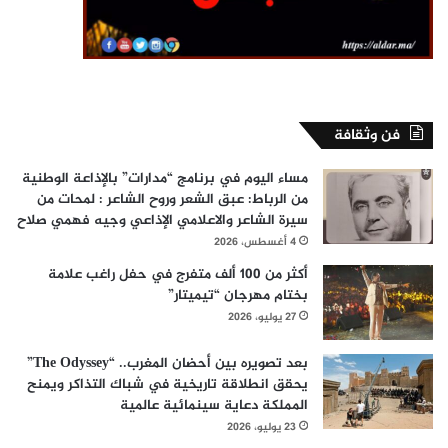
فن وثقافة
مساء اليوم في برنامج “مدارات” بالإذاعة الوطنية
من الرباط: عبق الشعر وروح الشاعر : لمحات من
سيرة الشاعر والاعلامي الإذاعي وجيه فهمي صلاح
4 أغسطس، 2026
أكثر من 100 ألف متفرج في حفل راغب علامة
بختام مهرجان “تيميتار”
27 يوليو، 2026
بعد تصويره بين أحضان المغرب.. “The Odyssey”
يحقق انطلاقة تاريخية في شباك التذاكر ويمنح
المملكة دعاية سينمائية عالمية
23 يوليو، 2026