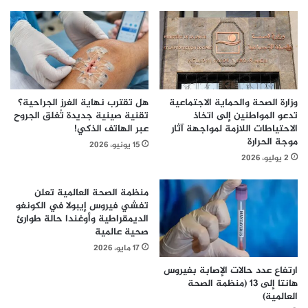
وزارة الصحة والحماية الاجتماعية
هل تقترب نهاية الغرز الجراحية؟
تدعو المواطنين إلى اتخاذ
تقنية صينية جديدة تُغلق الجروح
الاحتياطات اللازمة لمواجهة آثار
عبر الهاتف الذكي!
موجة الحرارة
15 يونيو، 2026
2 يوليو، 2026
منظمة الصحة العالمية تعلن
تفشي فيروس إيبولا في الكونغو
الديمقراطية وأوغندا حالة طوارئ
صحية عالمية
17 مايو، 2026
ارتفاع عدد حالات الإصابة بفيروس
هانتا إلى 13 (منظمة الصحة
العالمية)