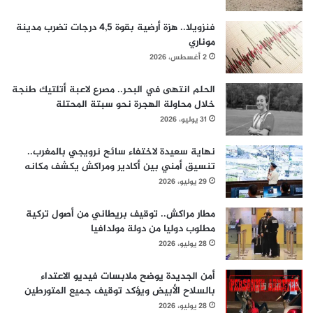
فنزويلا.. هزة أرضية بقوة 4,5 درجات تضرب مدينة
موناري
2 أغسطس، 2026
الحلم انتهى في البحر.. مصرع لاعبة أتلتيك طنجة
خلال محاولة الهجرة نحو سبتة المحتلة
31 يوليو، 2026
نهاية سعيدة لاختفاء سائح نرويجي بالمغرب..
تنسيق أمني بين أكادير ومراكش يكشف مكانه
29 يوليو، 2026
مطار مراكش.. توقيف بريطاني من أصول تركية
مطلوب دوليا من دولة مولدافيا
28 يوليو، 2026
أمن الجديدة يوضح ملابسات فيديو الاعتداء
بالسلاح الأبيض ويؤكد توقيف جميع المتورطين
28 يوليو، 2026