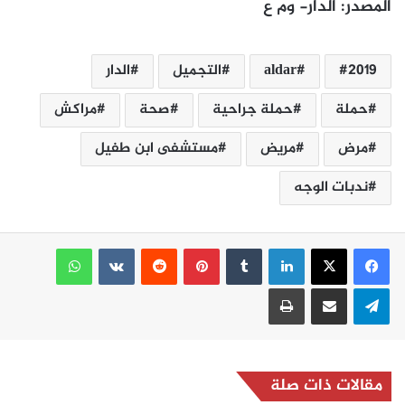
المصدر: الدار- وم ع
2019
aldar
التجميل
الدار
حملة
حملة جراحية
صحة
مراكش
مرض
مريض
مستشفى ابن طفيل
ندبات الوجه
لينكدإن
بينتيريست
واتساب
تيلقرام
مشاركة عبر البريد
طباعة
مقالات ذات صلة