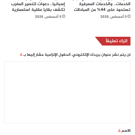
الخدمات.. والخدمات المعرفية
إسبانيا.. دعوات لتنصير المغرب
تستحوذ على 44% من المبادلات
تكشف بقايا عقلية استعمارية
5 أغسطس، 2026
5 أغسطس، 2026
اترك تعليقاً
لن يتم نشر عنوان بريدك الإلكتروني.
الحقول الإلزامية مشار إليها بـ
*
ا
ل
ت
ع
ل
ي
ق
*
الاسم
*