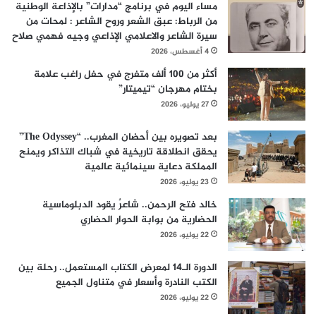
مساء اليوم في برنامج “مدارات” بالإذاعة الوطنية
من الرباط: عبق الشعر وروح الشاعر : لمحات من
سيرة الشاعر والاعلامي الإذاعي وجيه فهمي صلاح
4 أغسطس، 2026
أكثر من 100 ألف متفرج في حفل راغب علامة
بختام مهرجان “تيميتار”
27 يوليو، 2026
بعد تصويره بين أحضان المغرب.. “The Odyssey”
يحقق انطلاقة تاريخية في شباك التذاكر ويمنح
المملكة دعاية سينمائية عالمية
23 يوليو، 2026
خالد فتح الرحمن.. شاعرٌ يقود الدبلوماسية
الحضارية من بوابة الحوار الحضاري
22 يوليو، 2026
الدورة الـ14 لمعرض الكتاب المستعمل.. رحلة بين
الكتب النادرة وأسعار في متناول الجميع
22 يوليو، 2026