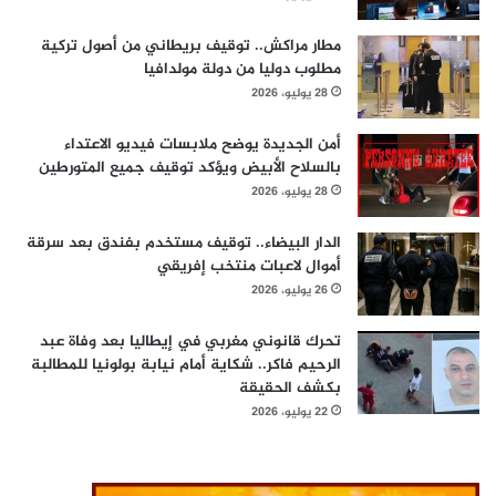
مطار مراكش.. توقيف بريطاني من أصول تركية
مطلوب دوليا من دولة مولدافيا
28 يوليو، 2026
أمن الجديدة يوضح ملابسات فيديو الاعتداء
بالسلاح الأبيض ويؤكد توقيف جميع المتورطين
28 يوليو، 2026
الدار البيضاء.. توقيف مستخدم بفندق بعد سرقة
أموال لاعبات منتخب إفريقي
26 يوليو، 2026
تحرك قانوني مغربي في إيطاليا بعد وفاة عبد
الرحيم فاكر.. شكاية أمام نيابة بولونيا للمطالبة
بكشف الحقيقة
22 يوليو، 2026