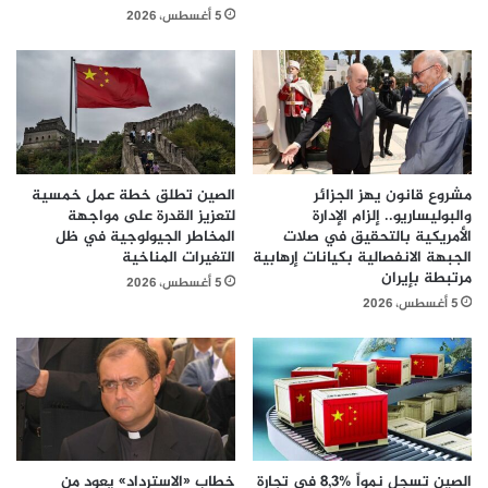
5 أغسطس، 2026
مشروع قانون يهز الجزائر
الصين تطلق خطة عمل خمسية
والبوليساريو.. إلزام الإدارة
لتعزيز القدرة على مواجهة
الأمريكية بالتحقيق في صلات
المخاطر الجيولوجية في ظل
الجبهة الانفصالية بكيانات إرهابية
التغيرات المناخية
مرتبطة بإيران
5 أغسطس، 2026
5 أغسطس، 2026
الصين تسجل نمواً %8,3 في تجارة
خطاب «الاسترداد» يعود من