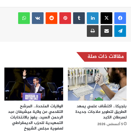
لينكدإن
بينتيريست
واتساب
تيلقرام
مشاركة عبر البريد
طباعة
مقالات ذات صلة
بلجيكا.. اكتشاف علمي يمهد
الولايات المتحدة.. المرشح
الطريق لتطوير علاجات جديدة
التقدمي عن ولاية ميشيغان عبد
لسرطان الكبد
الرحمن السيد، يفوز بالانتخابات
التمهيدية للحزب الديمقراطي
5 أغسطس، 2026
لعضوية مجلس الشيوخ