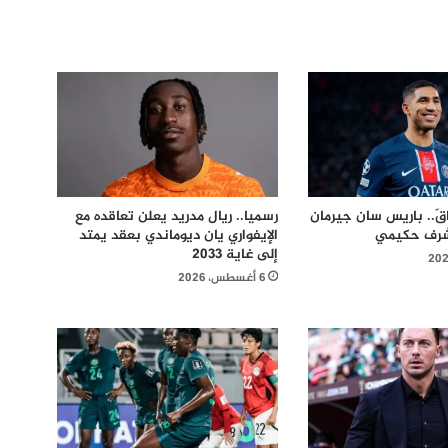
ّ.. باريس سان جيرمان
رسميا.. ريال مدريد يعلن تعاقده مع
شرف حكيمي
الإيفواري يان ديوماندي بعقد يمتد
إلى غاية 2033
6 أغسطس، 2026