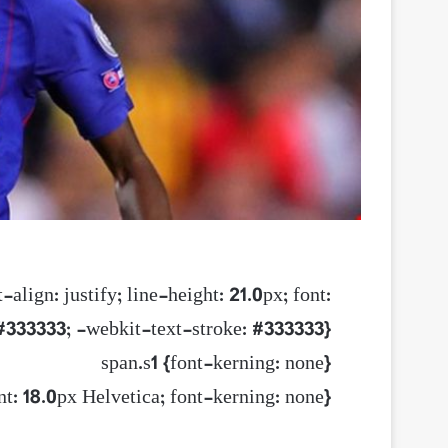
align: justify; line-height: 21.0px; font:
: #333333; -webkit-text-stroke: #333333}
span.s1 {font-kerning: none}
nt: 18.0px Helvetica; font-kerning: none}