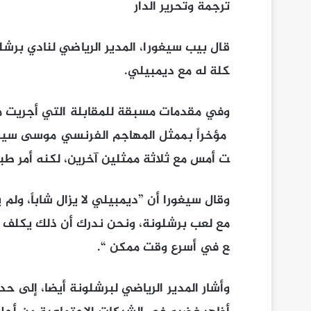
ترجمة وتحرير الدار
قال بيب سيغورا، المدير الرياضي لنادي برشل
كلة له مع ديمبيلي.
وفي مقدمات مسبقة للمقابلة التي أجريت مع
مؤخراً بممثل المهاجم الفرنسي موسى سيسوكو
ت أمس مع ثلاثة ممثلين آخرين، لكنه أمر طب
وقال سيغورا أن ”ديمبيلي لا يزال شاباً، ول
مع لعب برشلونة، ونحن ندرك أن ذلك يكلف وأ
ع في أسرع وقت ممكن “.
وأشار المدير الرياضي لبرشلونة أيضا، إلى ح