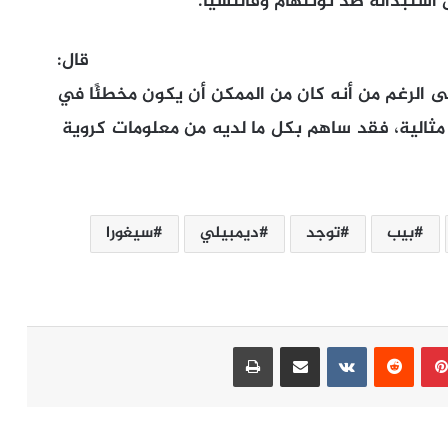
استبداله ضد توتنهام وفالنسيا.
قال:
لى الرغم من أنه كان من الممكن أن يكون مخطئًا في
 مثالية، فقد ساهم بكل ما لديه من معلومات كروية
بيب
توجد
ديمبيلي
سيغورا
بينتيريست
مشاركة عبر البريد
طباعة