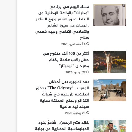
مساء اليوم في برنامج
“مدارات” بالإذاعة الوطنية من
الرباط: عبق الشعر وروح الشاعر
: لمحات من سيرة الشاعر
والاعلامي الإذاعي وجيه فهمي
صلاح
4 أغسطس، 2026
أكثر من 100 ألف متفرج في
حفل راغب علامة بختام
مهرجان “تيميتار”
27 يوليو، 2026
بعد تصويره بين أحضان
المغرب.. “The Odyssey” يحقق
انطلاقة تاريخية في شباك
التذاكر ويمنح المملكة دعاية
سينمائية عالمية
23 يوليو، 2026
خالد فتح الرحمن.. شاعرٌ يقود
الدبلوماسية الحضارية من بوابة