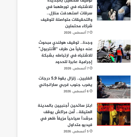
توقيف شخصين بالجديدة
للاشتباه في تورطهما في
سرقات استهدفت منازل..
والتحقيقات متواصلة لتوقيف
شركاء محتملين
7 أغسطس، 2026
وجدة.. توقيف هولندي مبحوث
عنه دولياً من طرف “الأنتربول”
للاشتباه في ارتباطه بشبكة
إجرامية عابرة للحدود
7 أغسطس، 2026
الفلبين.. زلزال بقوة 5,9 درجات
يضرب جنوب غربي سارانجاني
6 أغسطس، 2026
ابتز سائحين أجنبيين بالمدينة
العتيقة.. أمن مراكش يوقف
مرشداً سياحياً مزيفاً ظهر في
فيديو متداول
5 أغسطس، 2026