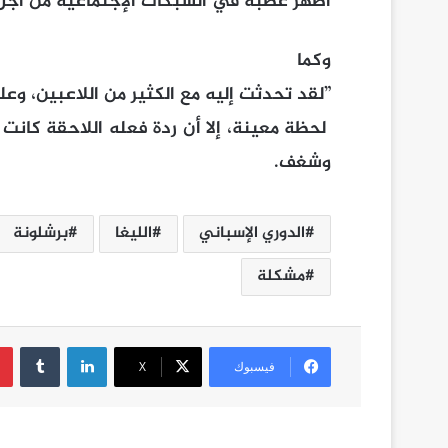
أظهر غضبه في الشبكات الإجتماعية من أجل 
وكما 
”لقد تحدثت إليه مع الكثير من اللاعبين، وع
لحظة معينة، إلا أن ردة فعله اللاحقة كانت
وشغف.
الدوري الإسباني
الليغا
برشلونة
مشكلة
لينكدإن
فيسبوك
‫X