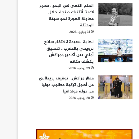
الحلم انتهى في البحر.. مصرع
لاعبة أتلتيك طنجة خلال
محاولة الهجرة نحو سبتة
المحتلة
31 يوليو، 2026
نهاية سعيدة لاختفاء سائح
نرويجي بالمغرب.. تنسيق
أمني بين أكادير ومراكش
يكشف مكانه
29 يوليو، 2026
مطار مراكش.. توقيف بريطاني
من أصول تركية مطلوب دوليا
من دولة مولدافيا
28 يوليو، 2026