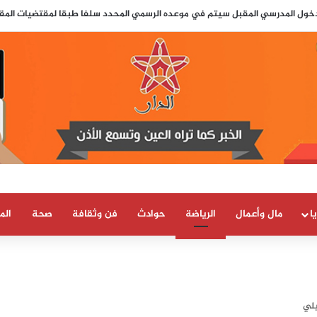
ارات العسكرية حذّرت مسبقاً من محاولة اقتحام جماعي لسبتة قبل ثلاثة أيام من و
ا
مال وأعمال
الرياضة
حوادث
فن وثقافة
صحة
الم
يلي