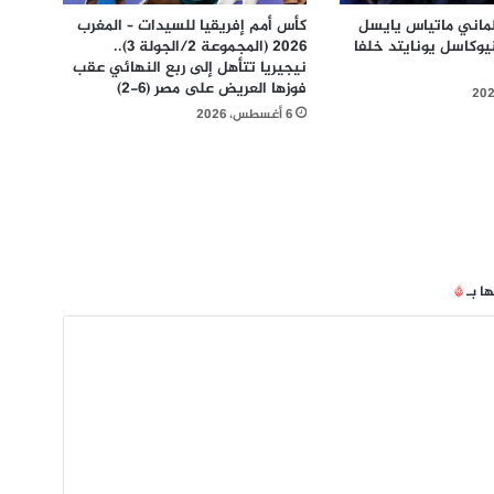
ألماني ماتياس يايسل
كأس أمم إفريقيا للسيدات – المغرب
نيوكاسل يونايتد خلفا
2026 (المجموعة 2/الجولة 3)..
نيجيريا تتأهل إلى ربع النهائي عقب
فوزها العريض على مصر (6-2)
6 أغسطس، 2026
ها بـ
*