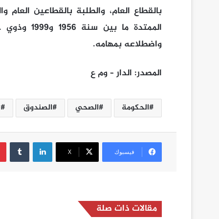
بالقطاع العام، والطلبة بالقطاعين العام و
الممتدة ما 
واضطلاعه بمهامه.
المصدر: الدار – وم ع
الحكومة
الصحي
الصندوق
ا
لينكدإن
فيسبوك
‫X
مقالات ذات صلة