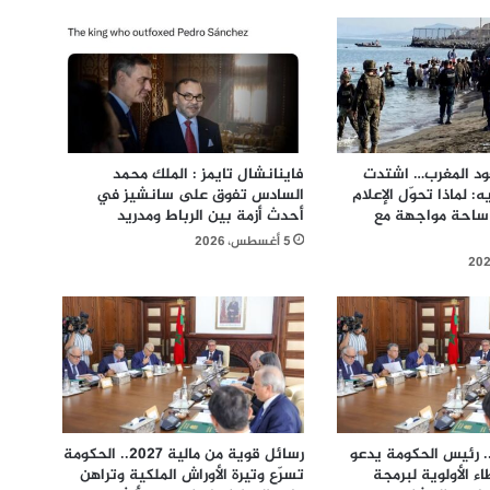
ود المغرب… اشتدت
فاينانشال تايمز : الملك محمد
 لماذا تحوّل الإعلام
السادس تفوق على سانشيز في
 ساحة مواجهة مع
أحدث أزمة بين الرباط ومدريد
5 أغسطس، 2026
يزانية 2027.. رئيس الحكومة يدعو
رسائل قوية من مالية 2027.. الحكومة
اء الأولوية لبرمجة
تسرّع وتيرة الأوراش الملكية وتراهن