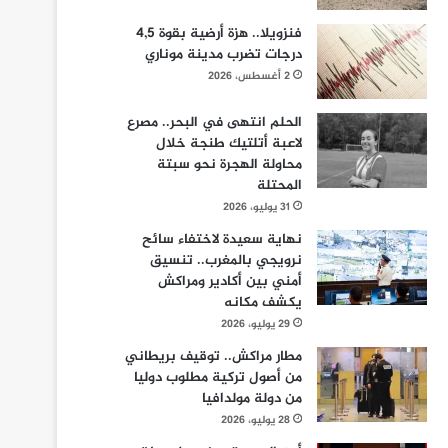
فنزويلا.. هزة أرضية بقوة 4,5
درجات تضرب مدينة موناري
2 أغسطس، 2026
الحلم انتهى في البحر.. مصرع
لاعبة أتلتيك طنجة خلال
محاولة الهجرة نحو سبتة
المحتلة
31 يوليو، 2026
نهاية سعيدة لاختفاء سائح
نرويجي بالمغرب.. تنسيق
أمني بين أكادير ومراكش
يكشف مكانه
29 يوليو، 2026
مطار مراكش.. توقيف بريطاني
من أصول تركية مطلوب دوليا
من دولة مولدافيا
28 يوليو، 2026