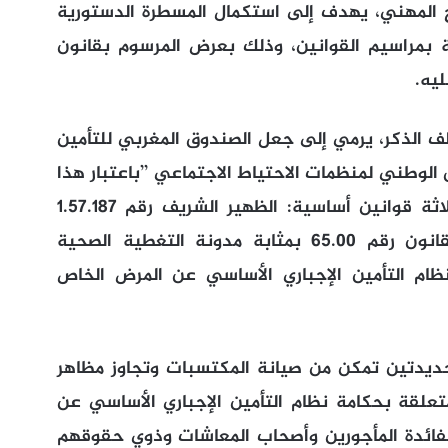
ج المهني، يهدف إلى استكمال المسطرة الدستورية
دستور المتعلقة بمراسيم القوانين، وذلك بعرض المرسوم بقانون
ليه.
أن المرسوم بقانون رقم 2.18.781 سالف الذكر، يرمي إلى جعل الصندوق المغربي للتأمين
طني لمنظمات الاحتياط الاجتماعي ’’باعتبار هذا
الأخير اتحادا لثماني تعاضديات، ويخضع لثلاثة قوانين أساسية: الظهير الشريف رقم 1.57.187
بسن نظام أساسي للتعاون المتبادل، والقانون رقم 65.00 بمثابة مدونة التغطية الصحية
ون رقم 116.12 المتعلق بنظام التأمين الإجباري الأساسي عن المرض الخاص
جديدتين تمكن من صيانة المكتسبات وتجاوز مظاهر
علقة بحكامة نظام التأمين الإجباري الأساسي عن
 لفائدة المأجورين وأصحاب المعاشات وذوي حقوقهم