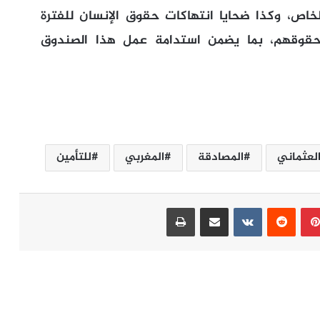
الخاص، وكذا ضحايا انتهاكات حقوق الإنسان للفترة
بين سنة 1956 و1999 وذوي حقوقهم، بما يضمن استدامة عمل هذا الصندوق
لعثماني
المصادقة
المغربي
للتأمين
بينتيريست
مشاركة عبر البريد
طباعة