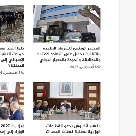
المختبر الوطني للشرطة العلمية
كلما اشتد صع
والتقنية يحصل على شهادة الاعتماد
حملات التشويه:
والمطابقة والجودة بالمعيار الدولي
الإسباني إلى
المملكة؟
5 أغسطس، 2026
5 أغسطس، 2026
منشور لأخنوش يدعو القطاعات
م
الوزارية لعقلنة نفقات المعدات
الوزراء إلى إعط