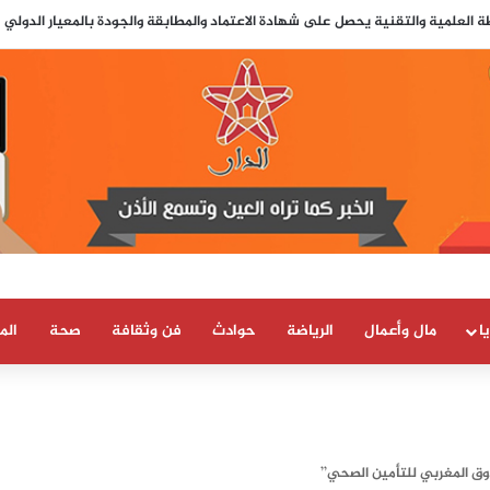
… اشتدت حملات التشويه: لماذا تحوّل الإعلام الإسباني إلى ساحة مواجهة مع المم
ا
مال وأعمال
الرياضة
حوادث
فن وثقافة
صحة
الم
ق المغربي للتأمين الصحي’’