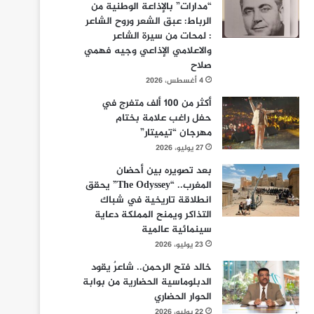
“مدارات” بالإذاعة الوطنية من
الرباط: عبق الشعر وروح الشاعر
: لمحات من سيرة الشاعر
والاعلامي الإذاعي وجيه فهمي
صلاح
4 أغسطس، 2026
أكثر من 100 ألف متفرج في
حفل راغب علامة بختام
مهرجان “تيميتار”
27 يوليو، 2026
بعد تصويره بين أحضان
المغرب.. “The Odyssey” يحقق
انطلاقة تاريخية في شباك
التذاكر ويمنح المملكة دعاية
سينمائية عالمية
23 يوليو، 2026
خالد فتح الرحمن.. شاعرٌ يقود
الدبلوماسية الحضارية من بوابة
الحوار الحضاري
22 يوليو، 2026