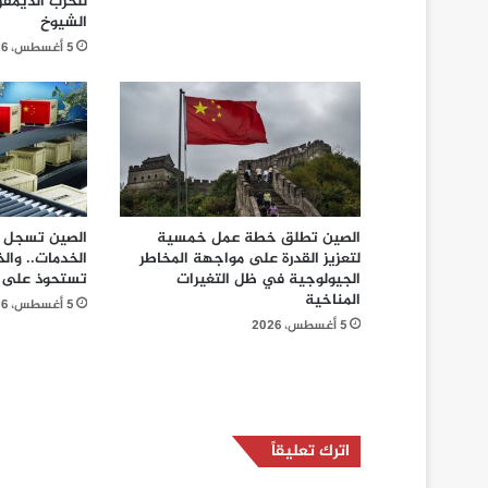
للحزب الديمق
الشيوخ
5 أغسطس، 2026
الصين تطلق خطة عمل خمسية
لتعزيز القدرة على مواجهة المخاطر
الخدمات.. وال
الجيولوجية في ظل التغيرات
تستحوذ على 44% من المبادلات
المناخية
5 أغسطس، 2026
5 أغسطس، 2026
اترك تعليقاً