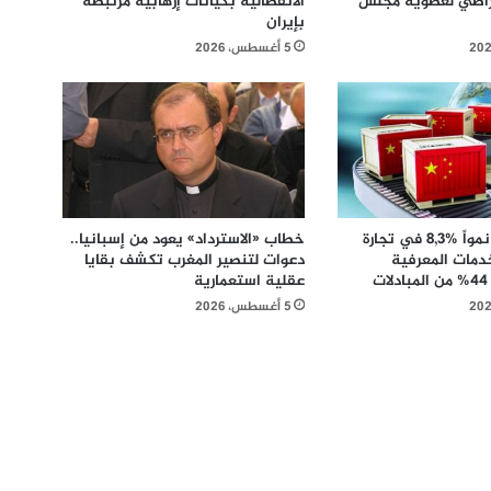
راطي لعضوية مجلس
الانفصالية بكيانات إرهابية مرتبطة
بإيران
5 أغسطس، 2026
الصين تسجل نمواً %8,3 في تجارة
خطاب «الاسترداد» يعود من إسبانيا..
خدمات المعرفية
دعوات لتنصير المغرب تكشف بقايا
عقلية استعمارية
5 أغسطس، 2026