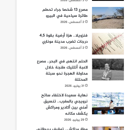
3 أغسطس، 2026
مصرع 13 شخصا جراء تحطم
طائرة سياحية في البيرو
2 أغسطس، 2026
فنزويلا.. هزة أرضية بقوة 4,5
درجات تضرب مدينة موناري
2 أغسطس، 2026
الحلم انتهى في البحر.. مصرع
لاعبة أتلتيك طنجة خلال
محاولة الهجرة نحو سبتة
المحتلة
31 يوليو، 2026
نهاية سعيدة لاختفاء سائح
نرويجي بالمغرب.. تنسيق
أمني بين أكادير ومراكش
يكشف مكانه
29 يوليو، 2026
مطار مراكش.. توقيف بريطاني