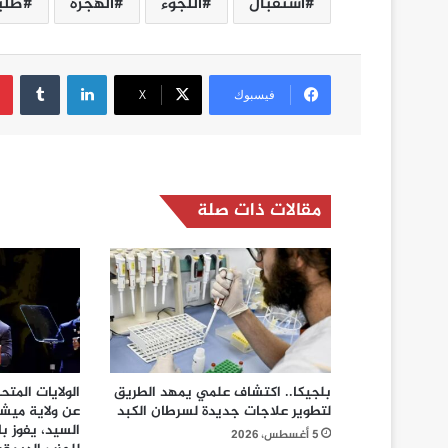
استقبال
اللجوء
الهجرة
طلب
لينكدإن
فيسبوك
‫X
مقالات ذات صلة
بلجيكا.. اكتشاف علمي يمهد الطريق
الولايات المتح
لتطوير علاجات جديدة لسرطان الكبد
عن ولاية ميشي
السيد، يفوز با
5 أغسطس، 2026