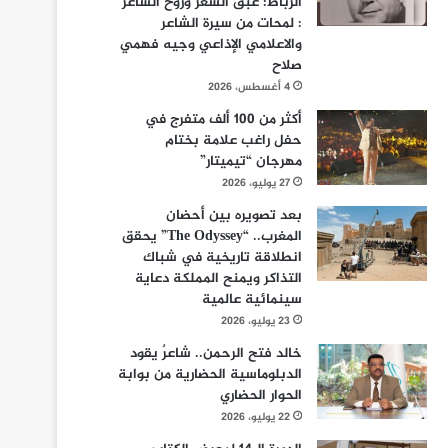
الرباط: عبق الشعر وروح الشاعر
: لمحات من سيرة الشاعر
والاعلامي الإذاعي وجيه فهمي
صلاح
4 أغسطس، 2026
أكثر من 100 ألف متفرج في
حفل راغب علامة بختام
مهرجان “تيميتار”
27 يوليو، 2026
بعد تصويره بين أحضان
المغرب.. “The Odyssey” يحقق
انطلاقة تاريخية في شباك
التذاكر ويمنح المملكة دعاية
سينمائية عالمية
23 يوليو، 2026
خالد فتح الرحمن.. شاعرٌ يقود
الدبلوماسية الحضارية من بوابة
الحوار الحضاري
22 يوليو، 2026