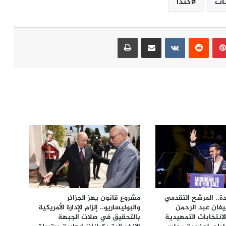
ات
كندا
بينتيريست
مشاركة عبر البريد
طباعة
دة.. المرشح التقدمي
مشروع قانون يهز الجزائر
غان عبد الرحمن
والبوليساريو.. إلزام الإدارة الأمريكية
لانتخابات التمهيدية
بالتحقيق في صلات الجبهة