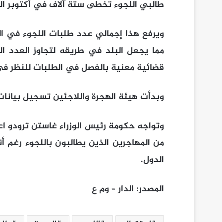
طالبي اللجوء تخطى ستة آلاف في أكتوبر الم
مما يجعل البلد في طريقه لتجاوز العدد ال
قضائية معنية بالفصل في الطلبات للنظر في 64 ألف طلب متراك
وبدأت هيئة الهجرة واللاجئين تسجيل بيانات طا
وتواجه حكومة رئيس الوزراء غاستن ترودو اع
من المهاجرين الذين يطالبون باللجوء رغم أ
الدول.
المصدر: الدار – وم ع